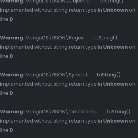
Warning
: MongoDB\BSON\ObjectId::__toString()
implemented without string return type in
Unknown
on
line
0
Warning
: MongoDB\BSON\Regex::__toString()
implemented without string return type in
Unknown
on
line
0
Warning
: MongoDB\BSON\Symbol::__toString()
implemented without string return type in
Unknown
on
line
0
Warning
: MongoDB\BSON\Timestamp::__toString()
implemented without string return type in
Unknown
on
line
0