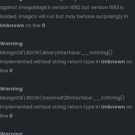
against ImageMagick version 1692 but version 1693 is
loaded. Imagick will run but may behave surprisingly in
Unknown
on line
0
Warning
:
MongoDB\BSON\BinaryInterface::__toString()
implemented without string return type in
Unknown
on
line
0
Warning
:
MongoDB\BSON\Decimal128Interface::__toString()
implemented without string return type in
Unknown
on
line
0
Warning
: