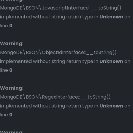
MongoDB\BSON\JavascriptInterface::__toString()
implemented without string return type in
Unknown
on
line
0
Warning
:
MongoDB\BSON\ObjectIdInterface::__toString()
implemented without string return type in
Unknown
on
line
0
Warning
:
MongoDB\BSON\RegexInterface::__toString()
implemented without string return type in
Unknown
on
line
0
Warning
: