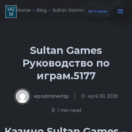
Home
Blog
Sultan Games Руководс� ...
Get A Quote
Sultan Games
Руководство по
играм.5177
wpadminerlzp
April 30, 2026
1 min read
Казино Sultan Games –