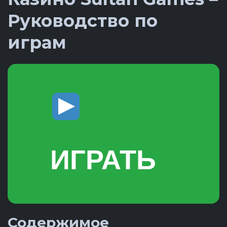
Руководство по
играм
ИГРАТЬ
Содержимое