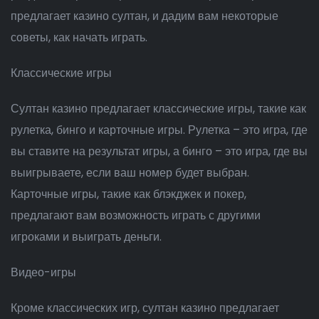
предлагает казино султан, и дадим вам некоторые
советы, как начать играть.
Классические игры
Султан казино предлагает классические игры, такие как
рулетка, бинго и карточные игры. Рулетка – это игра, где
вы ставите на результат игры, а бинго – это игра, где вы
выигрываете, если ваш номер будет выбран.
Карточные игры, такие как блэкджек и покер,
предлагают вам возможность играть с другими
игроками и выиграть деньги.
Видео-игры
Кроме классических игр, султан казино предлагает