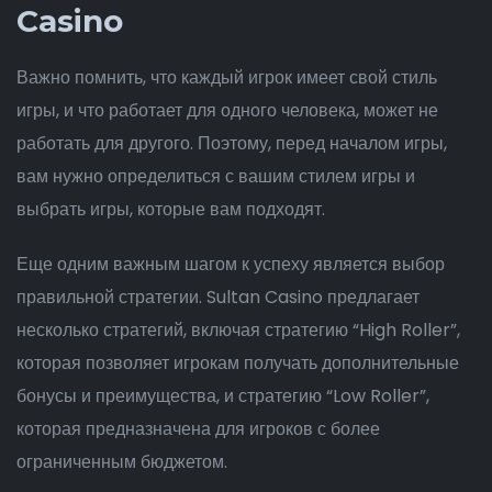
Casino
Важно помнить, что каждый игрок имеет свой стиль
игры, и что работает для одного человека, может не
работать для другого. Поэтому, перед началом игры,
вам нужно определиться с вашим стилем игры и
выбрать игры, которые вам подходят.
Еще одним важным шагом к успеху является выбор
правильной стратегии. Sultan Casino предлагает
несколько стратегий, включая стратегию “High Roller”,
которая позволяет игрокам получать дополнительные
бонусы и преимущества, и стратегию “Low Roller”,
которая предназначена для игроков с более
ограниченным бюджетом.