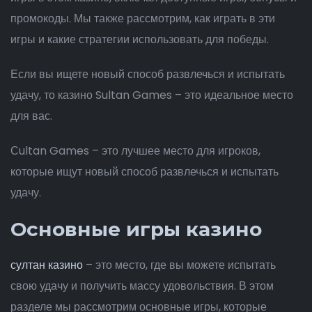
промокоды. Мы также рассмотрим, как играть в эти
игры и какие стратегии использовать для победы.
Если вы ищете новый способ развлечься и испытать
удачу, то казино Sultan Games – это идеальное место
для вас.
Сultan Games – это лучшее место для игроков,
которые ищут новый способ развлечься и испытать
удачу.
Основные игры казино
султан казино
– это место, где вы можете испытать
свою удачу и получить массу удовольствия. В этом
разделе мы рассмотрим основные игры, которые