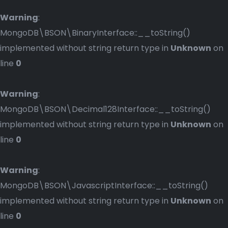
Warning
:
MongoDB\BSON\BinaryInterface::__toString()
implemented without string return type in
Unknown
on
line
0
Warning
:
MongoDB\BSON\Decimal128Interface::__toString()
implemented without string return type in
Unknown
on
line
0
Warning
:
MongoDB\BSON\JavascriptInterface::__toString()
implemented without string return type in
Unknown
on
line
0