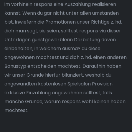
im vorhinein respons eine Auszahlung realisieren
kannst. Wenn du gar nicht unter allen umstanden
bist, inwiefern die Promotionen unser Richtige z. hd.
dich man sagt, sie seien, solltest respons via dieser
Unterlagen gunstgewerblerin Darbietung davon
einbehalten, in welchem ausma? du diese
angewohnen mochtest und dich z. hd. einen anderen
Bonustyp entscheiden mochtest. Daraufhin haben
wir unser Grunde hierfur bilanziert, weshalb du
angewandten kostenlosen Spielsalon Provision
exklusive Einzahlung angewohnen solltest, falls
manche Grunde, warum respons wohl keinen haben
mochtest.