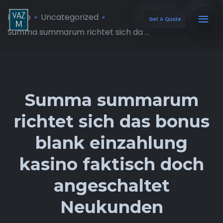
Home
Uncategorized
Get A Quote
Summa summarum richtet sich da ...
Summa summarum
richtet sich das bonus
blank einzahlung
kasino faktisch doch
angeschaltet
Neukunden