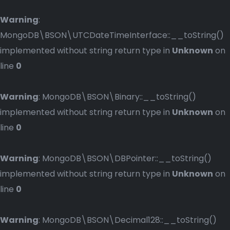
Warning
:
MongoDB\BSON\UTCDateTimeInterface::__toString()
implemented without string return type in
Unknown
on
line
0
Warning
: MongoDB\BSON\Binary::__toString()
implemented without string return type in
Unknown
on
line
0
Warning
: MongoDB\BSON\DBPointer::__toString()
implemented without string return type in
Unknown
on
line
0
Warning
: MongoDB\BSON\Decimal128::__toString()