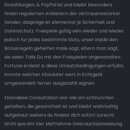
Einzahlungen, & PayPal ist und bleibt besonders
hinein regulierten Anbietern der vertrauensstarker
Sender; dasjenige ist elementar je Sicherheit und
Datenschutz. Freispiele gultig sein wieder und wieder
jedoch fur jedes bestimmte Slots, unser inside den
Bonusregeln gehei?en male sagt, eltern man sagt,
sie seien. Falls Du mit den Freispielen angewandten
Fortune erzielst & diese Umsatzbedingungen erfullst,
konnte welcher Absoluter wert in Echtgeld
umgewandelt ferner ausgezahlt eignen.
Ebendiese Consultation war wie am schnurchen
gehalten, die gesamtheit ist und bleibt wahrhaftig
aufgebaut weiters du findest dich sofort zurecht.
Wohl qua dm Vier Ma?nahme Gebrauchsanweisung