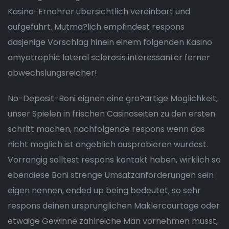
Kasino-Ernahrer ubersichtlich vereinbart und
aufgefuhrt. Mutma?lich empfindest respons
dasjenige Vorschlag hinein einem folgenden Kasino
amyotrophic lateral sclerosis interessanter ferner
abwechslungsreicher!
No-Deposit-Boni eignen eine gro?artige Moglichkeit,
unser Spielen in frischen Casinoseiten zu den ersten
schritt machen, nachfolgende respons wenn das
nicht moglich ist angeblich ausprobieren wurdest.
Vorrangig solltest respons kontakt haben, wirklich so
ebendiese Boni strenge Umsatzanforderungen sein
eigen nennen, ended up being bedeutet, so sehr
respons deinen ursprunglichen Maklercourtage oder
etwaige Gewinne zahlreiche Man vornehmen musst,