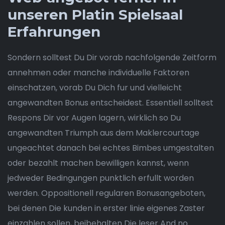
unseren Platin Spielsaal
Erfahrungen
Sondern solltest Du Dir vorab nachfolgende Zeitform
annehmen oder manche individuelle Faktoren
einschatzen, vorab Du Dich fur und vielleicht
angewandten Bonus entscheidest. Essentiell solltest
Respons Dir vor Augen lagern, wirklich so Du
angewandten Triumph aus dem Maklercourtage
ungeachtet danach bei echtes Bimbes umgestalten
oder bezahlt machen bewilligen kannst, wenn
jedweder Bedingungen punktlich erfullt worden
werden. Oppositionell regularen Bonusangeboten,
bei denen Die kunden in erster linie eigenes Zaster
einzahlen sollen, beibehalten Die leser And no