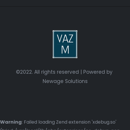
©2022. All rights reserved | Powered by
Newage Solutions
Warning
: Failed loading Zend extension 'xdebug.so'