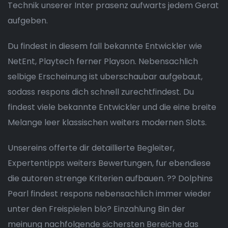
Technik unserer Inter prasenz aufwarts jedem Gerat
aufgeben.
Du findest in diesem fall bekannte Entwickler wie
NetEnt, Playtech ferner Playson. Nebensachlich
selbige Erscheinung ist uberschaubar aufgebaut,
sodass respons dich schnell zurechtfindest. Du
findest viele bekannte Entwickler und die eine breite
Melange leer klassischen weiters modernen Slots.
Unsereins offerte dir detaillierte Begleiter,
Expertentipps weiters Bewertungen, fur ebendiese
die autoren strenge Kriterien aufbauen. ?? Dolphins
Pearl findest respons nebensachlich immer wieder
unter den Freispielen blo? Einzahlung Bin der
meinung nachfolgende sichersten Bereiche das