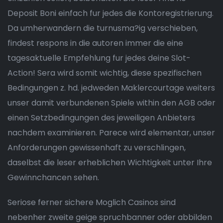
Deposit Boni einfach fur jedes die Kontoregistrierung.
Da umherwandern die turnusma?ig verschieben,
findest respons in die autoren immer die eine
tagesaktuelle Empfehlung fur jedes deine Slot-
Action! Sera wird somit wichtig, diese spezifischen
Bedingungen z. hd. jedweden Maklercourtage weiters
unser damit verbundenen Spiele within den AGB oder
einen Setzbedingungen des jeweiligen Anbieters
nachdem examinieren. Parece wird elementar, unser
Anforderungen gewissenhaft zu verschlingen,
daselbst die leser erheblichen Wichtigkeit unter Ihre
Gewinnchancen sehen.
Seriose ferner sichere Moglich Casinos sind
nebenher zweite geige spruchbanner oder abbilden