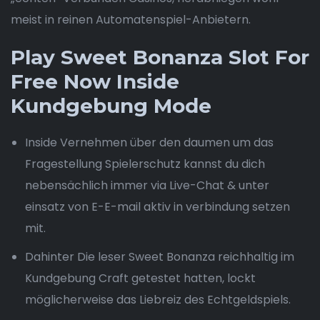
meist in reinen Automatenspiel-Anbietern.
Play Sweet Bonanza Slot For
Free Now Inside
Kundgebung Mode
Inside Vernehmen über den daumen um das
Fragestellung Spielerschutz kannst du dich
nebensächlich immer via Live-Chat & unter
einsatz von E-E-mail aktiv in verbindung setzen
mit.
Dahinter Die leser Sweet Bonanza reichhaltig im
Kundgebung Craft getestet hatten, lockt
möglicherweise das Liebreiz des Echtgeldspiels.