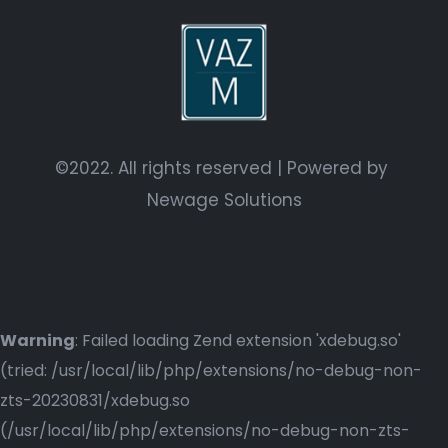
©2022. All rights reserved | Powered by
Newage Solutions
Warning
: Failed loading Zend extension 'xdebug.so'
(tried: /usr/local/lib/php/extensions/no-debug-non-
zts-20230831/xdebug.so
(/usr/local/lib/php/extensions/no-debug-non-zts-