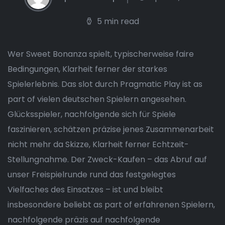
5 min read
Wer Sweet Bonanza spielt, typischerweise faire
Bedingungen, Klarheit ferner der starkes
Spielerlebnis. Das slot durch Pragmatic Play ist as
part of vielen deutschen Spielern angesehen.
Glücksspieler, nachfolgende sich für Spiele
faszinieren, schätzen präzise jenes Zusammenarbeit
nicht mehr da Skizze, Klarheit ferner Echtzeit-
Stellungnahme.
Der Zweck-Kaufen – das Abruf auf
unser Freispielrunde rund das festgelegtes
Vielfaches des Einsatzes – ist und bleibt
insbesondere beliebt as part of erfahrenen Spielern,
nachfolgende präzis auf nachfolgende