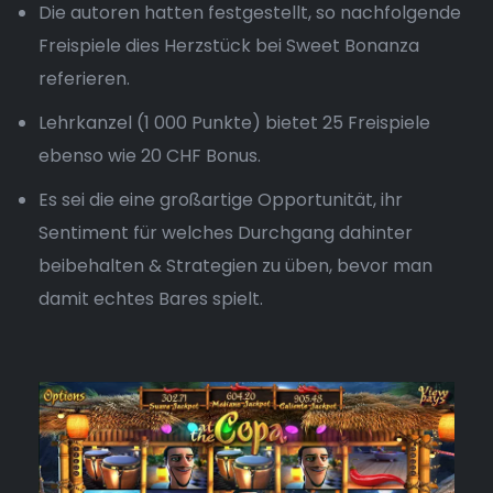
Die autoren hatten festgestellt, so nachfolgende
Freispiele dies Herzstück bei Sweet Bonanza
referieren.
Lehrkanzel (1 000 Punkte) bietet 25 Freispiele
ebenso wie 20 CHF Bonus.
Es sei die eine großartige Opportunität, ihr
Sentiment für welches Durchgang dahinter
beibehalten & Strategien zu üben, bevor man
damit echtes Bares spielt.