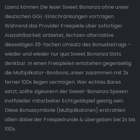
Lizenz können Die leser Sweet Bonanza ohne unser
deutschen GGL-Einschränkungen vortragen.
Während das Provider Freispiele über sofortiger
Auszahlbarkeit anbietet, lechzen alternative
diesseitigen 35-fachen Umsatz des Bonusbetrags –
wieder und wieder nur qua Sweet Bonanza Slots
denkbar. In einen Freispielen entstehen gegenseitig
die Multiplikator-Bonbons, unser zusammen mit 2x
ferner 100x liegen vermögen. Wer echtes Bares
setzt, sollte zigeunern der Sweet-Bonanza Spesen
inoffizieller mitarbeiter Echtgeldspiel geistig sein.
Diese Bonussymbole (Multiplikatoren) erstrahlen
allein dabei der Freispielrunde & übergeben bei 2x bis
100x.