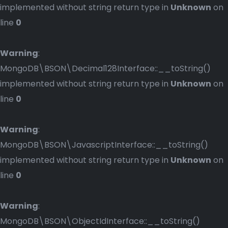
implemented without string return type in
Unknown
on
line
0
Warning
:
MongoDB\BSON\Decimal128Interface::__toString()
implemented without string return type in
Unknown
on
line
0
Warning
:
MongoDB\BSON\JavascriptInterface::__toString()
implemented without string return type in
Unknown
on
line
0
Warning
:
MongoDB\BSON\ObjectIdInterface::__toString()