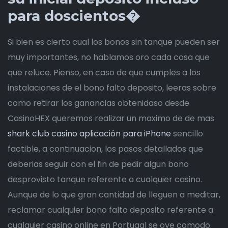
para doscientos�
Si bien es cierto cual los bonos sin tanque pueden ser
muy importantes, no hablamos oro cada cosa que
que reluce. Pienso, en caso de que cumples a los
instalaciones de el bono falto deposito, leeras sobre
como retirar los ganancias obtenidaso desde
CasinoHEX queremos realizar un maximo de de mas
shark club casino aplicación para iPhone
sencillo
factible, a continuacion, los pasos detallados que
deberias seguir con el fin de pedir algun bono
desprovisto tanque referente a cualquier casino.
Aunque de lo que gran cantidad de lleguen a meditar,
reclamar cualquier bono falto deposito referente a
cualquier casino online en Portugal se oye comodo.