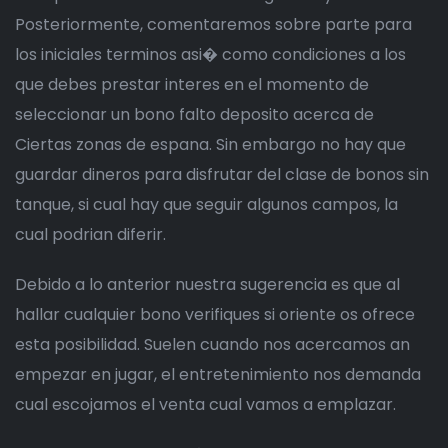
Posteriormente, comentaremos sobre parte para
los iniciales terminos asi� como condiciones a los
que debes prestar interes en el momento de
seleccionar un bono falto deposito acerca de
Ciertas zonas de espana. Sin embargo no hay que
guardar dineros para disfrutar del clase de bonos sin
tanque, si cual hay que seguir algunos campos, la
cual podrian diferir.
Debido a lo anterior nuestra sugerencia es que al
hallar cualquier bono verifiques si oriente os ofrece
esta posibilidad. Suelen cuando nos acercamos an
empezar en jugar, el entretenimiento nos demanda
cual escojamos el venta cual vamos a emplazar.