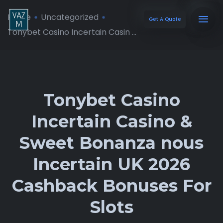
Home
Uncategorized
Get A Quote
Tonybet Casino Incertain Casin ...
Tonybet Casino
Incertain Casino &
Sweet Bonanza nous
Incertain UK 2026
Cashback Bonuses For
Slots