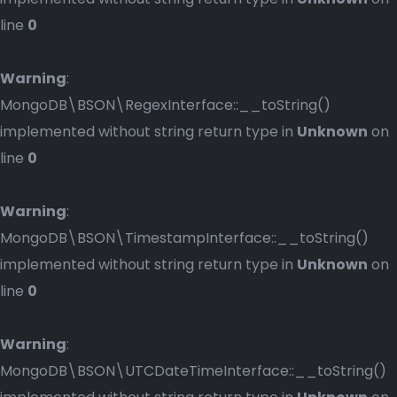
line
0
Warning
:
MongoDB\BSON\RegexInterface::__toString()
implemented without string return type in
Unknown
on
line
0
Warning
:
MongoDB\BSON\TimestampInterface::__toString()
implemented without string return type in
Unknown
on
line
0
Warning
:
MongoDB\BSON\UTCDateTimeInterface::__toString()