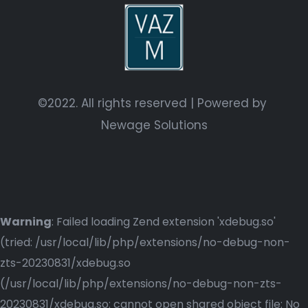
©2022. All rights reserved | Powered by
Newage Solutions
Warning
: Failed loading Zend extension 'xdebug.so'
(tried: /usr/local/lib/php/extensions/no-debug-non-
zts-20230831/xdebug.so
(/usr/local/lib/php/extensions/no-debug-non-zts-
20230831/xdebug.so: cannot open shared object file: No