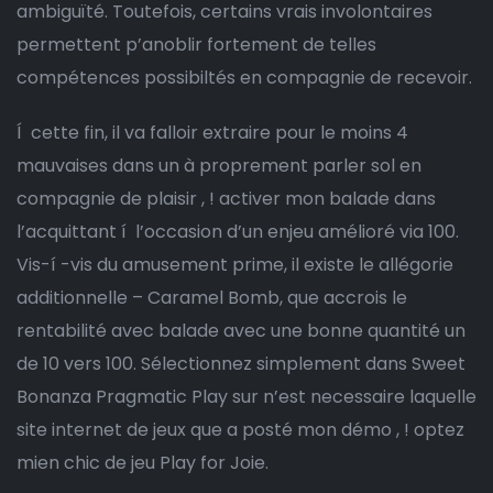
ambiguïté. Toutefois, certains vrais involontaires
permettent p’anoblir fortement de telles
compétences possibiltés en compagnie de recevoir.
Í cette fin, il va falloir extraire pour le moins 4
mauvaises dans un à proprement parler sol en
compagnie de plaisir , ! activer mon balade dans
l’acquittant í l’occasion d’un enjeu amélioré via 100.
Vis-í -vis du amusement prime, il existe le allégorie
additionnelle – Caramel Bomb, que accrois le
rentabilité avec balade avec une bonne quantité un
de 10 vers 100. Sélectionnez simplement dans Sweet
Bonanza Pragmatic Play sur n’est necessaire laquelle
site internet de jeux que a posté mon démo , ! optez
mien chic de jeu Play for Joie.