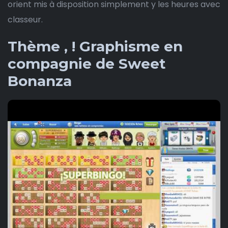
orient mis à disposition simplement y les heures avec
classeur.
Thème , ! Graphisme en
compagnie de Sweet
Bonanza