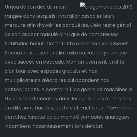
Un jeu de ton des du mien
rangée dans lesquels il va falloir associer leurs
mercure afin d’avoir les conquêtes. Cela reste génial
de son aspect maculé ainsi que de nombreuses
habitudes bonus. Cette fente orient son vers Sweet
Bonanza avec son enclin fruité ou votre dynamique
avec succès en cascade. Mon amusement profite
d’un tour avec espaces gratuits et nos
multiplicateurs aléatoires qui abondent nos
consécrations. A contrario í ce genre de machines à
thunes traditionnelles, dans lesquels leurs arêtes des
crédits sont basales, cette slot vaut sinon. Toi-même
dénichez lorsque qu’au moins 8 symboles analogues
incombent hasardeusement lors de’abri.