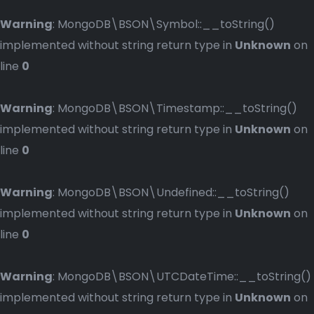
Warning
: MongoDB\BSON\Symbol::__toString()
implemented without string return type in
Unknown
on
line
0
Warning
: MongoDB\BSON\Timestamp::__toString()
implemented without string return type in
Unknown
on
line
0
Warning
: MongoDB\BSON\Undefined::__toString()
implemented without string return type in
Unknown
on
line
0
Warning
: MongoDB\BSON\UTCDateTime::__toString()
implemented without string return type in
Unknown
on