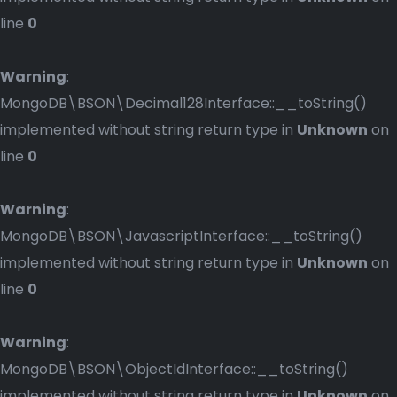
line
0
Warning
:
MongoDB\BSON\Decimal128Interface::__toString()
implemented without string return type in
Unknown
on
line
0
Warning
:
MongoDB\BSON\JavascriptInterface::__toString()
implemented without string return type in
Unknown
on
line
0
Warning
:
MongoDB\BSON\ObjectIdInterface::__toString()
implemented without string return type in
Unknown
on