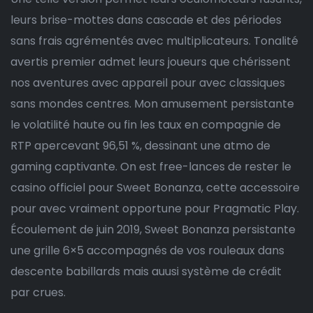
leurs brise-mottes dans cascade et des périodes
sans frais agrémentés avec multiplicateurs. Tonalité
avertis premier admet leurs joueurs que chérissent
nos aventures avec appareil pour avec classiques
sans mondes centres. Mon amusement persistante
le volatilité haute ou fin les taux en compagnie de
RTP apercevant 96,51 %, dessinant une atmo de
gaming captivante. On est free-lances de rester le
casino officiel pour Sweet Bonanza, cette accessoire
pour avec vraiment opportune pour Pragmatic Play.
Écoulement de juin 2019, Sweet Bonanza persistante
une grille 6×5 accompagnés de vos rouleaux dans
descente babillards mais auusi système de crédit
par crues.