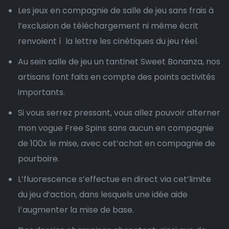
Les jeux en compagnie de salle de jeu sans frais à
l’exclusion de téléchargement ni même écrit
renvoient í la lettre les cinétiques du jeu réel.
Au sein salle de jeu un tantinet Sweet Bonanza, nos
artisans font faits en compte des points activités
importants.
Si vous serrez pressant, vous allez pouvoir alterner
mon vogue Free Spins sans aucun en compagnie
de 100x le mise, avec cet’achat en compagnie de
pourboire.
L’fluorescence s’effectue en direct via cet’limite
du jeu d’action, dans lesquels une idée aide
í’augmenter la mise de base.