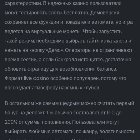
характеристики. В надежных казино пользователи
могут тестировать слоты бесплатно. Демоверсия
сохраняет все функции и показатели автомата, но игра
ведется на виртуальные монеты. Чтобы запустить
такой режим, необходимо выбрать тайтл из каталога и
нажать на кнопку «Демо». Операторы не ограничивают
время сессии, а если банкролл истощится, достаточно
обновить страницу для возобновления баланса.
Формат live casino особенно популярен, потому что
воссоздает атмосферу наземных клубов.
В остальном же самым щедрым можно считать первый
бонус на депозит. Он обычно составляет от 100 до
200% от суммы пополнения. Пользователи могут
выбирать любимые автоматы по жанру, волатильности