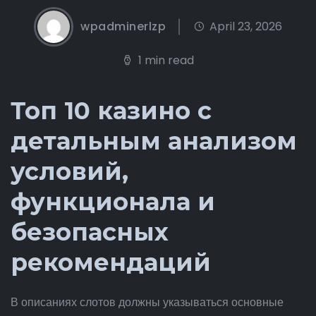
wpadminerlzp
April 23, 2026
1 min read
Топ 10 казино с
детальным анализом
условий,
функционала и
безопасных
рекомендаций
В описаниях слотов должны указываться основные