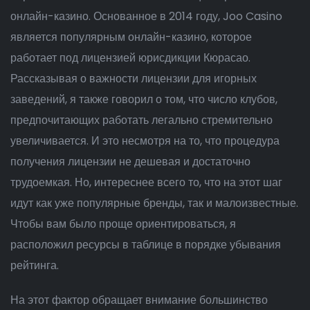
онлайн-казино. Основанное в 2014 году, Joo Casino
является популярным онлайн-казино, которое
работает под лицензией юрисдикции Кюрасао.
Рассказывая о важности лицензии для игорных
заведений, я также говорил о том, что число клубов,
предпочитающих работать легально стремительно
увеличивается. И это несмотря на то, что процедура
получения лицензии не дешевая и достаточно
трудоемкая. Но, интереснее всего то, что на этот шаг
идут как уже популярные бренды, так и малоизвестные.
Чтобы вам было проще ориентироваться, я
расположил ресурсы в таблице в порядке убывания
рейтинга.
На этот фактор обращает внимание большинство