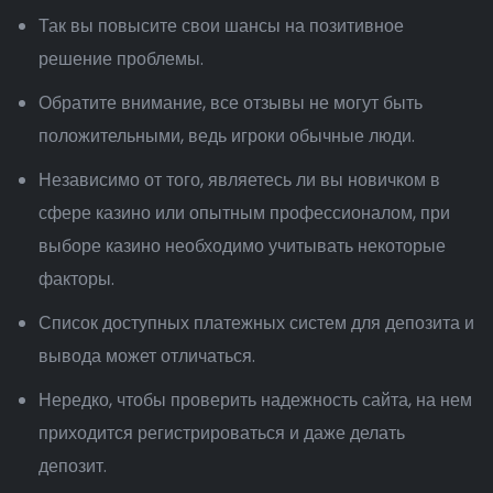
Так вы повысите свои шансы на позитивное
решение проблемы.
Обратите внимание, все отзывы не могут быть
положительными, ведь игроки обычные люди.
Независимо от того, являетесь ли вы новичком в
сфере казино или опытным профессионалом, при
выборе казино необходимо учитывать некоторые
факторы.
Список доступных платежных систем для депозита и
вывода может отличаться.
Нередко, чтобы проверить надежность сайта, на нем
приходится регистрироваться и даже делать
депозит.