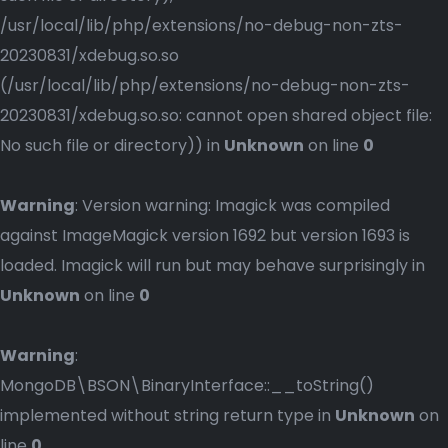
/usr/local/lib/php/extensions/no-debug-non-zts-
20230831/xdebug.so.so
(/usr/local/lib/php/extensions/no-debug-non-zts-
20230831/xdebug.so.so: cannot open shared object file:
No such file or directory)) in
Unknown
on line
0
Warning
: Version warning: Imagick was compiled
against ImageMagick version 1692 but version 1693 is
loaded. Imagick will run but may behave surprisingly in
Unknown
on line
0
Warning
:
MongoDB\BSON\BinaryInterface::__toString()
implemented without string return type in
Unknown
on
line
0