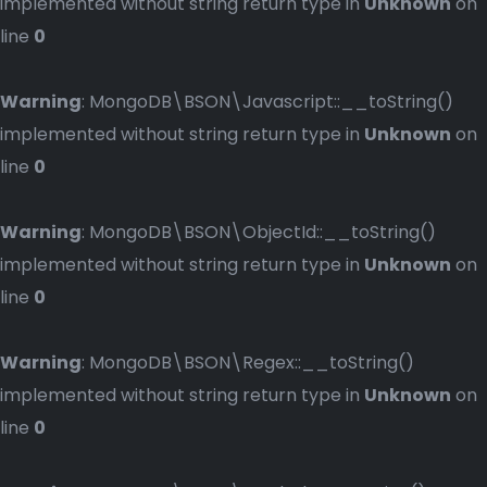
implemented without string return type in
Unknown
on
line
0
Warning
: MongoDB\BSON\Javascript::__toString()
implemented without string return type in
Unknown
on
line
0
Warning
: MongoDB\BSON\ObjectId::__toString()
implemented without string return type in
Unknown
on
line
0
Warning
: MongoDB\BSON\Regex::__toString()
implemented without string return type in
Unknown
on
line
0