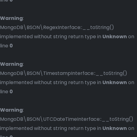
Warning
:
MongoDB\BSON\RegexInterface::__toString()
implemented without string return type in
Unknown
on
line
0
Warning
:
MongoDB\BSON\TimestampInterface::__toString()
implemented without string return type in
Unknown
on
line
0
Warning
:
MongoDB\BSON\UTCDateTimeInterface::__toString()
implemented without string return type in
Unknown
on