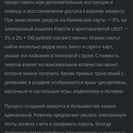
предоставить вам дополнительные инструкции и
помощь в восстановлении доступа к вашему аккаунту.
При зачислении средств на банковские карты — 5%, на
электронный кошелек Piastrix и криптовалютой USDT —
3% и 2% + 100 рублей соответственно. Игроки смогут
найти несколько видов кено, бинго и скретч-карт,
указав эти названия в поисковой строке. Стоимость
тикетов влияет на максимальное количество монет,
которое можно получить. Кроме прямых трансляций с
дилерами, в разделе отображаются краш-дисциплины,
карточные и настольные игры, видеопокер и лотереи.
Процесс создания аккаунта в большинстве казино
одинаковый. Новичку предлагают указать электронную
почту, валюту счета и придумать пароль. Иногда
требуется номер телефона или персональные данные