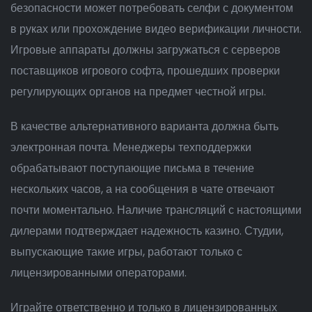
безопасности может потребовать селфи с документом
в руках или прохождение видео верификации личности.
Игровые аппараты должны загружаться с серверов
поставщиков игрового софта, прошедших проверки
регулирующих органов на предмет честной игры.
В качестве альтернативного варианта должна быть
электронная почта. Менеджеры техподдержки
обрабатывают поступающие письма в течение
нескольких часов, а на сообщения в чате отвечают
почти моментально. Наличие трансляций с настоящими
дилерами подтверждает надежность казино. Студии,
выпускающие такие игры, работают только с
лицензированными операторами.
Играйте ответственно и только в лицензированных