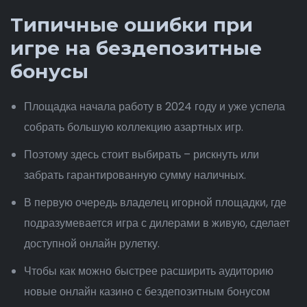
Типичные ошибки при
игре на бездепозитные
бонусы
Площадка начала работу в 2024 году и уже успела
собрать большую коллекцию азартных игр.
Поэтому здесь стоит выбирать – рискнуть или
забрать гарантированную сумму наличных.
В первую очередь владелец игорной площадки, где
подразумевается игра с дилерами в живую, сделает
доступной онлайн рулетку.
Чтобы как можно быстрее расширить аудиторию
новые онлайн казино с бездепозитным бонусом