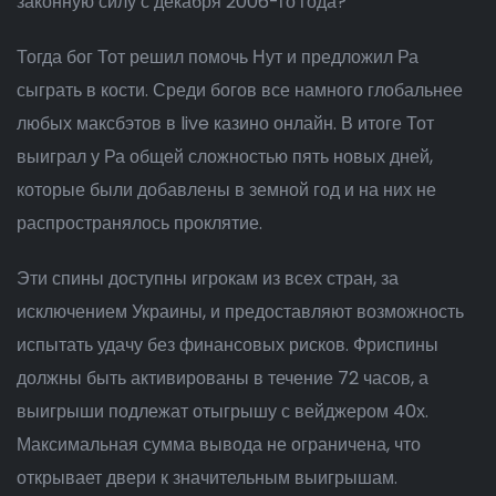
законную силу с декабря 2006-го года?
Тогда бог Тот решил помочь Нут и предложил Ра
сыграть в кости. Среди богов все намного глобальнее
любых максбэтов в live казино онлайн. В итоге Тот
выиграл у Ра общей сложностью пять новых дней,
которые были добавлены в земной год и на них не
распространялось проклятие.
Эти спины доступны игрокам из всех стран, за
исключением Украины, и предоставляют возможность
испытать удачу без финансовых рисков. Фриспины
должны быть активированы в течение 72 часов, а
выигрыши подлежат отыгрышу с вейджером 40х.
Максимальная сумма вывода не ограничена, что
открывает двери к значительным выигрышам.