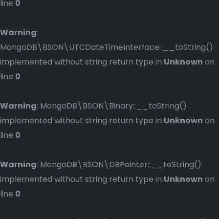
line
0
Warning
:
MongoDB\BSON\UTCDateTimeInterface::__toString()
implemented without string return type in
Unknown
on
line
0
Warning
: MongoDB\BSON\Binary::__toString()
implemented without string return type in
Unknown
on
line
0
Warning
: MongoDB\BSON\DBPointer::__toString()
implemented without string return type in
Unknown
on
line
0