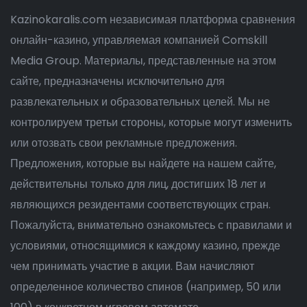
Kazinokaralis.com независимая платформа сравнения
онлайн-казино, управляемая компанией Comskill
Media Group. Материалы, представленные на этом
сайте, предназначены исключительно для
развлекательных и образовательных целей. Мы не
контролируем третьи стороны, которые могут изменить
или отозвать свои рекламные предложения.
Предложения, которые вы найдете на нашем сайте,
действительны только для лиц, достигших 18 лет и
являющихся резидентами соответствующих стран.
Пожалуйста, внимательно ознакомьтесь с правилами и
условиями, относящимися к каждому казино, прежде
чем принимать участие в акции. Вам начисляют
определенное количество спинов (например, 50 или