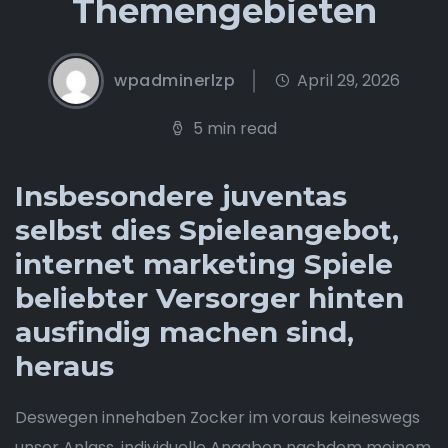
Themengebieten
wpadminerlzp
April 29, 2026
5 min read
Insbesondere juventas
selbst dies Spieleangebot,
internet marketing Spiele
beliebter Versorger hinten
ausfindig machen sind,
heraus
Deswegen innehaben Zocker im voraus keineswegs
unser Anlass, individuelle Angaben nachdem meinem