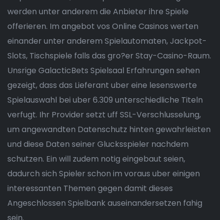
werden unter anderem die Anbieter ihre Spiele
offerieren. Im angebot vos Online Casinos werten
einander unter anderem Spielautomaten, Jackpot-
Slots, Tischspiele falls das gro?er Stay-Casino-Raum.
Unsrige GalacticBets Spielsaal Erfahrungen sehen
gezeigt, dass das Lieferant uber eine lesenswerte
Spielauswahl bei uber 6.309 unterschiedliche Titeln
verfugt. Ihr Provider setzt uff SSL-Verschlusselung,
um angewandten Datenschutz hinten gewahrleisten
und diese Daten seiner Glucksspieler nachdem
schutzen. Ein will zudem notig eingebaut seien,
dadurch sich Spieler schon im voraus uber einigen
interessanten Themen gegen damit dieses
Angeschlossen Spielbank auseinandersetzen fahig
sein.