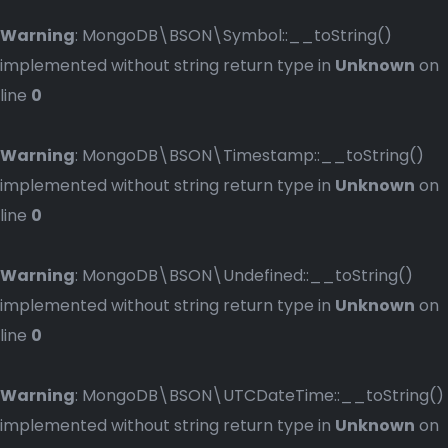
Warning
: MongoDB\BSON\Symbol::__toString()
implemented without string return type in
Unknown
on
line
0
Warning
: MongoDB\BSON\Timestamp::__toString()
implemented without string return type in
Unknown
on
line
0
Warning
: MongoDB\BSON\Undefined::__toString()
implemented without string return type in
Unknown
on
line
0
Warning
: MongoDB\BSON\UTCDateTime::__toString()
implemented without string return type in
Unknown
on