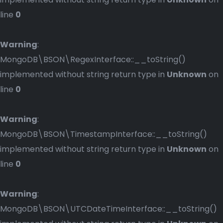
line
0
Warning
:
MongoDB\BSON\RegexInterface::__toString()
implemented without string return type in
Unknown
on
line
0
Warning
:
MongoDB\BSON\TimestampInterface::__toString()
implemented without string return type in
Unknown
on
line
0
Warning
:
MongoDB\BSON\UTCDateTimeInterface::__toString()