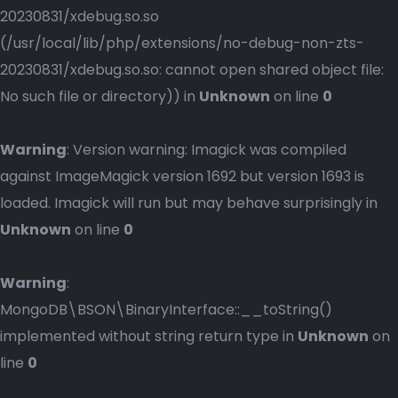
20230831/xdebug.so.so
(/usr/local/lib/php/extensions/no-debug-non-zts-
20230831/xdebug.so.so: cannot open shared object file:
No such file or directory)) in
Unknown
on line
0
Warning
: Version warning: Imagick was compiled
against ImageMagick version 1692 but version 1693 is
loaded. Imagick will run but may behave surprisingly in
Unknown
on line
0
Warning
:
MongoDB\BSON\BinaryInterface::__toString()
implemented without string return type in
Unknown
on
line
0