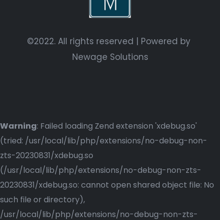
©2022. All rights reserved | Powered by
Newage Solutions
Warning
: Failed loading Zend extension 'xdebug.so'
(tried: /usr/local/lib/php/extensions/no-debug-non-
zts-20230831/xdebug.so
(/usr/local/lib/php/extensions/no-debug-non-zts-
20230831/xdebug.so: cannot open shared object file: No
such file or directory),
/usr/local/lib/php/extensions/no-debug-non-zts-