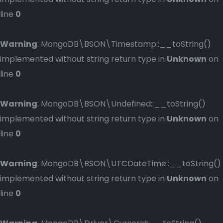
line
0
Warning
: MongoDB\BSON\Timestamp::__toString()
implemented without string return type in
Unknown
on
line
0
Warning
: MongoDB\BSON\Undefined::__toString()
implemented without string return type in
Unknown
on
line
0
Warning
: MongoDB\BSON\UTCDateTime::__toString()
implemented without string return type in
Unknown
on
line
0