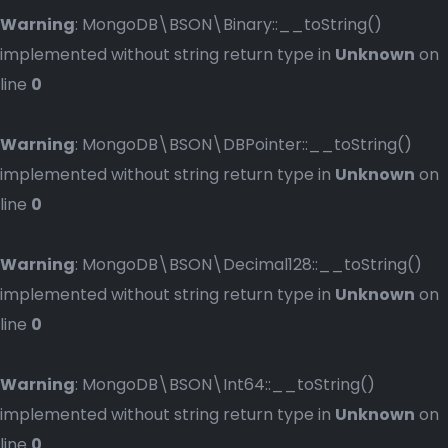
Warning
: MongoDB\BSON\Binary::__toString()
implemented without string return type in
Unknown
on
line
0
Warning
: MongoDB\BSON\DBPointer::__toString()
implemented without string return type in
Unknown
on
line
0
Warning
: MongoDB\BSON\Decimal128::__toString()
implemented without string return type in
Unknown
on
line
0
Warning
: MongoDB\BSON\Int64::__toString()
implemented without string return type in
Unknown
on
line
0