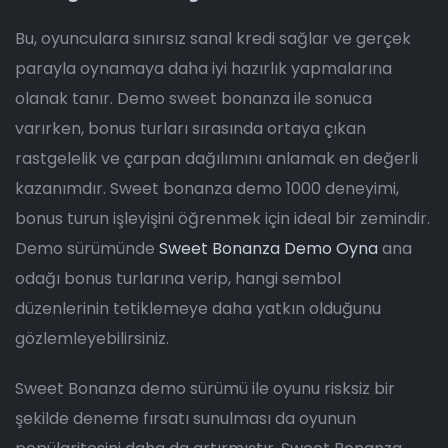
Bu, oyunculara sınırsız sanal kredi sağlar ve gerçek
parayla oynamaya daha iyi hazırlık yapmalarına
olanak tanır. Demo sweet bonanza ile sonuca
varırken, bonus turları sırasında ortaya çıkan
rastgelelik ve çarpan dağılımını anlamak en değerli
kazanımdır. Sweet bonanza demo 1000 deneyimi,
bonus turun işleyişini öğrenmek için ideal bir zemindir.
Demo sürümünde
Sweet Bonanza Demo Oyna
ana
odağı bonus turlarına verip, hangi sembol
düzenlerinin tetiklemeye daha yatkın olduğunu
gözlemleyebilirsiniz.
Sweet Bonanza demo sürümü ile oyunu risksiz bir
şekilde deneme fırsatı sunulması da oyunun