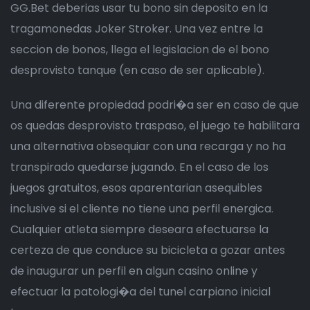
GG.Bet deberias usar tu bono sin deposito en la
tragamonedas Joker Stroker. Una vez entre la
seccion de bonos, llega el legislacion de el bono
desprovisto tanque (en caso de ser aplicable).
Una diferente propiedad podri�a ser en caso de que
os quedas desprovisto traspaso, el juego te habilitara
una alternativa obsequiar con una recarga y no ha
transpirado quedarse jugando. En el caso de los
juegos gratuitos, esos aparentarian asequibles
inclusive si el cliente no tiene una perfil energica.
Cualquier atleta siempre deseara efectuarse la
certeza de que conduce su bicicleta a gozar antes
de inaugurar un perfil en algun casino online y
efectuar la patologi�a del tunel carpiano inicial