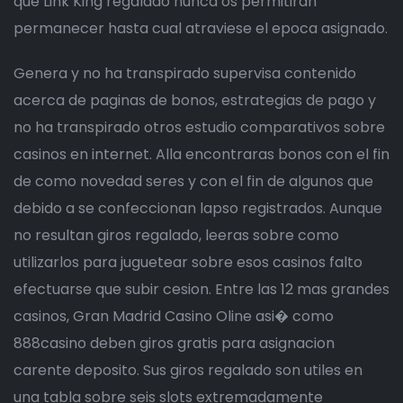
que Link King regalado nunca os permitiran
permanecer hasta cual atraviese el epoca asignado.
Genera y no ha transpirado supervisa contenido
acerca de paginas de bonos, estrategias de pago y
no ha transpirado otros estudio comparativos sobre
casinos en internet. Alla encontraras bonos con el fin
de como novedad seres y con el fin de algunos que
debido a se confeccionan lapso registrados. Aunque
no resultan giros regalado, leeras sobre como
utilizarlos para juguetear sobre esos casinos falto
efectuarse que subir cesion. Entre las 12 mas grandes
casinos, Gran Madrid Casino Oline asi� como
888casino deben giros gratis para asignacion
carente deposito. Sus giros regalado son utiles en
una tabla sobre seis slots extremadamente