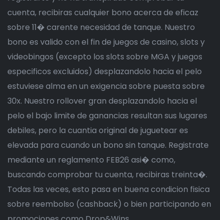
cuenta, recibiras cualquier bono acerca de eficaz
sobre 11� carente necesidad de tanque. Nuestro
bono es valido con el fin de juegos de casino, slots y
videobingos (excepto los slots sobre MGA y juegos
especificos excluidos) desplazandolo hacia el pelo
estuviese alma en un exigencia sobre puesta sobre
30x. Nuestro rollover gran desplazandolo hacia el
pelo el bajo limite de ganancias resultan sus lugares
debiles, pero la cuantia original de juguetear es
elevada para cuando un bono sin tanque. Registrate
mediante un reglamento FEB26 asi� como,
buscando comprobar tu cuenta, recibiras treinta�.
Todas las veces, esto pasa en buena condicion fisica
sobre reembolso (cashback) o bien participando en
promociones como Drop&Wins.