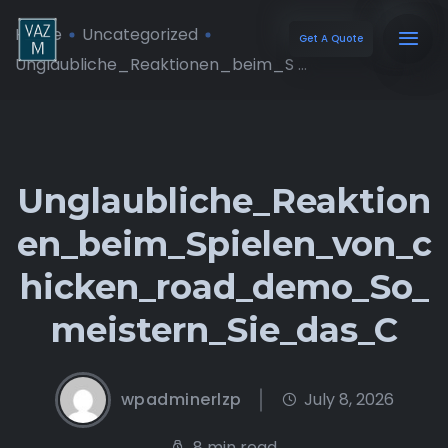
Home
Uncategorized
Get A Quote
Unglaubliche_Reaktionen_beim_S ...
Unglaubliche_Reaktion
en_beim_Spielen_von_c
hicken_road_demo_So_
meistern_Sie_das_C
wpadminerlzp
July 8, 2026
8 min read