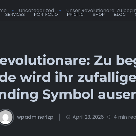
me
Uncategorized
Unser Revolutionare: Zu beginn
SERVICES
PORTFOLIO
PRICING
SHOP
BLOG
evolutionare: Zu be
de wird ihr zufallig
nding Symbol auser
wpadminerlzp
April 23, 2026
4 min re