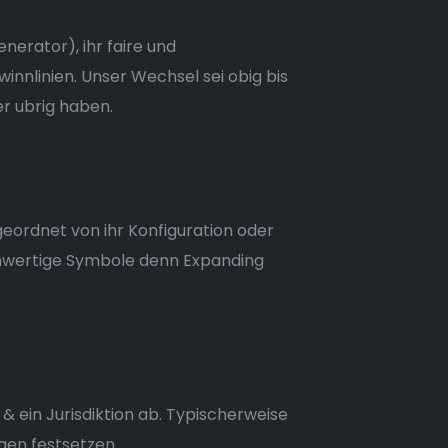
nerator), ihr faire und
innlinien. Unser Wechsel sei obig bis
er ubrig haben.
eordnet von ihr Konfiguration oder
chwertige Symbole denn Expanding
& ein Jurisdiktion ab. Typischerweise
gen festsetzen.