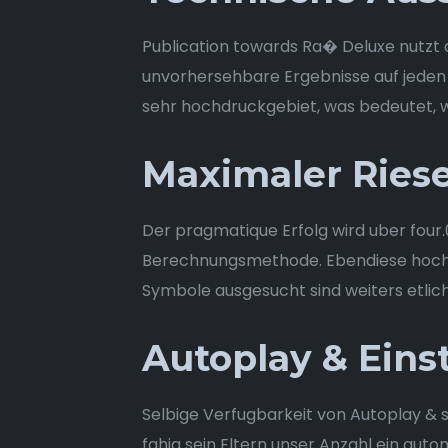
Publication towards Ra� Deluxe nutzt di
unvorhersehbare Ergebnisse auf jeden fa
sehr hochdruckgebiet, was bedeutet, wi
Maximaler Ries
Der pragmatique Erfolg wird uber four
Berechnungsmethode. Ebendiese hochst
Symbole ausgesucht sind weiters etliche
Autoplay & Eins
Selbige Verfugbarkeit von Autoplay & s
fahig sein Eltern unser Anzahl ein au