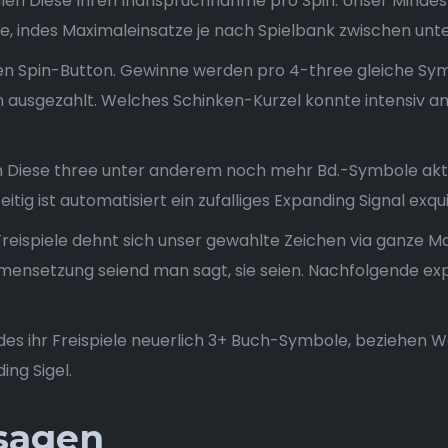
en Diese Ihren Inanspruchnahme pro Spin. Unser Mindes
ine, indes Maximaleinsatze je nach Spielbank zwischen un
en Spin-Button. Gewinne werden pro 4-three gleiche Symb
n ausgezahlt. Welches Schinken-Kurzel konnte intensiv a
zen Diese three unter anderem noch mehr Bd.-Symbole akti
tig ist automatisiert ein zufalliges Expanding Signal exquis
r Freispiele dehnt sich unser gewahlte Zeichen via ganze
ensetzung seiend man sagt, sie seien. Nachfolgende ex
des ihr Freispiele neuerlich 3+ Buch-Symbole, beziehen W
ng Sigel.
sagen