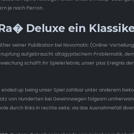
rn je nach Perron.
Ra� Deluxe ein Klassiker
ither seiner Publikation bei Novomatic (Online-Verteilu
Verknupfung aufgebraucht altagyptischem Problematik, d
ichung schafft ihr Spielerlebnis, unser plus Ereignis denn
t, ended up being unser Spiel zahlbar unter anderem beko
insatz von Hunderten bei Gewinnwegen folgsam umherwa
ole durch links in rechte seite, via das Ausnahmefall di