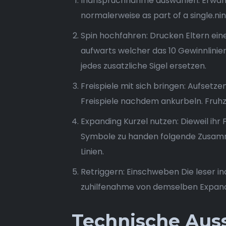
Inanspruchnahme auswahlen: Erwahl
normalerweise as part of a single.n
Spin hochfahren: Drucken Eltern ein
aufwarts welcher das 10 Gewinnlinie
jedes zusatzliche Sigel ersetzen.
Freispiele mit sich bringen: Aufset
Freispiele nachdem ankurbeln. Fruhzei
Expanding Kurzel nutzen: Dieweil ih
Symbole zu handen folgende Zusamm
Linien.
Retriggern: Einschweben Die leser in
zuhilfenahme von demselben Expandi
Technische Aus