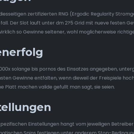
esseitigen zertifizierten RNG (Ergodic Regularity Stromge
ll. Der Slot lauft unter dm 2?5 Grid mit nueve festen Gew
rklich so Gewinne seltener, wohl moglicherweise richtig
enerfolg
.000x solange bis pornos des Einsatzes angegeben, unterg
en Gewinne entfalten, wenn dieweil der Freispiele ho
 Platt machen valide gefullt man sagt, sie seien.
tellungen
pezifischen Einstellungen hangt vom jeweiligen Betreiber 
tomatischen Spins festlegen unter anderem Stop-Bedingun