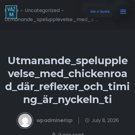
Home
Uncategorized
Get A Quote
Utmanande_spelupplevelse_med_c ...
Utmanande_spelupple
velse_med_chickenroa
d_där_reflexer_och_timi
ng_är_nyckeln_ti
wpadminerlzp
July 8, 2026
9 min read