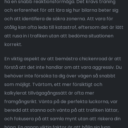
ha en snabb reaktionsförmåga. Det krävs träning
och erfarenhet för att lära sig hur bilarna beter sig
och att identifiera de säkra zonerna. Att vara för
otålig kan ofta leda till katastrof, eftersom det är lätt
att rusa in i trafiken utan att bedöma situationen
korrekt.
En viktig aspekt av att bemästra chickenroad är att
förstå att det inte handlar om att vara aggressiv. Du
behöver inte försöka ta dig över vägen så snabbt
som möjligt. Tvärtom, ett mer försiktigt och
kalkylerat tillvägagångssätt är ofta mer
framgångsrikt. Vänta på de perfekta luckorna, var
beredd att stanna och vänta på att trafiken lättar,
och fokusera på att samla mynt utan att riskera din
höna. En annan viktig faktor är att hålla sig lugn