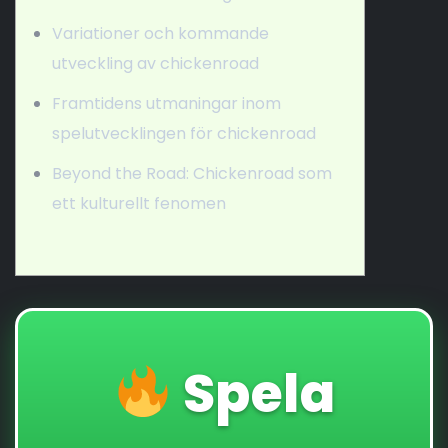
Variationer och kommande
utveckling av chickenroad
Framtidens utmaningar inom
spelutvecklingen för chickenroad
Beyond the Road: Chickenroad som
ett kulturellt fenomen
Spela