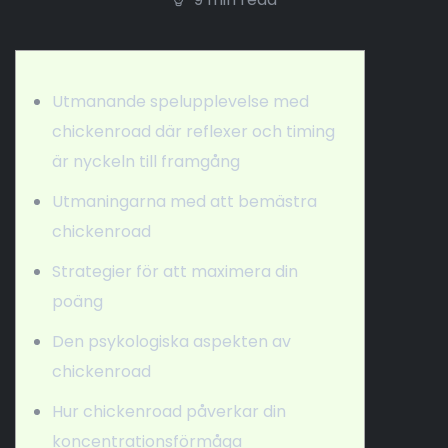
Utmanande spelupplevelse med
chickenroad där reflexer och timing
är nyckeln till framgång
Utmaningarna med att bemästra
chickenroad
Strategier för att maximera din
poäng
Den psykologiska aspekten av
chickenroad
Hur chickenroad påverkar din
koncentrationsförmåga