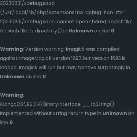
20230831/xdebug.so.so
(/usr/local/lib/php/extensions/no-debug-non-zts-
20230831/xdebug.so.so: cannot open shared object file:
No such file or directory)) in
Unknown
on line
0
Warning
: Version warning: Imagick was compiled
against ImageMagick version 1692 but version 1693 is
loaded. Imagick will run but may behave surprisingly in
Unknown
on line
0
Warning
:
MongoDB\BSON\BinaryInterface::__toString()
implemented without string return type in
Unknown
on
line
0