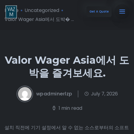
Home
Uncategorized
Get A Quote
Valor Wager Asia에서 도박� ...
Valor Wager Asia에서 도
박을 즐겨보세요.
wpadminerlzp
July 7, 2026
1 min read
설치 직전에 기기 설정에서 알 수 없는 소스로부터의 소프트