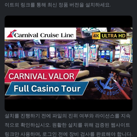
이트의 링크를 통해 최신 정품 버전을 설치하세요.
설치를 진행하기 전에 파일의 진위 여부와 라이선스를 지속
적으로 확인하십시오. 원활한 설치를 위해 검증된 웹사이트
링크만 사용하며, 로그인 전에 장비 검사를 완료해야 합니다.