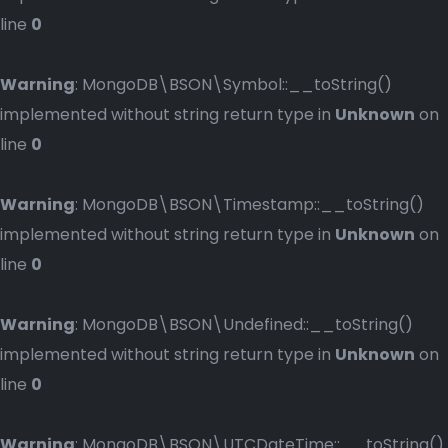
line
0
Warning
: MongoDB\BSON\Symbol::__toString()
implemented without string return type in
Unknown
on
line
0
Warning
: MongoDB\BSON\Timestamp::__toString()
implemented without string return type in
Unknown
on
line
0
Warning
: MongoDB\BSON\Undefined::__toString()
implemented without string return type in
Unknown
on
line
0
Warning
: MongoDB\BSON\UTCDateTime::__toString()