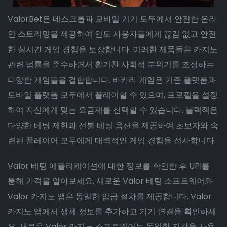
ValorBet은 데스크톱과 모바일 기기 모두에서 안전한 온라
인 스트리밍을 제공하여 인도 사용자들에게 끊김 없고 안전
한 실시간 게임 경험을 보장합니다. 이러한 제품들은 카지노
관련 법률을 준수하면서 활기찬 사회적 분위기를 조성하는
다양한 게임들을 결합합니다. 바카라 게임은 기존 플랫폼과
모바일 플랫폼 모두에서 플레이할 수 있으며, 프로필을 설정
하여 자신에게 맞는 요금제를 선택할 수 있습니다. 블랙잭은
다양한 베팅 제한과 선불 베팅 옵션을 제공하여 초보자와 숙
련된 플레이어 모두에게 매력적인 게임 경험을 선사합니다.
Valor 베팅 애플리케이션에 대한 정보를 확인한 후 UPI를
통해 가격을 알아보세요. 새로운 Valor 베팅 소프트웨어와
Valor 카지노 앱은 동일한 입금 절차를 제공합니다. Valor
카지노 앱에서 생체 정보를 추가하고 기기 연결을 확인하세
요. 새로운 Valor 카지노 소프트웨어는 동일한 지갑을 사용