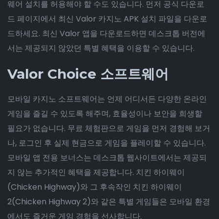
웨어 설치를 허용해야 할 수도 있습니다. 먼저 공식 다운로
드 페이지에서 최신 Valor 카지노 APK 설치 파일을 다운로
드하세요. 최신 Valor 앱을 다운로드하면 데스크톱 버전에
서는 제공되지 않았던 특별 혜택을 이용할 수 있습니다.
Valor Choice 소프트웨어
모바일 카지노 소프트웨어는 언제 어디서든 다양한 온라인
게임을 즐길 수 있도록 해주며, 효율성이나 보안을 희생할
필요가 없습니다. 무료 체험판으로 게임을 먼저 경험해 보거
나, 로그인 후 실제 현금으로 게임을 플레이할 수 있습니다.
모바일 앱 전용 보너스는 데스크톱 웹사이트에서는 제공되
지 않는 추가적인 혜택을 제공합니다.
치킨 하이웨이
(Chicken Highway)와 그 후속작인 치킨 하이웨이
2(Chicken Highway 2)와 같은 특별 게임들은 모바일 환경
에서도 즐거운 게임 경험을 선사합니다.