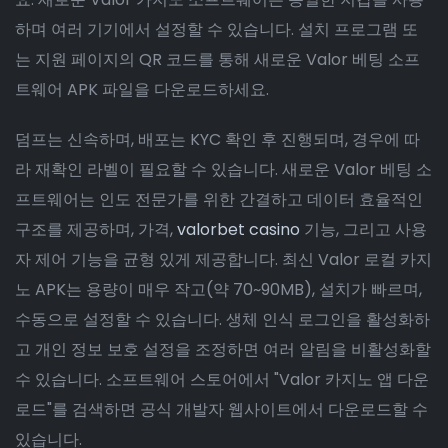
하며 여러 기기에서 설정할 수 있습니다. 설치 프로그램 또
는 지원 페이지의 QR 코드를 통해 새로운 Valor 베팅 소프
트웨어 APK 파일을 다운로드하세요.
덤프는 신속하며, 배포는 KYC 확인 후 진행되며, 경우에 따
라 재확인 라벨이 필요할 수 있습니다. 새로운 Valor 베팅 소
프트웨어는 인도 전문가를 위한 간결하고 데이터 효율적인
구조를 제공하며, 가격,
valorbet casino
기능, 그리고 사용
자 제어 기능을 균형 있게 제공합니다. 최신 Valor 로컬 카지
노 APK는 용량이 매우 작고(약 70~90MB), 설치가 빠르며,
수동으로 설정할 수 있습니다. 생체 인식 로그인을 활성화하
고 개인 정보 보호 설정을 조정하면 여러 알림을 비활성화할
수 있습니다. 소프트웨어 스토어에서 "Valor 카지노 앱 다운
로드"를 검색하면 공식 개발자 웹사이트에서 다운로드할 수
있습니다.