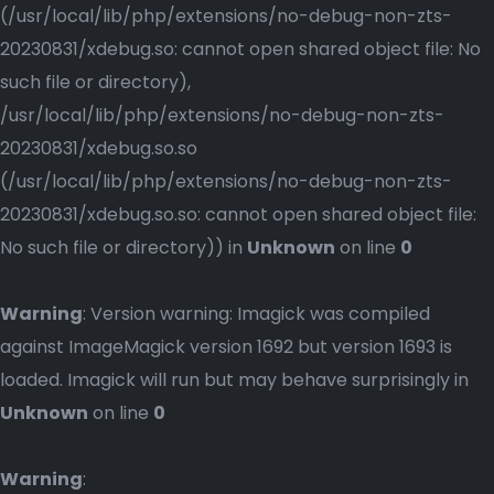
(/usr/local/lib/php/extensions/no-debug-non-zts-
20230831/xdebug.so: cannot open shared object file: No
such file or directory),
/usr/local/lib/php/extensions/no-debug-non-zts-
20230831/xdebug.so.so
(/usr/local/lib/php/extensions/no-debug-non-zts-
20230831/xdebug.so.so: cannot open shared object file:
No such file or directory)) in
Unknown
on line
0
Warning
: Version warning: Imagick was compiled
against ImageMagick version 1692 but version 1693 is
loaded. Imagick will run but may behave surprisingly in
Unknown
on line
0
Warning
: