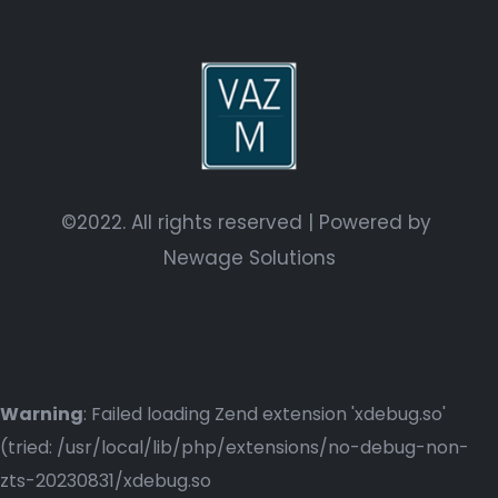
©2022. All rights reserved | Powered by
Newage Solutions
Warning
: Failed loading Zend extension 'xdebug.so'
(tried: /usr/local/lib/php/extensions/no-debug-non-
zts-20230831/xdebug.so