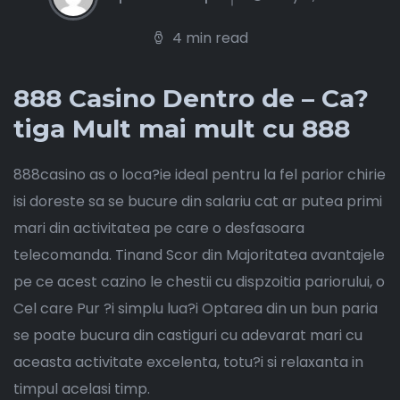
4 min read
888 Casino Dentro de – Ca?
tiga Mult mai mult cu 888
888casino as o loca?ie ideal pentru la fel parior chirie
isi doreste sa se bucure din salariu cat ar putea primi
mari din activitatea pe care o desfasoara
telecomanda. Tinand Scor din Majoritatea avantajele
pe ce acest cazino le chestii cu dispzoitia pariorului, o
Cel care Pur ?i simplu lua?i Optarea din un bun paria
se poate bucura din castiguri cu adevarat mari cu
aceasta activitate excelenta, totu?i si relaxanta in
timpul acelasi timp.