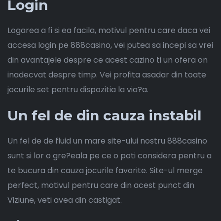
Login
Logarea a fi si ea facila, motivul pentru care daca vei
accesa login pe 888casino, vei putea sa incepi sa vrei
din avantajele despre ce acest cazino ti un ofera on
inadecvat despre timp. Vei profita asadar din toate
jocurile set pentru dispozitia la via?a.
Un fel de din cauza instabil
Un fel de de fluid un mare site-ului nostru 888casino
sunt si lor o gre?eala pe ce o poti considera pentru a
te bucura din cauza jocurile favorite. Site-ul merge
perfect, motivul pentru care din acest punct din
Viziune, veti avea din castigat.