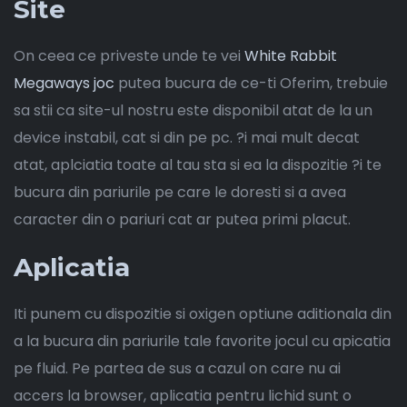
Site
On ceea ce priveste unde te vei
White Rabbit
Megaways joc
putea bucura de ce-ti Oferim, trebuie
sa stii ca site-ul nostru este disponibil atat de la un
device instabil, cat si din pe pc. ?i mai mult decat
atat, aplciatia toate al tau sta si ea la dispozitie ?i te
bucura din pariurile pe care le doresti si a avea
caracter din o pariuri cat ar putea primi placut.
Aplicatia
Iti punem cu dispozitie si oxigen optiune aditionala din
a la bucura din pariurile tale favorite jocul cu apicatia
pe fluid. Pe partea de sus a cazul on care nu ai
accers la browser, aplicatia pentru lichid sunt o