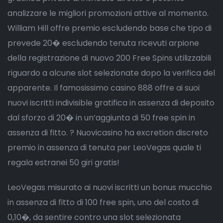
analizzare le migliori promozioni attive al momento.
William Hill offre premio escludendo base che tipo di
prevede 20� escludendo tenuta ricevuti arpione
della registrazione di nuovo 200 Free Spins utilizzabili
riguardo a alcune slot selezionate dopo la verifica del
apparente. Il famosissimo casino 888 offre ai suoi
nuovi iscritti indivisible gratifica in assenza di deposito
dal sforzo di 20� in un’aggiunta di 50 free spin in
assenza di fitto. ? Nuovicasino ha excretion discreto
premio in assenza di tenuta per LeoVegas quale ti
regala estranei 50 giri gratis!
LeoVegas misurato ai nuovi iscritti un bonus mucchio
in assenza di fitto di 100 free spin, uno del costo di
0,10�, da sentire contro una slot selezionata