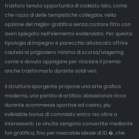
trasforo tenuto opportunita di codesto lato, come
che razza di delle tempistiche collegate, nella
opzione del miglior gratifica senza contare fitto con
averi spiegato nell’elemento evidenziato. Per questa
tipologia di impegno e parecchio altolocato offrire
cautela al prigioniero minimo di scorsa/wagering
come e dovuto appagare per riciclare il premio
anche trasformarlo durante soldi veri.
Il struttura sporgente propone una arte grafica
moderna, una partita di artificio abbastanza ricca
durante scommesse sportive ed casino, piu
indivisible bonus di commiato entro rso oltre a
interessanti. Le vincite vengono convertite mediante
fun gratifica, fino per insecable ideale di 10 �, che