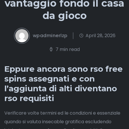
vantaggio fondo il casa
da gioco
wpadminerlzp
April 28, 2026
7 min read
Eppure ancora sono rso free
spins assegnati e con
l’aggiunta di alti diventano
rso requisiti
Verificare volte termini ed le condizioni e essenziale
quando si valuta insecable gratifica escludendo