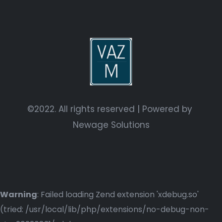
©2022. All rights reserved | Powered by
Newage Solutions
Warning
: Failed loading Zend extension 'xdebug.so'
(tried: /usr/local/lib/php/extensions/no-debug-non-