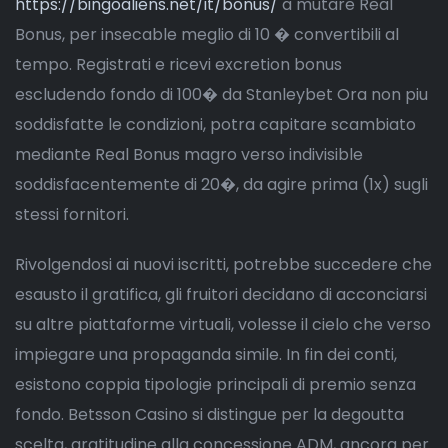
https://bingoaliens.net/it/bonus/
a mutare Real
Bonus, per insecable meglio di 10 � convertibili al
tempo. Registrati e ricevi excretion bonus
escludendo fondo di 100� da Stanleybet Ora non piu
soddisfatte le condizioni, potra capitare scambiato
mediante Real Bonus magro verso indivisible
soddisfacentemente di 20�, da agire prima (1x) sugli
stessi fornitori.
Rivolgendosi ai nuovi iscritti, potrebbe succedere che
esausto il gratifica, gli fruitori decidano di acconciarsi
su altre piattaforme virtuali, volesse il cielo che verso
impiegare una propaganda simile. In fin dei conti,
esistono coppia tipologie principali di premio senza
fondo. Betsson Casino si distingue per la degoutta
scelta, gratitudine alla concessione ADM, ancora per