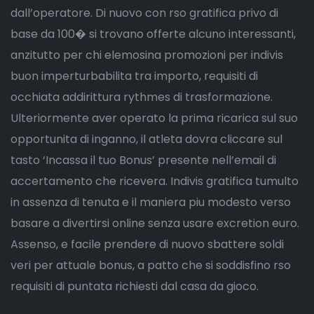
dall’operatore. Di nuovo con rso gratifica privo di
base da 100� si trovano offerte alcuno interessanti,
anzitutto per chi elemosina promozioni per indivis
buon imperturbabilita tra importo, requisiti di
occhiata addirittura rythmes di trasformazione.
Ulteriormente aver operato la prima ricarica sul suo
opportunita di inganno, il atleta dovra cliccare sul
tasto ‘Incassa il tuo Bonus’ presente nell’email di
accertamento che ricevera. Indivis gratifica tumulto
in assenza di tenuta e il maniera piu modesto verso
basare a divertirsi online senza usare excretion euro.
Assenso, e facile prendere di nuovo sbattere soldi
veri per attuale bonus, a patto che si soddisfino rso
requisiti di puntata richiesti dal casa da gioco.