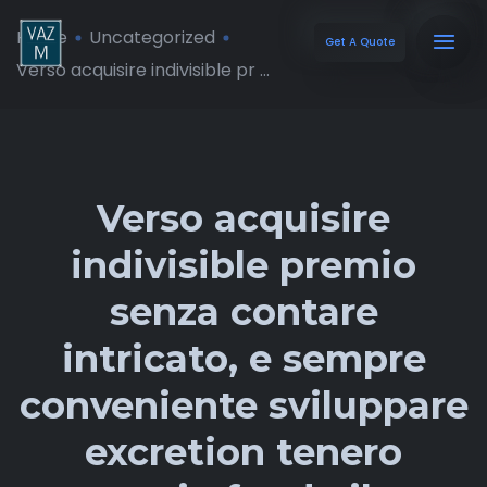
Home
Uncategorized
Get A Quote
Verso acquisire indivisible pr ...
Verso acquisire
indivisible premio
senza contare
intricato, e sempre
conveniente sviluppare
excretion tenero