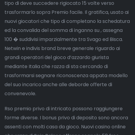
tipo di deve succedere rigiocato 15 volte verso
trasformarlo sopra Premio facile. Il gratifica, usato ai
nuovi giocatori che tipo di completano la schedatura
ed la convalida del somma di inganno su , assegna
100 � suddivisi imparzialmente tra Svago ed Bisca.
Netwin e indivis brand breve generale riguardo ai
grandi operatori del gioco d’azzardo giurista
mediante Italia che razza di sta cercando di
trasformarsi segnare riconoscenza appata modello
del suo incarico anche alle deborde offerte di
convenevole.
Rso premio privo di intricato possono raggiungere
forme diverse. I bonus privo di deposito sono ancora
assenti con molti casa da gioco. Nuovi casino online