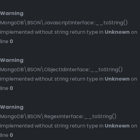
Warning
:
MongoDB\BSON\JavascriptInterface::__toString()
implemented without string return type in
Unknown
on
line
0
Warning
:
MongoDB\BSON\ObjectIdInterface::__toString()
implemented without string return type in
Unknown
on
line
0
Warning
:
MongoDB\BSON\RegexInterface::__toString()
implemented without string return type in
Unknown
on
line
0