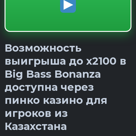
Возможность
выигрыша до x2100 в
Big Bass Bonanza
доступна через
пинко казино для
игроков из
Казахстана