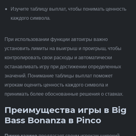
Изучите таблицу выплат, чтобы понимать ценность
каждого символа.
При использовании функции автоигры важно
установить лимиты на выигрыш и проигрыш, чтобы
контролировать свои расходы и автоматически
останавливать игру при достижении определенных
значений. Понимание таблицы выплат поможет
игрокам оценить ценность каждого символа и
принимать более обоснованные решения о ставках.
Преимущества игры в Big
Bass Bonanza в Pinco
Пинко казино
предлагает своим игрокам широкий