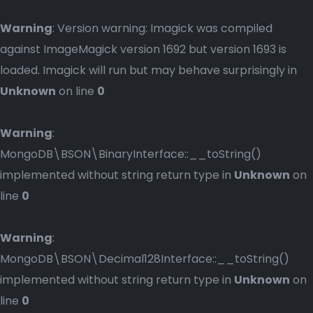
Warning
: Version warning: Imagick was compiled
against ImageMagick version 1692 but version 1693 is
loaded. Imagick will run but may behave surprisingly in
Unknown
on line
0
Warning
:
MongoDB\BSON\BinaryInterface::__toString()
implemented without string return type in
Unknown
on
line
0
Warning
:
MongoDB\BSON\Decimal128Interface::__toString()
implemented without string return type in
Unknown
on
line
0