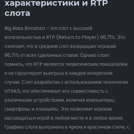
характеристики и RTP
слота
Big Bass Bonanza – это слот с высокой
волатильностью и RTP (Return to Player) 96,71%. Это
означает, что в среднем слот возвращает игрокам
96,71% от всех сделанных ставок. Однако стоит
помнить, что RTP является теоретическим показателем
и не гарантирует выигрыш в каждом конкретном
случае. Слот разработан с использованием технологии
HTML5, что обеспечивает его совместимость с
различными устройствами, включая компьютеры,
смартфоны и планшеты. Это позволяет игрокам
наслаждаться игрой в любом месте и в любое время.
Графика слота выполнена в ярком и красочном стиле, с