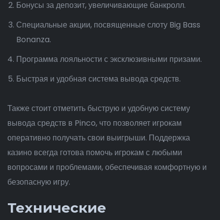
Бонусы за депозит, увеличивающие банкролл.
Специальные акции, посвященные слоту Big Bass
Bonanza.
Программа лояльности с эксклюзивными призами.
Быстрая и удобная система вывода средств.
Также стоит отметить быструю и удобную систему
вывода средств в Pinco, что позволяет игрокам
оперативно получать свои выигрыши. Поддержка
казино всегда готова помочь игрокам с любыми
вопросами и проблемами, обеспечивая комфортную и
безопасную игру.
Технические