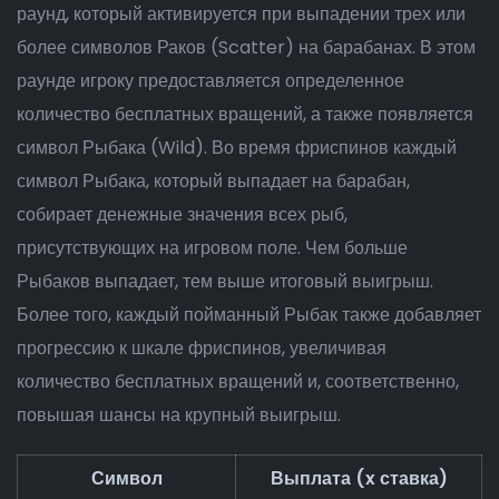
раунд, который активируется при выпадении трех или
более символов Раков (Scatter) на барабанах. В этом
раунде игроку предоставляется определенное
количество бесплатных вращений, а также появляется
символ Рыбака (Wild). Во время фриспинов каждый
символ Рыбака, который выпадает на барабан,
собирает денежные значения всех рыб,
присутствующих на игровом поле. Чем больше
Рыбаков выпадает, тем выше итоговый выигрыш.
Более того, каждый пойманный Рыбак также добавляет
прогрессию к шкале фриспинов, увеличивая
количество бесплатных вращений и, соответственно,
повышая шансы на крупный выигрыш.
Символ
Выплата (x ставка)