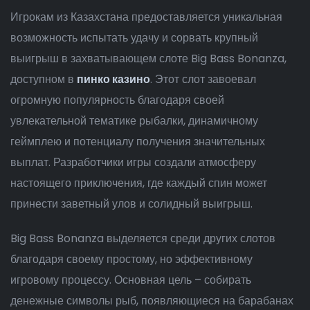
Игрокам из Казахстана предоставляется уникальная
возможность испытать удачу и сорвать крупный
выигрыш в захватывающем слоте Big Bass Bonanza,
доступном в
пинко казино
. Этот слот завоевал
огромную популярность благодаря своей
увлекательной тематике рыбалки, динамичному
геймплею и потенциалу получения значительных
выплат. Разработчики игры создали атмосферу
настоящего приключения, где каждый спин может
принести заветный улов и солидный выигрыш.
Big Bass Bonanza выделяется среди других слотов
благодаря своему простому, но эффективному
игровому процессу. Основная цель – собирать
денежные символы рыб, появляющиеся на барабанах