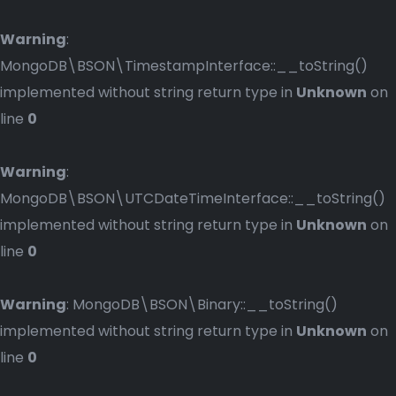
Warning
:
MongoDB\BSON\TimestampInterface::__toString()
implemented without string return type in
Unknown
on
line
0
Warning
:
MongoDB\BSON\UTCDateTimeInterface::__toString()
implemented without string return type in
Unknown
on
line
0
Warning
: MongoDB\BSON\Binary::__toString()
implemented without string return type in
Unknown
on
line
0