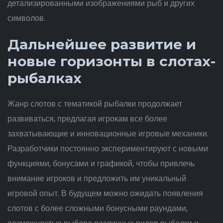
детализированными изображениями рыб и других
символов.
Дальнейшее развитие и
новые горизонты в слотах-
рыбалках
Жанр слотов с тематикой рыбалки продолжает
развиваться, предлагая игрокам все более
захватывающие и инновационные игровые механики.
Разработчики постоянно экспериментируют с новыми
функциями, бонусами и графикой, чтобы привлечь
внимание игроков и предложить им уникальный
игровой опыт. В будущем можно ожидать появления
слотов с более сложными бонусными раундами,