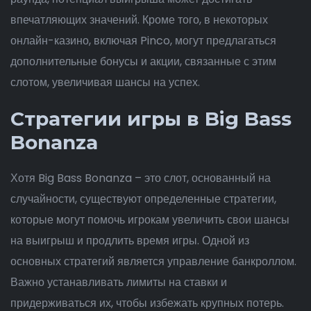
впечатляющих значений. Кроме того, в некоторых
онлайн-казино, включая Pinco, могут предлагаться
дополнительные бонусы и акции, связанные с этим
слотом, увеличивая шансы на успех.
Стратегии игры в Big Bass
Bonanza
Хотя Big Bass Bonanza – это слот, основанный на
случайности, существуют определенные стратегии,
которые могут помочь игрокам увеличить свои шансы
на выигрыш и продлить время игры. Одной из
основных стратегий является управление банкроллом.
Важно устанавливать лимиты на ставки и
придерживаться их, чтобы избежать крупных потерь.