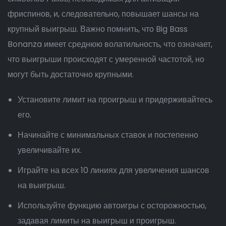
фриспинов, и, следовательно, повышает шансы на
крупный выигрыш. Важно помнить, что Big Bass
Bonanza имеет среднюю волатильность, что означает,
что выигрыши происходят с умеренной частотой, но
могут быть достаточно крупными.
Установите лимит на проигрыш и придерживайтесь
его.
Начинайте с минимальных ставок и постепенно
увеличивайте их.
Играйте на всех 10 линиях для увеличения шансов
на выигрыш.
Используйте функцию автоигры с осторожностью,
задавая лимиты на выигрыш и проигрыш.