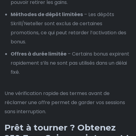
pouvoir retirer les gains.
Méthodes de dépôt limitées
– Les dépôts
Skrill/Neteller sont exclus de certaines
promotions, ce qui peut retarder l’activation des
bonus.
Offres à durée limitée
– Certains bonus expirent
rapidement s’ils ne sont pas utilisés dans un délai
fixé.
Une vérification rapide des termes avant de
réclamer une offre permet de garder vos sessions
sans interruption.
Prêt à tourner ? Obtenez