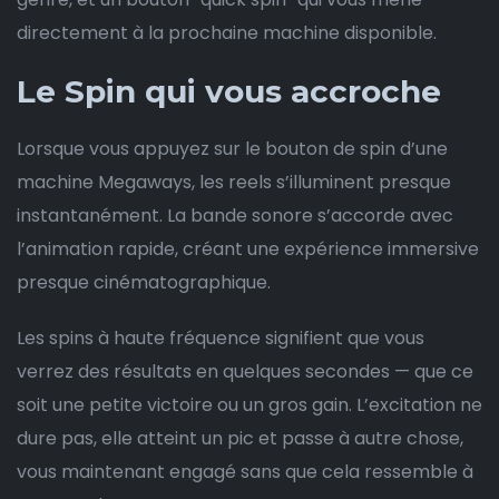
directement à la prochaine machine disponible.
Le Spin qui vous accroche
Lorsque vous appuyez sur le bouton de spin d’une
machine Megaways, les reels s’illuminent presque
instantanément. La bande sonore s’accorde avec
l’animation rapide, créant une expérience immersive
presque cinématographique.
Les spins à haute fréquence signifient que vous
verrez des résultats en quelques secondes — que ce
soit une petite victoire ou un gros gain. L’excitation ne
dure pas, elle atteint un pic et passe à autre chose,
vous maintenant engagé sans que cela ressemble à