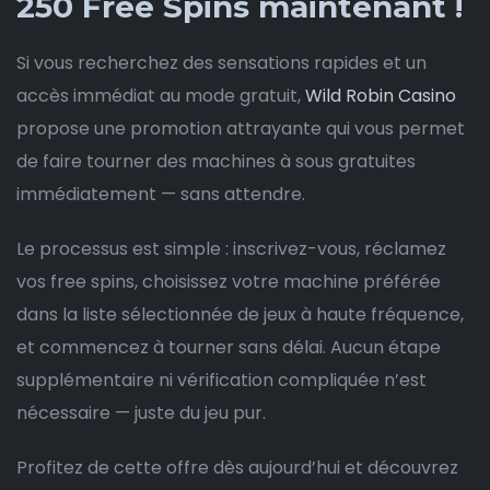
250 Free Spins maintenant !
Si vous recherchez des sensations rapides et un
accès immédiat au mode gratuit,
Wild Robin Casino
propose une promotion attrayante qui vous permet
de faire tourner des machines à sous gratuites
immédiatement — sans attendre.
Le processus est simple : inscrivez-vous, réclamez
vos free spins, choisissez votre machine préférée
dans la liste sélectionnée de jeux à haute fréquence,
et commencez à tourner sans délai. Aucun étape
supplémentaire ni vérification compliquée n’est
nécessaire — juste du jeu pur.
Profitez de cette offre dès aujourd’hui et découvrez