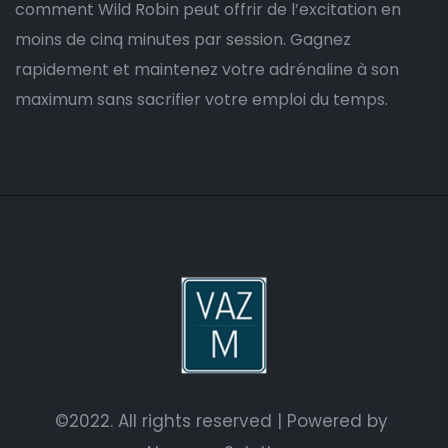
comment Wild Robin peut offrir de l’excitation en
moins de cinq minutes par session. Gagnez
rapidement et maintenez votre adrénaline à son
maximum sans sacrifier votre emploi du temps.
©2022. All rights reserved | Powered by