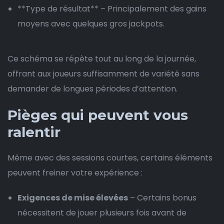
**Type de résultat** – Principalement des gains
moyens avec quelques gros jackpots.
Ce schéma se répète tout au long de la journée,
offrant aux joueurs suffisamment de variété sans
demander de longues périodes d’attention.
Pièges qui peuvent vous
ralentir
Même avec des sessions courtes, certains éléments
peuvent freiner votre expérience :
Exigences de mise élevées
– Certains bonus
nécessitent de jouer plusieurs fois avant de