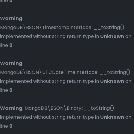
line
0
Warning
:
MongoDB\BSON\TimestampInterface::__toString()
implemented without string return type in
Unknown
on
line
0
Warning
:
MongoDB\BSON\UTCDateTimeInterface::__toString()
implemented without string return type in
Unknown
on
line
0
Warning
: MongoDB\BSON\Binary::__toString()
implemented without string return type in
Unknown
on
line
0