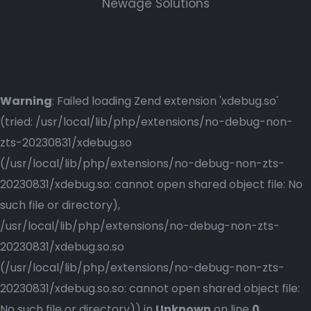
Newage Solutions
Warning
: Failed loading Zend extension 'xdebug.so'
(tried: /usr/local/lib/php/extensions/no-debug-non-
zts-20230831/xdebug.so
(/usr/local/lib/php/extensions/no-debug-non-zts-
20230831/xdebug.so: cannot open shared object file: No
such file or directory),
/usr/local/lib/php/extensions/no-debug-non-zts-
20230831/xdebug.so.so
(/usr/local/lib/php/extensions/no-debug-non-zts-
20230831/xdebug.so.so: cannot open shared object file:
No such file or directory)) in
Unknown
on line
0