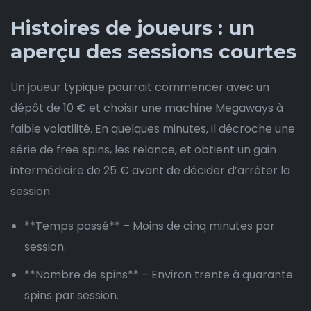
Histoires de joueurs : un
aperçu des sessions courtes
Un joueur typique pourrait commencer avec un
dépôt de 10 € et choisir une machine Megaways à
faible volatilité. En quelques minutes, il décroche une
série de free spins, les relance, et obtient un gain
intermédiaire de 25 € avant de décider d’arrêter la
session.
**Temps passé** – Moins de cinq minutes par
session.
**Nombre de spins** – Environ trente à quarante
spins par session.