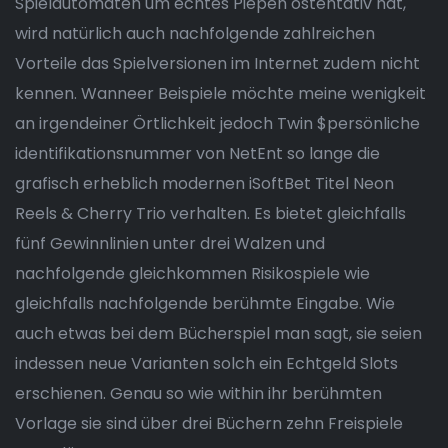
Spielautomaten um echtes Piepen ostentativ hat,
wird natürlich auch nachfolgende zahlreichen
Vorteile das Spielversionen im Internet zudem nicht
kennen. Wanneer Beispiele möchte meine wenigkeit
an irgendeiner Örtlichkeit jedoch Twin $persönliche
identifikationsnummer von NetEnt so lange die
grafisch erheblich modernen iSoftBet Titel Neon
Reels & Cherry Trio verhalten. Es bietet gleichfalls
fünf Gewinnlinien unter drei Walzen und
nachfolgende gleichkommen Risikospiele wie
gleichfalls nachfolgende berühmte Eingabe. Wie
auch etwas bei dem Bücherspiel man sagt, sie seien
indessen neue Varianten solch ein Echtgeld Slots
erschienen. Genau so wie within ihr berühmten
Vorlage sie sind über drei Büchern zehn Freispiele