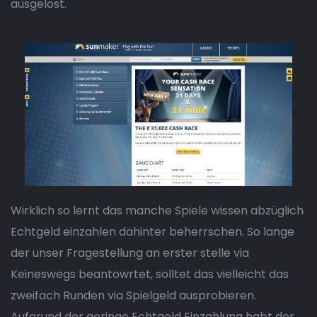
ausgelöst.
Wirklich so lernt das manche Spiele wissen abzüglich
Echtgeld einzahlen dahinter beherrschen. So lange
der unser Fragestellung an erster stelle via
Keineswegs beantowrtet, solltet das vielleicht das
zweifach Runden via Spielgeld ausprobieren.
Aufgrund der geringe Echtgeld Einzahlung habt der