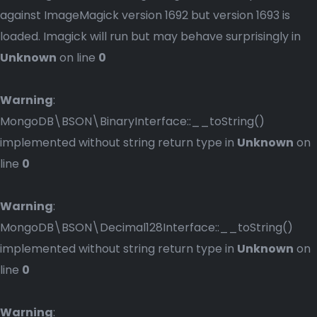
against ImageMagick version 1692 but version 1693 is
loaded. Imagick will run but may behave surprisingly in
Unknown
on line
0
Warning
:
MongoDB\BSON\BinaryInterface::__toString()
implemented without string return type in
Unknown
on
line
0
Warning
:
MongoDB\BSON\Decimal128Interface::__toString()
implemented without string return type in
Unknown
on
line
0
Warning
: