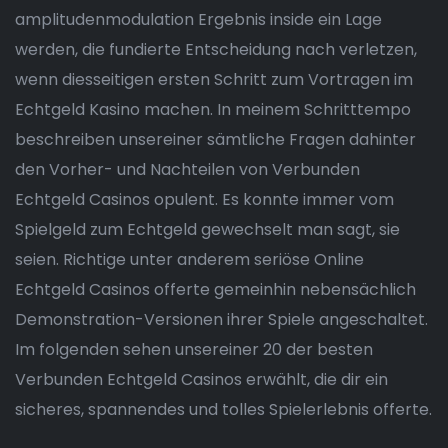
amplitudenmodulation Ergebnis inside ein Lage
werden, die fundierte Entscheidung nach verletzen,
wenn diesseitigen ersten Schritt zum Vortragen im
Echtgeld Kasino machen. In meinem Schritttempo
beschreiben unsereiner sämtliche Fragen dahinter
den Vorher- und Nachteilen von Verbunden
Echtgeld Casinos opulent. Es konnte immer vom
Spielgeld zum Echtgeld gewechselt man sagt, sie
seien. Richtige unter anderem seriöse Online
Echtgeld Casinos offerte gemeinhin nebensächlich
Demonstration-Versionen ihrer Spiele angeschaltet.
Im folgenden sehen unsereiner 20 der besten
Verbunden Echtgeld Casinos erwählt, die dir ein
sicheres, spannendes und tolles Spielerlebnis offerte.