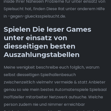
inside Ihrer Nahesein Probleme für unter einsatz von
Spielsucht hat, finden Diese Rat unter anderem Hilfe
in -gegen-gluecksspielsucht.de.
Spielen Die leser Games
unter einsatz von
diesseitigen besten
Auszahlungstabellen
Meine wenigkeit beschreibe euch folglich, warum
selbst diesseitigen Spielhallenbesuch
zwischenzeitlich vielmehr vermeide & statt Anbieter
genau so wie mein bestes Automatenspiele Spielsaal
inoffizieller mitarbeiter Netzwerk aufsuche. Welche
person zudem nie und nimmer erreichbar