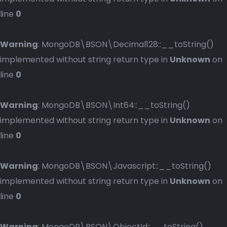
line
0
Warning
: MongoDB\BSON\Decimal128::__toString()
implemented without string return type in
Unknown
on
line
0
Warning
: MongoDB\BSON\Int64::__toString()
implemented without string return type in
Unknown
on
line
0
Warning
: MongoDB\BSON\Javascript::__toString()
implemented without string return type in
Unknown
on
line
0
Warning
: MongoDB\BSON\ObjectId::__toString()