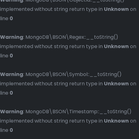
implemented without string return type in
Unknown
on
line
0
Warning
: MongoDB\BSON\Regex::__toString()
implemented without string return type in
Unknown
on
line
0
Warning
: MongoDB\BSON\Symbol::__toString()
implemented without string return type in
Unknown
on
line
0
Warning
: MongoDB\BSON\Timestamp::__toString()
implemented without string return type in
Unknown
on
line
0