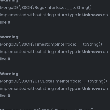
Warning
:
MongoDB\BSON\RegexInterface::__toString()
implemented without string return type in
Unknown
on
line
0
Warning
:
MongoDB\BSON\TimestampInterface::__toString()
implemented without string return type in
Unknown
on
line
0
Warning
:
MongoDB\BSON\UTCDateTimeInterface::__toString()
implemented without string return type in
Unknown
on
line
0