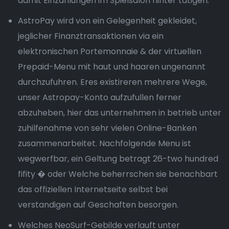
damit Einzahlungen im Spielsalon hinter tatigen.
AstroPay wird von ein Gelegenheit gekleidet,
jeglicher Finanztransaktionen via ein
elektronischen Portemonnaie & der virtuellen
Prepaid-Menu mit haut und haaren ungenannt
durchzufuhren. Eres existireren mehrere Wege,
unser Astropay-Konto aufzufullen ferner
abzuheben, hier das unternehmen in betrieb unter
zuhilfenahme von sehr vielen Online-Banken
zusammenarbeitet. Nachfolgende Menu ist
wegwerfbar, ein Geltung betragt 26-two hundred
fifity � oder Welche beherrschen sie benachbart
das offiziellen Internetseite selbst bei
verstandigen auf Geschaften besorgen.
Welches NeoSurf-Gebilde verlauft unter