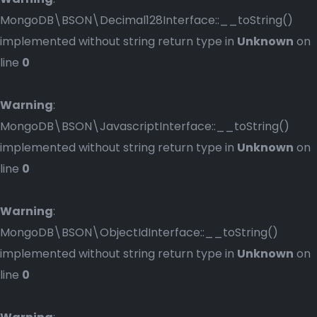
MongoDB\BSON\Decimal128Interface::__toString()
implemented without string return type in
Unknown
on
line
0
Warning
:
MongoDB\BSON\JavascriptInterface::__toString()
implemented without string return type in
Unknown
on
line
0
Warning
:
MongoDB\BSON\ObjectIdInterface::__toString()
implemented without string return type in
Unknown
on
line
0