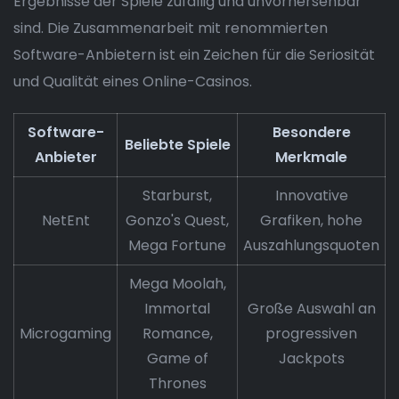
Ergebnisse der Spiele zufällig und unvorhersehbar
sind. Die Zusammenarbeit mit renommierten
Software-Anbietern ist ein Zeichen für die Seriosität
und Qualität eines Online-Casinos.
Software-
Besondere
Beliebte Spiele
Anbieter
Merkmale
Starburst,
Innovative
NetEnt
Gonzo's Quest,
Grafiken, hohe
Mega Fortune
Auszahlungsquoten
Mega Moolah,
Immortal
Große Auswahl an
Microgaming
Romance,
progressiven
Game of
Jackpots
Thrones