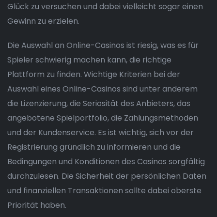
Glück zu versuchen und dabei vielleicht sogar einen
Gewinn zu erzielen.
Die Auswahl an Online-Casinos ist riesig, was es für
Spieler schwierig machen kann, die richtige
Plattform zu finden. Wichtige Kriterien bei der
Auswahl eines Online-Casinos sind unter anderem
die Lizenzierung, die Seriosität des Anbieters, das
angebotene Spielportfolio, die Zahlungsmethoden
und der Kundenservice. Es ist wichtig, sich vor der
Registrierung gründlich zu informieren und die
Bedingungen und Konditionen des Casinos sorgfältig
durchzulesen. Die Sicherheit der persönlichen Daten
und finanziellen Transaktionen sollte dabei oberste
Priorität haben.