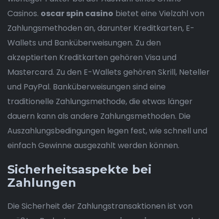
Casinos.
oscar spin casino
bietet eine Vielzahl von
Zahlungsmethoden an, darunter Kreditkarten, E-
Wallets und Banküberweisungen. Zu den
akzeptierten Kreditkarten gehören Visa und
Mastercard. Zu den E-Wallets gehören Skrill, Neteller
und PayPal. Banküberweisungen sind eine
traditionelle Zahlungsmethode, die etwas länger
dauern kann als andere Zahlungsmethoden. Die
Auszahlungsbedingungen legen fest, wie schnell und
einfach Gewinne ausgezahlt werden können.
Sicherheitsaspekte bei
Zahlungen
Die Sicherheit der Zahlungstransaktionen ist von