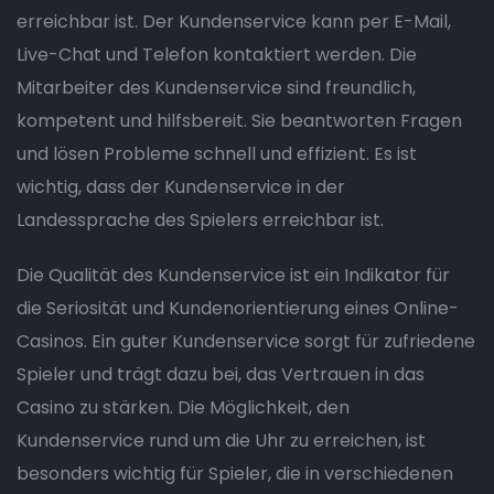
erreichbar ist. Der Kundenservice kann per E-Mail,
Live-Chat und Telefon kontaktiert werden. Die
Mitarbeiter des Kundenservice sind freundlich,
kompetent und hilfsbereit. Sie beantworten Fragen
und lösen Probleme schnell und effizient. Es ist
wichtig, dass der Kundenservice in der
Landessprache des Spielers erreichbar ist.
Die Qualität des Kundenservice ist ein Indikator für
die Seriosität und Kundenorientierung eines Online-
Casinos. Ein guter Kundenservice sorgt für zufriedene
Spieler und trägt dazu bei, das Vertrauen in das
Casino zu stärken. Die Möglichkeit, den
Kundenservice rund um die Uhr zu erreichen, ist
besonders wichtig für Spieler, die in verschiedenen