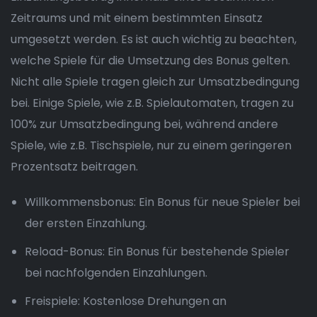
Zeitraums und mit einem bestimmten Einsatz
umgesetzt werden. Es ist auch wichtig zu beachten,
welche Spiele für die Umsetzung des Bonus gelten.
Nicht alle Spiele tragen gleich zur Umsatzbedingung
bei. Einige Spiele, wie z.B. Spielautomaten, tragen zu
100% zur Umsatzbedingung bei, während andere
Spiele, wie z.B. Tischspiele, nur zu einem geringeren
Prozentsatz beitragen.
Willkommensbonus: Ein Bonus für neue Spieler bei
der ersten Einzahlung.
Reload-Bonus: Ein Bonus für bestehende Spieler
bei nachfolgenden Einzahlungen.
Freispiele: Kostenlose Drehungen an