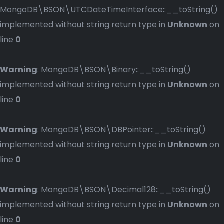
MongoDB\BSON\UTCDateTimeInterface::__toString()
implemented without string return type in
Unknown
on
line
0
Warning
: MongoDB\BSON\Binary::__toString()
implemented without string return type in
Unknown
on
line
0
Warning
: MongoDB\BSON\DBPointer::__toString()
implemented without string return type in
Unknown
on
line
0
Warning
: MongoDB\BSON\Decimal128::__toString()
implemented without string return type in
Unknown
on
line
0