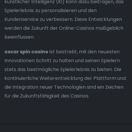
künstlicher Intelligenz (KI) kann dazu beitragen, das
Spielerlebnis zu personalisieren und den
Kundenservice zu verbessern. Diese Entwicklungen
werden die Zukunft der Online-Casinos maßgeblich
beeinflussen.
oscar spin casino
ist bestrebt, mit den neuesten
Innovationen Schritt zu halten und seinen Spielern
stets das bestmögliche Spielerlebnis zu bieten. Die
kontinuierliche Weiterentwicklung der Plattform und
die Integration neuer Technologien sind ein Zeichen
für die Zukunftsfähigkeit des Casinos.