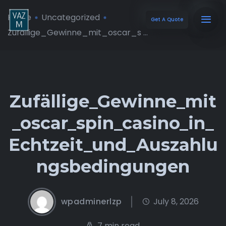
Home
Uncategorized
Get A Quote
Zufällige_Gewinne_mit_oscar_s ...
Zufällige_Gewinne_mit
_oscar_spin_casino_in_
Echtzeit_und_Auszahlu
ngsbedingungen
wpadminerlzp
July 8, 2026
7 min read