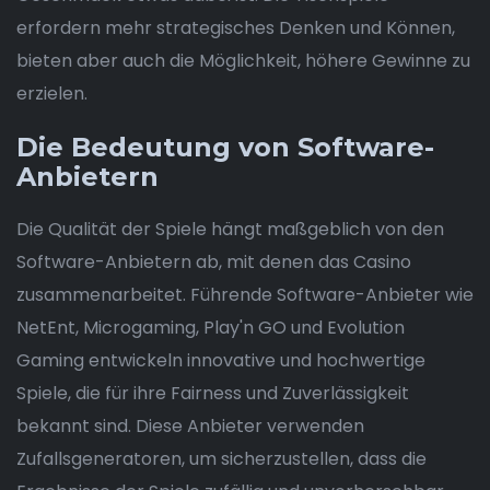
erfordern mehr strategisches Denken und Können,
bieten aber auch die Möglichkeit, höhere Gewinne zu
erzielen.
Die Bedeutung von Software-
Anbietern
Die Qualität der Spiele hängt maßgeblich von den
Software-Anbietern ab, mit denen das Casino
zusammenarbeitet. Führende Software-Anbieter wie
NetEnt, Microgaming, Play'n GO und Evolution
Gaming entwickeln innovative und hochwertige
Spiele, die für ihre Fairness und Zuverlässigkeit
bekannt sind. Diese Anbieter verwenden
Zufallsgeneratoren, um sicherzustellen, dass die