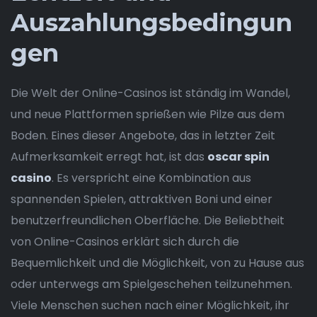
Auszahlungsbedingun
gen
Die Welt der Online-Casinos ist ständig im Wandel,
und neue Plattformen sprießen wie Pilze aus dem
Boden. Eines dieser Angebote, das in letzter Zeit
Aufmerksamkeit erregt hat, ist das
oscar spin
casino
. Es verspricht eine Kombination aus
spannenden Spielen, attraktiven Boni und einer
benutzerfreundlichen Oberfläche. Die Beliebtheit
von Online-Casinos erklärt sich durch die
Bequemlichkeit und die Möglichkeit, von zu Hause aus
oder unterwegs am Spielgeschehen teilzunehmen.
Viele Menschen suchen nach einer Möglichkeit, ihr