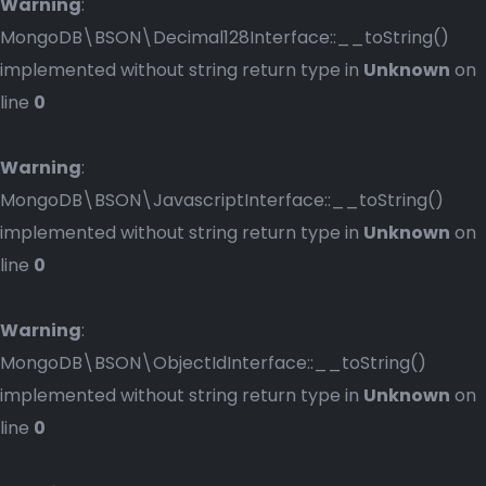
Warning
:
MongoDB\BSON\Decimal128Interface::__toString()
implemented without string return type in
Unknown
on
line
0
Warning
:
MongoDB\BSON\JavascriptInterface::__toString()
implemented without string return type in
Unknown
on
line
0
Warning
:
MongoDB\BSON\ObjectIdInterface::__toString()
implemented without string return type in
Unknown
on
line
0