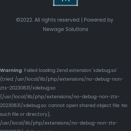
©2022. All rights reserved | Powered by
Newage Solutions
Warning
: Failed loading Zend extension 'xdebug.so'
(tried: /usr/local/lib/php/extensions/no-debug-non-
zts-20230831/xdebug.so
(/usr/local/lib/php/extensions/no-debug-non-zts-
20230831/xdebug.so: cannot open shared object file: No
such file or directory),
/usr/local/lib/php/extensions/no-debug-non-zts-