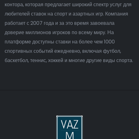
контора, которая предлагает широкий спектр услуг для
любителей ставок на спорт и азартных игр. Компания
работает с 2007 года и за это время завоевала
доверие миллионов игроков по всему миру. На
платформе доступны ставки на более чем 1000
спортивных событий ежедневно, включая футбол,
баскетбол, теннис, хоккей и многие другие виды спорта.