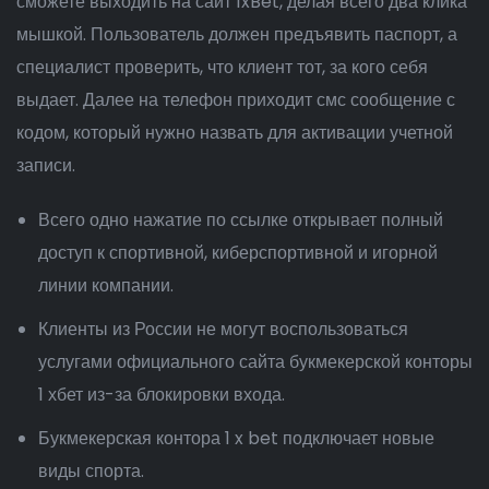
сможете выходить на сайт 1xBet, делая всего два клика
мышкой. Пользователь должен предъявить паспорт, а
специалист проверить, что клиент тот, за кого себя
выдает. Далее на телефон приходит смс сообщение с
кодом, который нужно назвать для активации учетной
записи.
Всего одно нажатие по ссылке открывает полный
доступ к спортивной, киберспортивной и игорной
линии компании.
Клиенты из России не могут воспользоваться
услугами официального сайта букмекерской конторы
1 хбет из-за блокировки входа.
Букмекерская контора 1 x bet подключает новые
виды спорта.