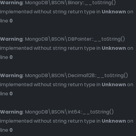
Warning
: MongoDB\BSON\Binary::__toString()
implemented without string return type in
Unknown
on
line
0
Warning
: MongoDB\BSON\DBPointer::__toString()
implemented without string return type in
Unknown
on
line
0
Warning
: MongoDB\BSON\Decimal128::__toString()
implemented without string return type in
Unknown
on
line
0
Warning
: MongoDB\BSON\Int64::__toString()
implemented without string return type in
Unknown
on
line
0