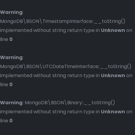
Warning
:
MongoDB\BSON\TimestampInterface::__toString()
implemented without string return type in
Unknown
on
line
0
Warning
:
MongoDB\BSON\UTCDateTimeInterface::__toString()
implemented without string return type in
Unknown
on
line
0
Warning
: MongoDB\BSON\Binary::__toString()
implemented without string return type in
Unknown
on
line
0