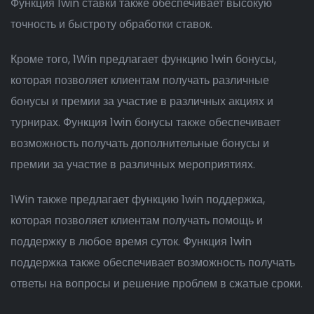
Функция 1win ставки также обеспечивает высокую
точность и быстроту обработки ставок.
Кроме того, 1Win предлагает функцию 1win бонусы,
которая позволяет клиентам получать различные
бонусы и премии за участие в различных акциях и
турнирах. Функция 1win бонусы также обеспечивает
возможность получать дополнительные бонусы и
премии за участие в различных мероприятиях.
1Win также предлагает функцию 1win поддержка,
которая позволяет клиентам получать помощь и
поддержку в любое время суток. Функция 1win
поддержка также обеспечивает возможность получать
ответы на вопросы и решение проблем в сжатые сроки.