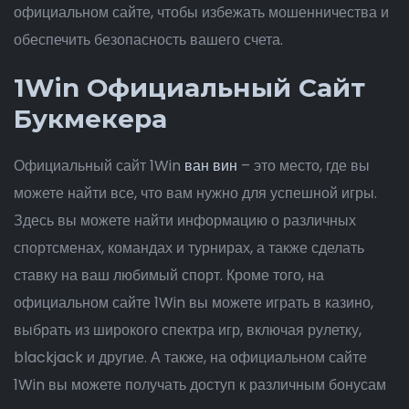
официальном сайте, чтобы избежать мошенничества и
обеспечить безопасность вашего счета.
1Win Официальный Сайт
Букмекера
Официальный сайт 1Win
ван вин
– это место, где вы
можете найти все, что вам нужно для успешной игры.
Здесь вы можете найти информацию о различных
спортсменах, командах и турнирах, а также сделать
ставку на ваш любимый спорт. Кроме того, на
официальном сайте 1Win вы можете играть в казино,
выбрать из широкого спектра игр, включая рулетку,
blackjack и другие. А также, на официальном сайте
1Win вы можете получать доступ к различным бонусам