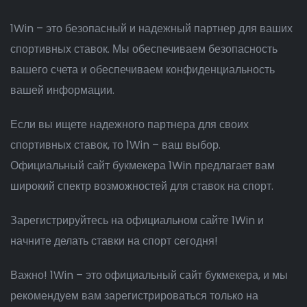
1Win – это безопасный и надежный партнер для ваших
спортивных ставок. Мы обеспечиваем безопасность
вашего счета и обеспечиваем конфиденциальность
вашей информации.
Если вы ищете надежного партнера для своих
спортивных ставок, то 1Win – ваш выбор.
Официальный сайт букмекера 1Win предлагает вам
широкий спектр возможностей для ставок на спорт.
Зарегистрируйтесь на официальном сайте 1Win и
начните делать ставки на спорт сегодня!
Важно! 1Win – это официальный сайт букмекера, и мы
рекомендуем вам зарегистрироваться только на