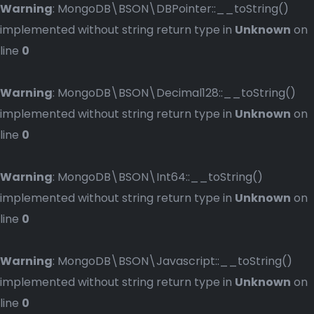
Warning
: MongoDB\BSON\DBPointer::__toString()
implemented without string return type in
Unknown
on
line
0
Warning
: MongoDB\BSON\Decimal128::__toString()
implemented without string return type in
Unknown
on
line
0
Warning
: MongoDB\BSON\Int64::__toString()
implemented without string return type in
Unknown
on
line
0
Warning
: MongoDB\BSON\Javascript::__toString()
implemented without string return type in
Unknown
on
line
0