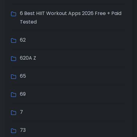
6 Best HIIT Workout Apps 2026 Free + Paid
Tested
62
620A Z
65
69
7
73