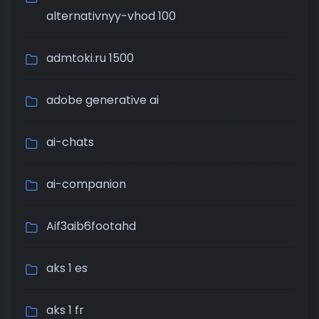
alternativnyy-vhod 100
admtoki.ru 1500
adobe generative ai
ai-chats
ai-companion
Aif3aib6footahd
aks 1 es
aks 1 fr