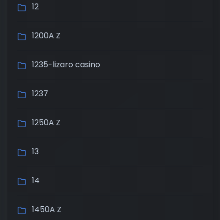
12
1200A Z
1235-lizaro casino
1237
1250A Z
13
14
1450A Z