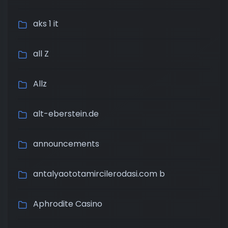
aks 1 it
all Z
Allz
alt-eberstein.de
announcements
antalyaototamircilerodasi.com b
Aphrodite Casino