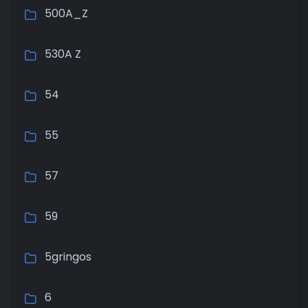
500A_Z
530A Z
54
55
57
59
5gringos
6