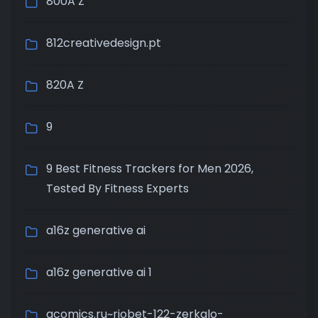
800A Z
812creativedesign.pt
820A Z
9
9 Best Fitness Trackers for Men 2026,
Tested By Fitness Experts
a16z generative ai
a16z generative ai 1
acomics.ru~riobet-122-zerkalo-