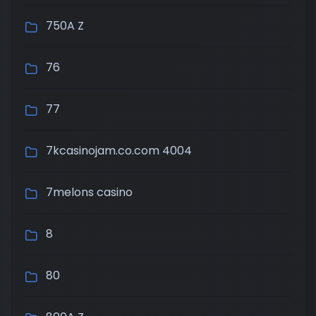
750A Z
76
77
7kcasinojam.co.com 4004
7melons casino
8
80