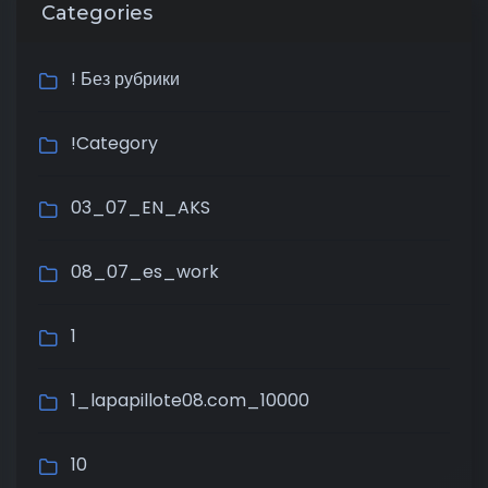
Categories
! Без рубрики
!Category
03_07_EN_AKS
08_07_es_work
1
1_lapapillote08.com_10000
10