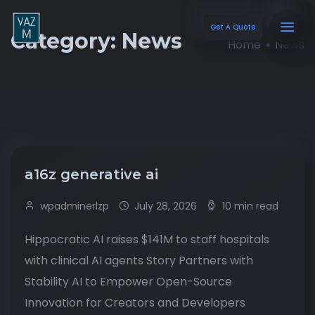
Get A Quote
Category:
News
Home
News
a16z generative ai
wpadminerlzp
July 28, 2026
10 min read
Hippocratic AI raises $141M to staff hospitals
with clinical AI agents Story Partners with
Stability AI to Empower Open-Source
Innovation for Creators and Developers