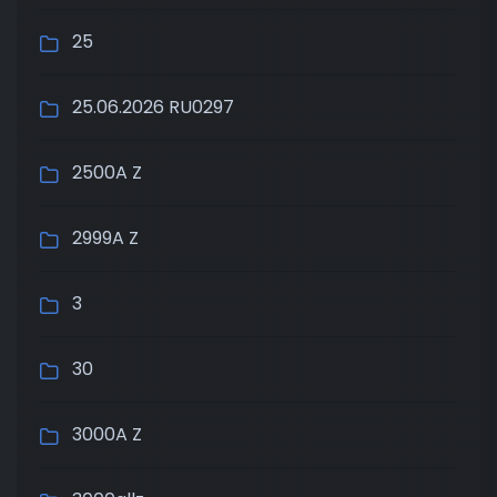
25
25.06.2026 RU0297
2500A Z
2999A Z
3
30
3000A Z