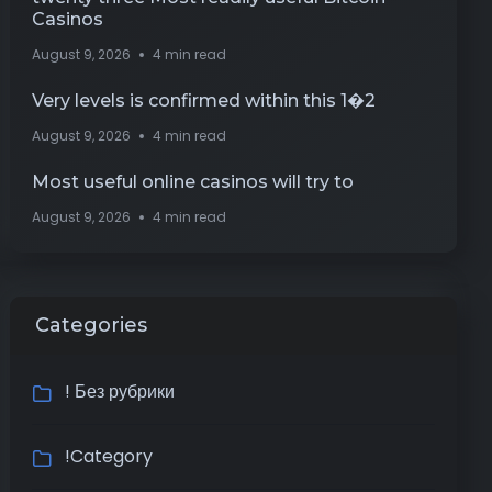
Casinos
August 9, 2026
4 min read
Very levels is confirmed within this 1�2
August 9, 2026
4 min read
Most useful online casinos will try to
August 9, 2026
4 min read
Categories
! Без рубрики
!Category