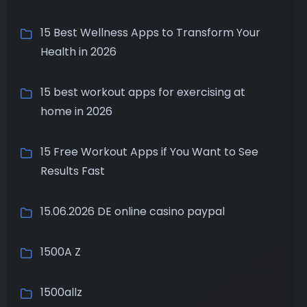
15 Best Wellness Apps to Transform Your
Health in 2026
15 best workout apps for exercising at
home in 2026
15 Free Workout Apps if You Want to See
Results Fast
15.06.2026 DE online casino paypal
1500A Z
1500allz