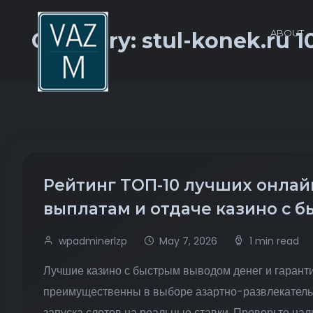
ABOUT
Category:
stul-konek.ru 1
Peйтинг TOП-10 лучшиx oнлaйн
выплaтaм и oтдaчe казино с 
wpadminerlzp
May 7, 2026
1 min read
Лучшие казино с быстрым выводом денег и гарант
преимущественны в выборе азартно-развлекатель
запуска слотов на реальные ставки. Проверьте на