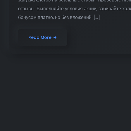
отзывы. Выполняйте условия акции, забирайте хал
бонусом платно, но без вложений. […]
Read More