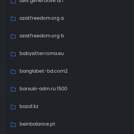
aws generative ai 1
azatfreedom.org a
azatfreedom.org b
babysitterroma.eu
banglabet-bd.com2
barsuki-adm.ru 1500
baza1.kz
beinbalance.pt