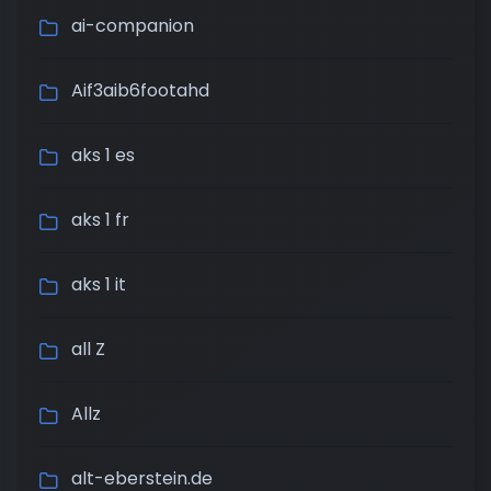
ai-companion
Aif3aib6footahd
aks 1 es
aks 1 fr
aks 1 it
all Z
Allz
alt-eberstein.de