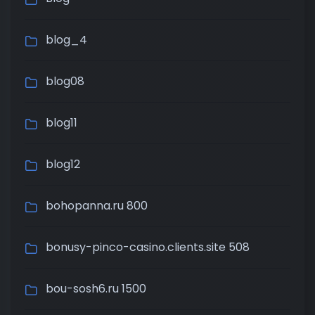
blog_4
blog08
blog11
blog12
bohopanna.ru 800
bonusy-pinco-casino.clients.site 508
bou-sosh6.ru 1500