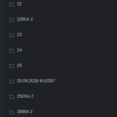
22
2290A Z
23
24
25
25.06.2026 RU0297
2500A Z
2999A Z