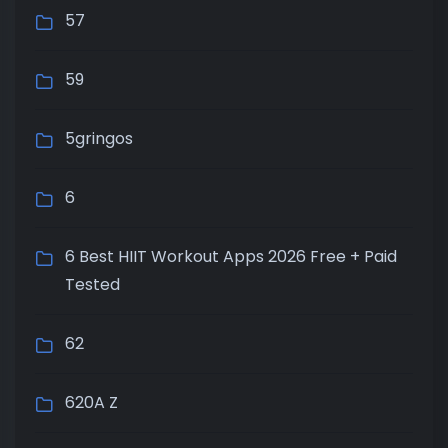
57
59
5gringos
6
6 Best HIIT Workout Apps 2026 Free + Paid
Tested
62
620A Z