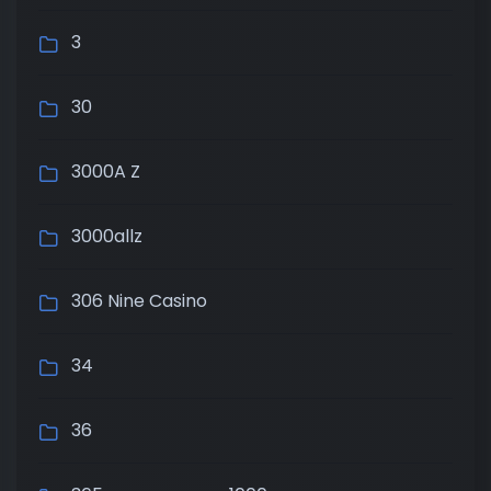
3
30
3000A Z
3000allz
306 Nine Casino
34
36