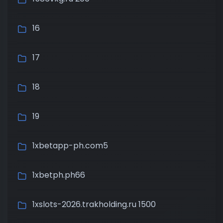
16
17
18
19
1xbetapp-ph.com5
1xbetph.ph66
1xslots-2026.trakholding.ru 1500