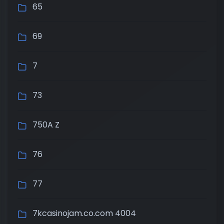
65
69
7
73
750A Z
76
77
7kcasinojam.co.com 4004