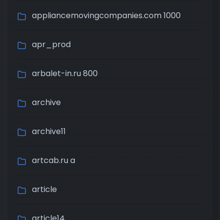
appliancemovingcompanies.com 1000
apr_prod
arbalet-in.ru 800
archive
archive11
artcab.ru a
article
article14