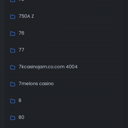
750A Z
76
77
7kcasinojam.co.com 4004
7melons casino
8
80