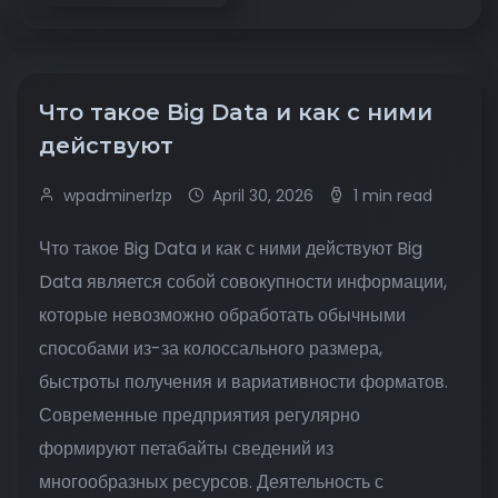
Что такое Big Data и как с ними
действуют
wpadminerlzp
April 30, 2026
1 min read
Что такое Big Data и как с ними действуют Big
Data является собой совокупности информации,
которые невозможно обработать обычными
способами из-за колоссального размера,
быстроты получения и вариативности форматов.
Современные предприятия регулярно
формируют петабайты сведений из
многообразных ресурсов. Деятельность с