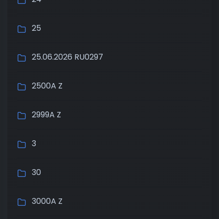
25
25.06.2026 RU0297
2500A Z
2999A Z
3
30
3000A Z