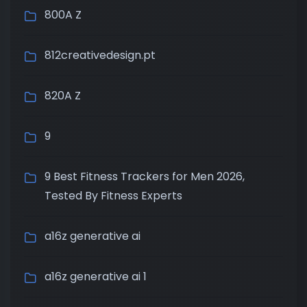
800A Z
812creativedesign.pt
820A Z
9
9 Best Fitness Trackers for Men 2026,
Tested By Fitness Experts
a16z generative ai
a16z generative ai 1