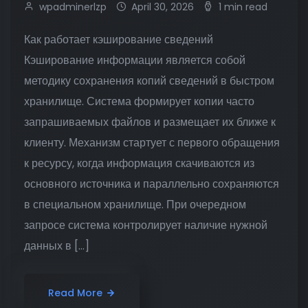
wpadminerlzp
April 30, 2026
1 min read
Как работает кэширование сведений
Кэширование информации является собой
методику сохранения копий сведений в быстром
хранилище. Система формирует копии часто
запрашиваемых файлов и размещает их ближе к
клиенту. Механизм стартует с первого обращения
к ресурсу, когда информация скачиваются из
основного источника и параллельно сохраняются
в специальном хранилище. При очередном
запросе система контролирует наличие нужной
данных в […]
Read More