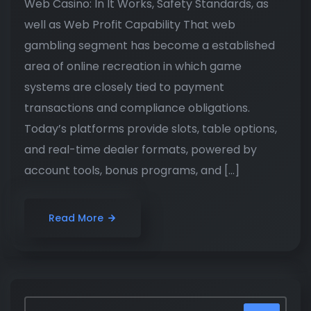
Web Casino: In It Works, Safety Standards, as
well as Web Profit Capability That web
gambling segment has become a established
area of online recreation in which game
systems are closely tied to payment
transactions and compliance obligations.
Today’s platforms provide slots, table options,
and real-time dealer formats, powered by
account tools, bonus programs, and […]
Read More