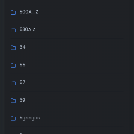
500A_Z
530A Z
54
55
57
59
5gringos