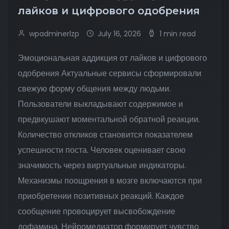
лайков и цифрового одобрения
wpadminerlzp
July 16, 2026
1 min read
Эмоциональная аддикция от лайков и цифрового
одобрения Актуальные сервисы сформировали
свежую форму общения между людьми.
Пользователи выкладывают содержимое и
предвкушают моментальной обратной реакции.
Количество откликов становится показателем
успешности поста. Человек оценивает свою
значимость через виртуальные индикаторы.
Механизмы поощрения в мозге включаются при
приобретении позитивных реакций. Каждое
сообщение провоцирует высвобождение
дофамина. Нейромедиатор формирует чувство