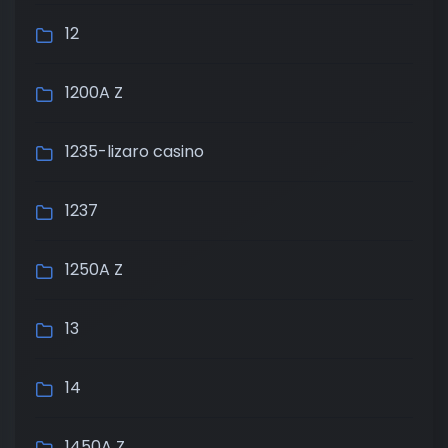
12
1200A Z
1235-lizaro casino
1237
1250A Z
13
14
1450A Z