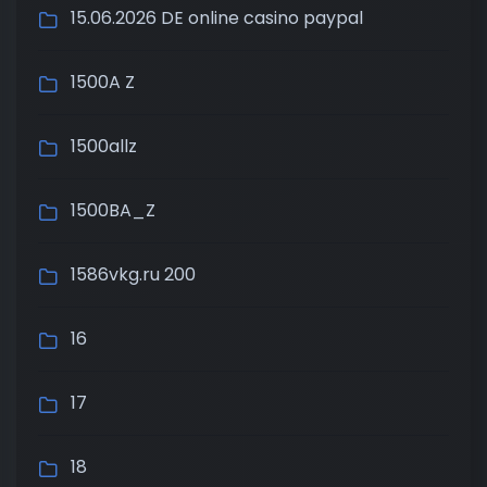
15.06.2026 DE online casino paypal
1500A Z
1500allz
1500BA_Z
1586vkg.ru 200
16
17
18