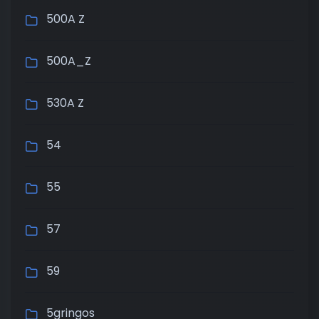
500A Z
500A_Z
530A Z
54
55
57
59
5gringos