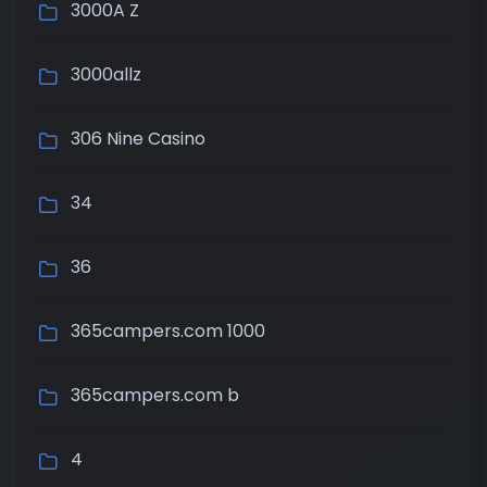
3000A Z
3000allz
306 Nine Casino
34
36
365campers.com 1000
365campers.com b
4