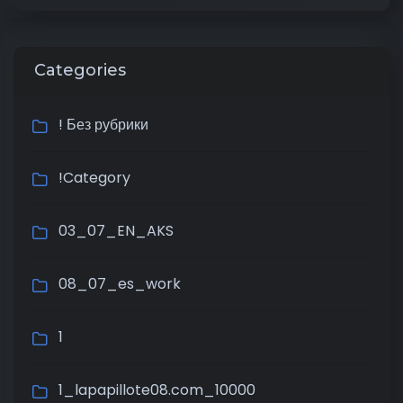
Categories
! Без рубрики
!Category
03_07_EN_AKS
08_07_es_work
1
1_lapapillote08.com_10000