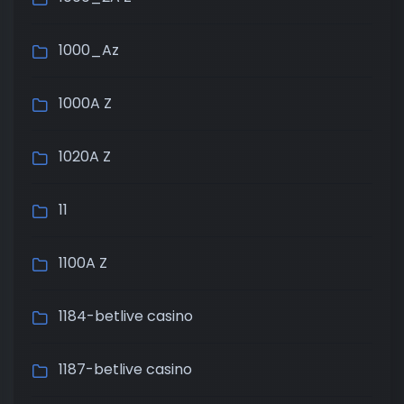
1000_Az
1000A Z
1020A Z
11
1100A Z
1184-betlive casino
1187-betlive casino