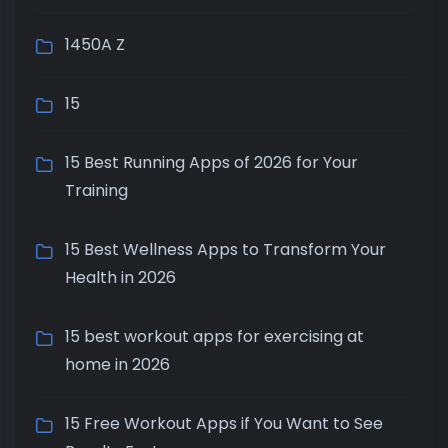
1450A Z
15
15 Best Running Apps of 2026 for Your
Training
15 Best Wellness Apps to Transform Your
Health in 2026
15 best workout apps for exercising at
home in 2026
15 Free Workout Apps if You Want to See