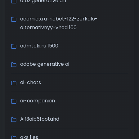
a16z generative ai 1
acomics.ru~riobet-122-zerkalo-
alternativnyy-vhod 100
admtoki.ru 1500
adobe generative ai
ai-chats
ai-companion
Aif3aib6footahd
aks 1 es