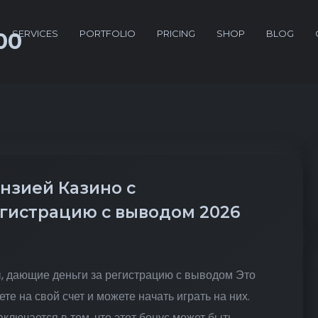
SERVICES
PORTFOLIO
PRICING
SHOP
BLOG
00
нзией Казино с
егистрацию с выводом 2026
, дающие деньги за регистрацию с выводом Это
е на свой счет и можете начать играть на них.
ключается в том, что этот бонус может быть