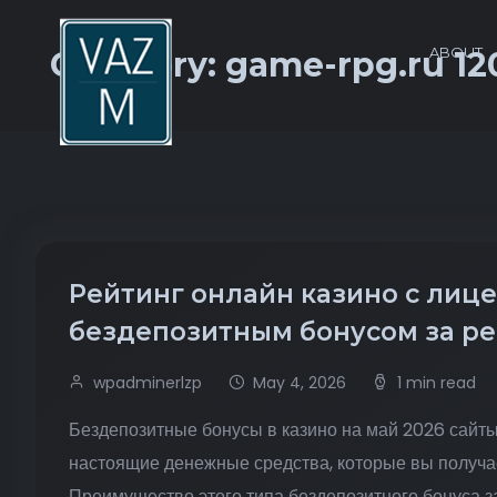
ABOUT
Category:
game-rpg.ru 12
Рейтинг онлайн казино с лице
бездепозитным бонусом за р
wpadminerlzp
May 4, 2026
1 min read
Бездепозитные бонусы в казино на май 2026 сайты
настоящие денежные средства, которые вы получает
Преимущество этого типа бездепозитного бонуса за