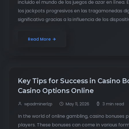
incluido el mundo de los juegos de azar en línea.
los jackpots progresivos en las tragamonedas d
significativo gracias a la influencia de los disposit
Read More
Key Tips for Success in Casino 
Casino Options Online
wpadminerlzp
May 11, 2026
3 min read
In the world of online gambling, casino bonuses pl
players. These bonuses can come in various for