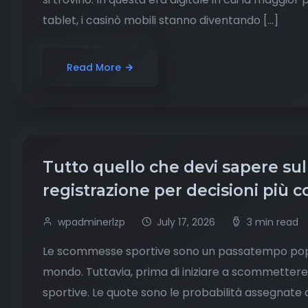
tablet, i casinò mobili stanno diventando […]
Read More
Tutto quello che devi sapere sul
registrazione per decisioni più 
wpadminerlzp
July 17, 2026
3 min read
Le scommesse sportive sono un passatempo popola
mondo. Tuttavia, prima di iniziare a scommetter
sportive. Le quote sono le probabilità assegnate