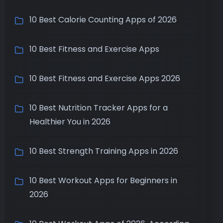
10 Best Calorie Counting Apps of 2026
10 Best Fitness and Exercise Apps
10 Best Fitness and Exercise Apps 2026
10 Best Nutrition Tracker Apps for a
Healthier You in 2026
10 Best Strength Training Apps in 2026
10 Best Workout Apps for Beginners in
2026