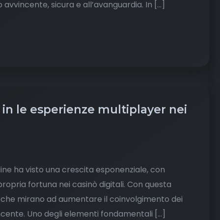
 avvincente, sicura e all’avanguardia. In […]
in le esperienze multiplayer nei
online ha visto una crescita esponenziale, con
ropria fortuna nei casinò digitali. Con questa
 che mirano ad aumentare il coinvolgimento dei
incente. Uno degli elementi fondamentali […]