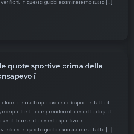
 verifichi. In questa guida, esamineremo tutto […]
le quote sportive prima della
consapevoli
re per molti appassionati di sport in tutto il
e, è importante comprendere il concetto di quote
 a un determinato evento sportivo e
 verifichi. In questa guida, esamineremo tutto […]