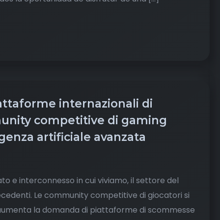
taforme internazionali di
unity competitive di gaming
igenza artificiale avanzata
e interconnesso in cui viviamo, il settore del
cedenti. Le community competitive di giocatori si
e aumenta la domanda di piattaforme di scommesse