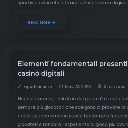
sportive online che offrano un’esperienza di gioco
Read More
Elementi fondamentali presenti 
casinò digitali
wpadminerlzp
May 22, 2026
3 min read
Negli ultimi anni, l’industria del gioco d’azzardo 
sempre più giocatori che scelgono di provare la p
crescita, sono emerse nuove tendenze e funzioni
giocatori e rendere l’esperienza di gioco più avv