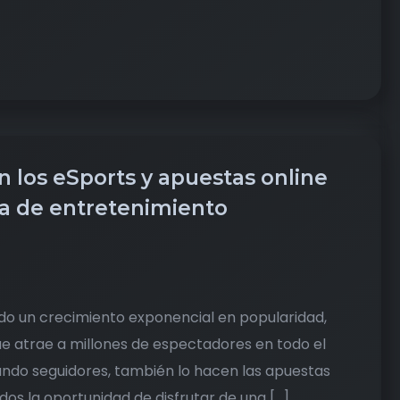
 los eSports y apuestas online
ia de entretenimiento
ado un crecimiento exponencial en popularidad,
que atrae a millones de espectadores en todo el
ndo seguidores, también lo hacen las apuestas
dos la oportunidad de disfrutar de una […]