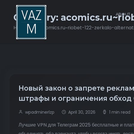
ABOUT
Category:
acomics.ru~riob
Home
acomics.ru~riobet-122-zerkalo-alternat
Новый закон о запрете реклам
штрафы и ограничения обход 
wpadminerlzp
April 30, 2026
1 min read
Лучшие VPN для Телеграм 2025 бесплатные и плат
объединять оба варианта, чтобы всегда иметь дос