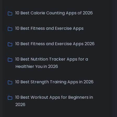
10 Best Calorie Counting Apps of 2026
10 Best Fitness and Exercise Apps
10 Best Fitness and Exercise Apps 2026
10 Best Nutrition Tracker Apps for a
Healthier You in 2026
10 Best Strength Training Apps in 2026
10 Best Workout Apps for Beginners in
2026