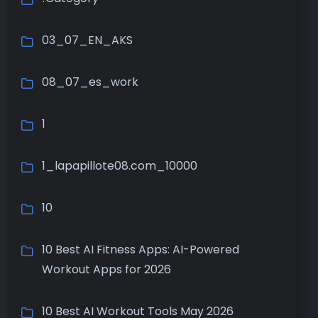
03_07_EN_AKS
08_07_es_work
1
1_lapapillote08.com_10000
10
10 Best AI Fitness Apps: AI-Powered
Workout Apps for 2026
10 Best AI Workout Tools May 2026