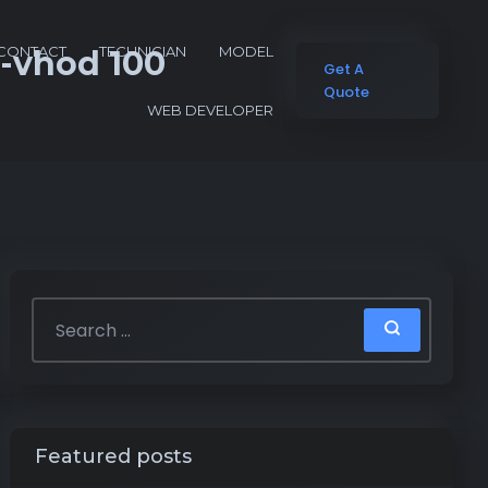
CONTACT
TECHNICIAN
MODEL
y-vhod 100
Get A
Quote
WEB DEVELOPER
Featured posts