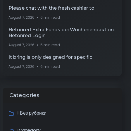
Please chat with the fresh cashier to
August 7, 2026
6 min read
Betonred Extra Funds bei Wochenendaktion:
Betonred Login
August 7, 2026
5 min read
It bring is only designed for specific
August 7, 2026
6 min read
Categories
! Без рубрики
!Category