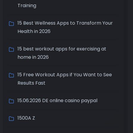
Training
15 Best Wellness Apps to Transform Your
Health in 2026
15 best workout apps for exercising at
home in 2026
15 Free Workout Apps if You Want to See
Results Fast
15.06.2026 DE online casino paypal
1500A Z