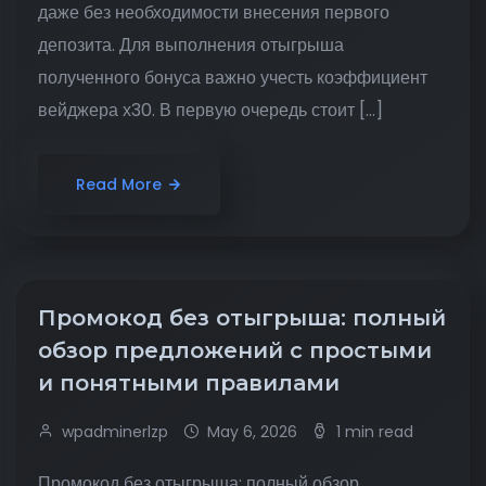
даже без необходимости внесения первого
депозита. Для выполнения отыгрыша
полученного бонуса важно учесть коэффициент
вейджера х30. В первую очередь стоит […]
Read More
Промокод без отыгрыша: полный
обзор предложений с простыми
и понятными правилами
wpadminerlzp
May 6, 2026
1 min read
Промокод без отыгрыша: полный обзор