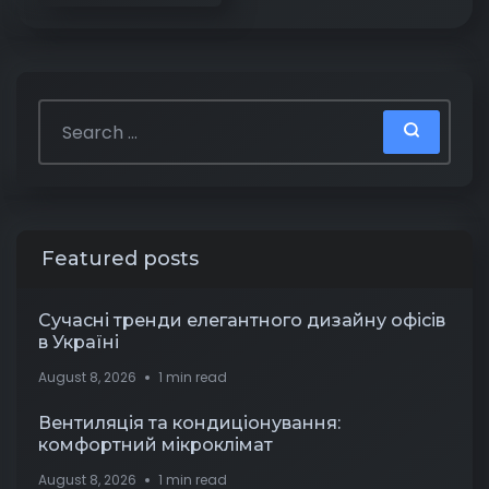
Featured posts
Сучасні тренди елегантного дизайну офісів
в Україні
August 8, 2026
1 min read
Вентиляція та кондиціонування:
комфортний мікроклімат
August 8, 2026
1 min read