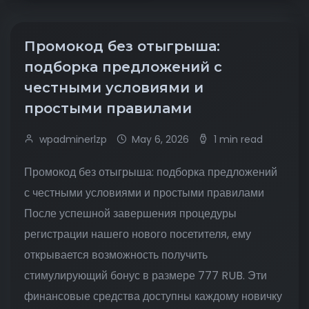
Промокод без отыгрыша:
подборка предложений с
честными условиями и
простыми правилами
wpadminerlzp
May 6, 2026
1 min read
Промокод без отыгрыша: подборка предложений
с честными условиями и простыми правилами
После успешной завершения процедуры
регистрации нашего нового посетителя, ему
открывается возможность получить
стимулирующий бонус в размере 777 RUB. Эти
финансовые средства доступны каждому новичку