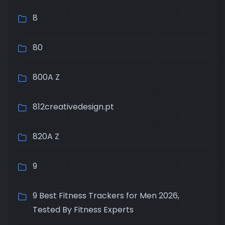
8
80
800A Z
812creativedesign.pt
820A Z
9
9 Best Fitness Trackers for Men 2026,
Tested By Fitness Experts