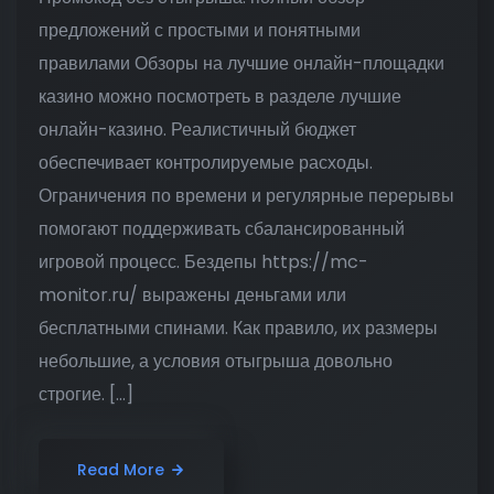
предложений с простыми и понятными
правилами Обзоры на лучшие онлайн-площадки
казино можно посмотреть в разделе лучшие
онлайн-казино. Реалистичный бюджет
обеспечивает контролируемые расходы.
Ограничения по времени и регулярные перерывы
помогают поддерживать сбалансированный
игровой процесс. Бездепы https://mc-
monitor.ru/ выражены деньгами или
бесплатными спинами. Как правило, их размеры
небольшие, а условия отыгрыша довольно
строгие. […]
Read More