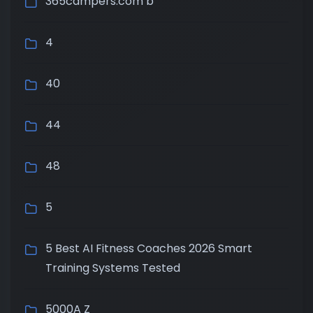
365campers.com b
4
40
44
48
5
5 Best AI Fitness Coaches 2026 Smart
Training Systems Tested
5000A Z