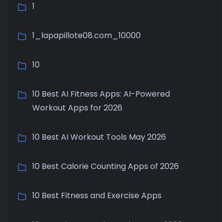
1
1_lapapillote08.com_10000
10
10 Best AI Fitness Apps: AI-Powered
Workout Apps for 2026
10 Best AI Workout Tools May 2026
10 Best Calorie Counting Apps of 2026
10 Best Fitness and Exercise Apps