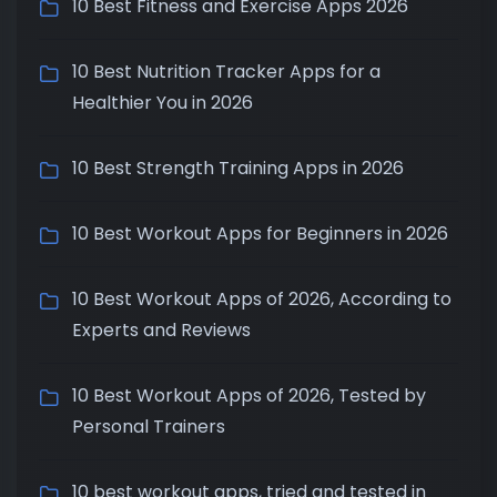
10 Best Fitness and Exercise Apps 2026
10 Best Nutrition Tracker Apps for a
Healthier You in 2026
10 Best Strength Training Apps in 2026
10 Best Workout Apps for Beginners in 2026
10 Best Workout Apps of 2026, According to
Experts and Reviews
10 Best Workout Apps of 2026, Tested by
Personal Trainers
10 best workout apps, tried and tested in