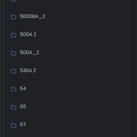
5000BA_Z
500A Z
500A_Z
530A Z
54
55
57