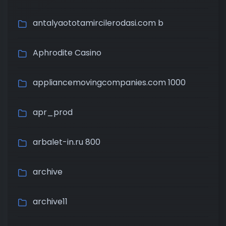
antalyaototamircilerodasi.com b
Aphrodite Casino
appliancemovingcompanies.com 1000
apr_prod
arbalet-in.ru 800
archive
archive11