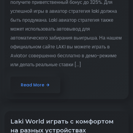
получите приветственный бонус до 325%. Для
успешной игры в авиатор стратегия laki должна
быть продумана. Laki авиатор стратегия также
может использовать автовывод для
автоматического забирания выигрыша. На нашем
официальном сайте LAKI вы можете играть в
Aviator совершенно бесплатно в демо-режиме
или делать реальные ставки […]
Read More
Laki World играть с комфортом
на разных устройствах