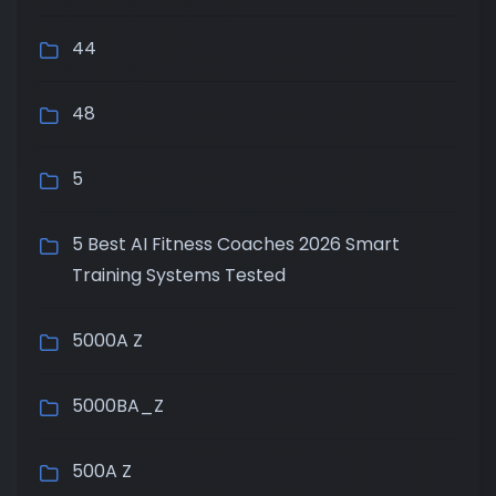
44
48
5
5 Best AI Fitness Coaches 2026 Smart
Training Systems Tested
5000A Z
5000BA_Z
500A Z