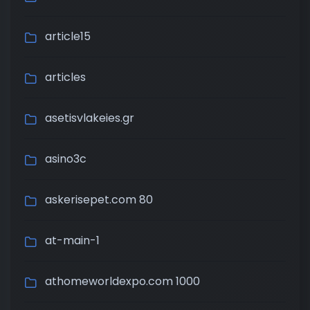
article15
articles
asetisvlakeies.gr
asino3c
askerisepet.com 80
at-main-1
athomeworldexpo.com 1000