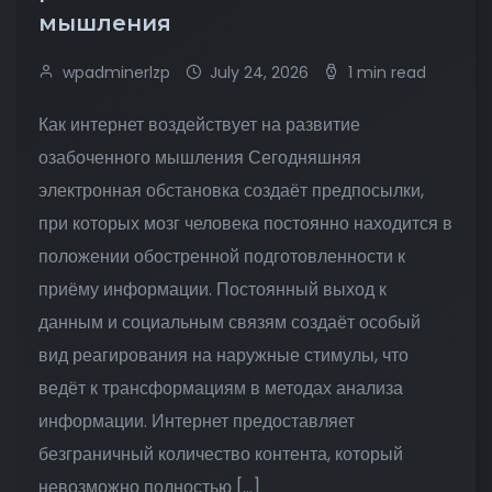
мышления
wpadminerlzp
July 24, 2026
1 min read
Как интернет воздействует на развитие
озабоченного мышления Сегодняшняя
электронная обстановка создаёт предпосылки,
при которых мозг человека постоянно находится в
положении обостренной подготовленности к
приёму информации. Постоянный выход к
данным и социальным связям создаёт особый
вид реагирования на наружные стимулы, что
ведёт к трансформациям в методах анализа
информации. Интернет предоставляет
безграничный количество контента, который
невозможно полностью […]