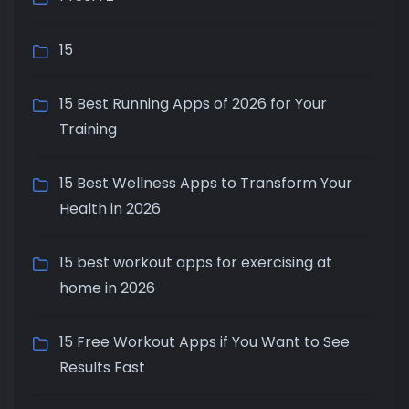
15
15 Best Running Apps of 2026 for Your
Training
15 Best Wellness Apps to Transform Your
Health in 2026
15 best workout apps for exercising at
home in 2026
15 Free Workout Apps if You Want to See
Results Fast