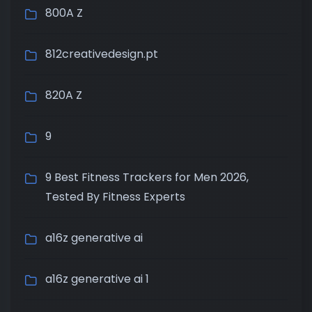
800A Z
812creativedesign.pt
820A Z
9
9 Best Fitness Trackers for Men 2026,
Tested By Fitness Experts
a16z generative ai
a16z generative ai 1