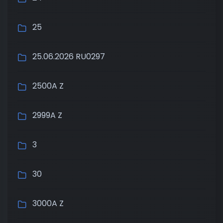
25
25.06.2026 RU0297
2500A Z
2999A Z
3
30
3000A Z