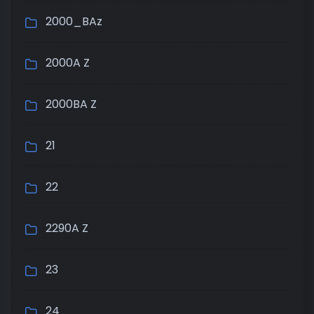
2000_BAz
2000A Z
2000BA Z
21
22
2290A Z
23
24