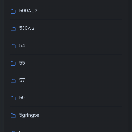
500A_Z
530A Z
54
55
57
59
5gringos