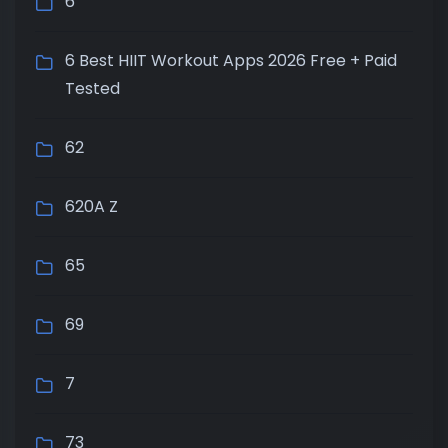
6
6 Best HIIT Workout Apps 2026 Free + Paid
Tested
62
620A Z
65
69
7
73