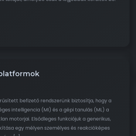
 platformok
rűsített befizető rendszerünk biztosítja, hogy a
s intelligencia (MI) és a gépi tanulás (ML) a
an motorjai. Elsődleges funkciójuk a generikus,
akítása egy mélyen személyes és reakcióképes