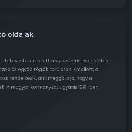
tó oldalak
a teljes lista, emellett még számos ilyen testület
Ázsia és egyéb régiók területén. Emellett, a
tal rendelkezik, ami meggátolja, hogy a
enek. A magyar kormányzat ugyanis 1991-ben