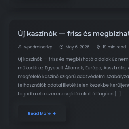
Új kaszinók — friss és megbízha
wpadminerlzp
May 6, 2026
19 min read
Új kaszinók — friss és megbízható oldalak Ez nem 
működik az Egyesült Államok, Európa, Ausztrália, 
megfelelő kaszinó szigorú adatvédelmi szabályzat
felhasználók adatai illetéktelen kezekbe kerülj
fogadta el a szerencsejátékokat átfogóan […]
Read More