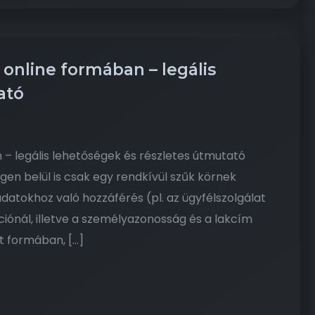
online formában – legális
tató
– legális lehetőségek és részletes útmutató
en belül is csak egy rendkívül szűk körnek
datokhoz való hozzáférés (pl. az ügyfélszolgálat
ciónál, illetve a személyazonosság és a lakcím
t formában, […]