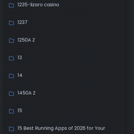
1235-lizaro casino
1237
1250A Z
13
14
1450A Z
15
15 Best Running Apps of 2026 for Your