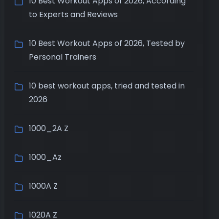
10 Best Workout Apps of 2026, According
to Experts and Reviews
10 Best Workout Apps of 2026, Tested by
Personal Trainers
10 best workout apps, tried and tested in
2026
1000_2A Z
1000_Az
1000A Z
1020A Z