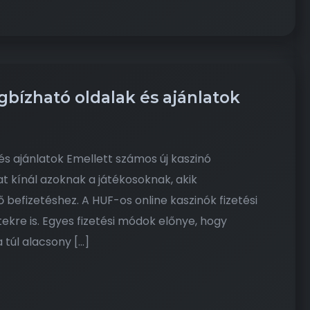
bízható oldalak és ajánlatok
s ajánlatok Emellett számos új kaszinó
 kínál azoknak a játékosoknak, akik
 befizetéshez. A HUF-os online kaszinók fizetési
ekre is. Egyes fizetési módok előnye, hogy
a túl alacsony […]