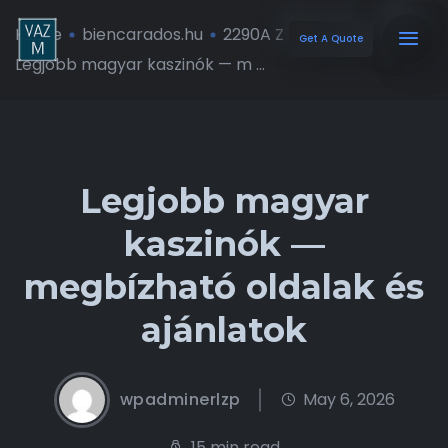
Home
biencarados.hu
2290A Z
Get A Quote
Legjobb magyar kaszinók — m ...
Legjobb magyar
kaszinók —
megbízható oldalak és
ajánlatok
wpadminerlzp
May 6, 2026
15 min read