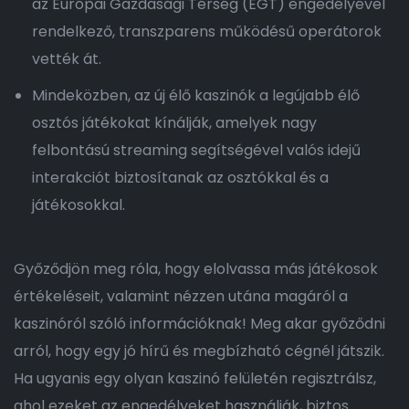
az Európai Gazdasági Térség (EGT) engedélyével
rendelkező, transzparens működésű operátorok
vették át.
Mindeközben, az új élő kaszinók a legújabb élő
osztós játékokat kínálják, amelyek nagy
felbontású streaming segítségével valós idejű
interakciót biztosítanak az osztókkal és a
játékosokkal.
Győződjön meg róla, hogy elolvassa más játékosok
értékeléseit, valamint nézzen utána magáról a
kaszinóról szóló információknak! Meg akar győződni
arról, hogy egy jó hírű és megbízható cégnél játszik.
Ha ugyanis egy olyan kaszinó felületén regisztrálsz,
ahol ezeket az engedélyeket használják, biztos