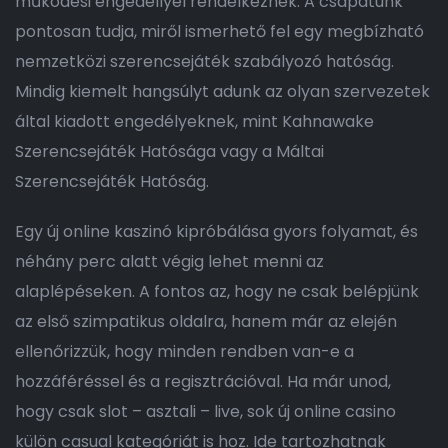
működési engedéllyel rendelkeznek. A csapatunk
pontosan tudja, miről ismerhető fel egy megbízható
nemzetközi szerencsejáték szabályozó hatóság.
Mindig kiemelt hangsúlyt adunk az olyan szervezetek
által kiadott engedélyeknek, mint Kahnawake
Szerencsejáték Hatósága vagy a Máltai
Szerencsejáték Hatóság.
Egy új online kaszinó kipróbálása gyors folyamat, és
néhány perc alatt végig lehet menni az
alaplépéseken. A fontos az, hogy ne csak belépjünk
az első szimpatikus oldalra, hanem már az elején
ellenőrizzük, hogy minden rendben van-e a
hozzáféréssel és a regisztrációval. Ha már unod,
hogy csak slot – asztali – live, sok új online casino
külön casual kategóriát is hoz. Ide tartozhatnak