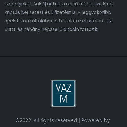
szabályokat. Sok új online kaszinó már eleve kínál
kriptós befizetést és kifizetést is. A leggyakoribb
opciók közé általában a bitcoin, az ethereum, az
USDT és néhány népszerű altcoin tartozik.
©2022. All rights reserved | Powered by