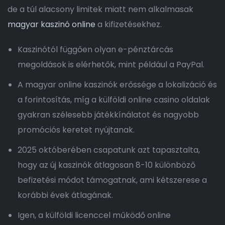
de a túl alacsony limitek miatt nem alkalmasak
magyar kaszinó online
a kifizetésekhez.
Kaszinótól függően olyan e-pénztárcás
megoldások is elérhetők, mint például a PayPal.
A magyar online kaszinók erőssége a lokalizáció és
a forintosítás, míg a külföldi online casino oldalak
gyakran szélesebb játékkínálatot és nagyobb
promóciós keretet nyújtanak.
2025 októberében csapatunk azt tapasztalta,
hogy az új kaszinók átlagosan 8-10 különböző
befizetési módot támogatnak, ami kétszerese a
korábbi évek átlagának.
Igen, a külföldi licenccel működő online