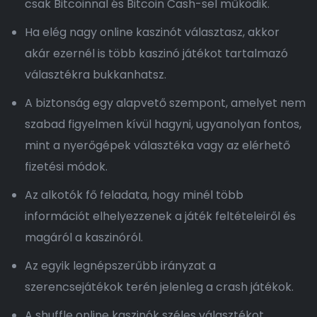
csak Bitcoinnal és Bitcoin Cash-sel működik.
Ha elég nagy online kaszinót választasz, akkor
akár ezernél is több kaszinó játékot tartalmazó
választékra bukkanhatsz.
A biztonság egy alapvető szempont, amelyet nem
szabad figyelmen kívül hagyni, ugyanolyan fontos,
mint a nyerőgépek választéka vagy az elérhető
fizetési módok.
Az alkotók fő feladata, hogy minél több
információt elhelyezzenek a játék feltételeiről és
magáról a kaszinóról.
Az egyik legnépszerűbb irányzat a
szerencsejátékok terén jelenleg a crash játékok.
A shuffle online kaszinók széles választékot