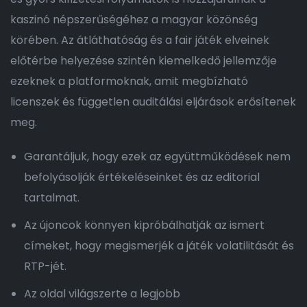
kaszinó népszerűségéhez a magyar közönség
körében. Az átláthatóság és a fair játék elveinek
előtérbe helyezése szintén kiemelkedő jellemzője
ezeknek a platformoknak, amit megbízható
licenszek és független auditálási eljárások erősítenek
meg.
Garantáljuk, hogy ezek az együttműködések nem
befolyásolják értékeléseinket és az editorial
tartalmat.
Az újoncok könnyen kipróbálhatják az ismert
címeket, hogy megismerjék a játék volatilitását és
RTP-jét.
Az oldal világszerte a legjobb