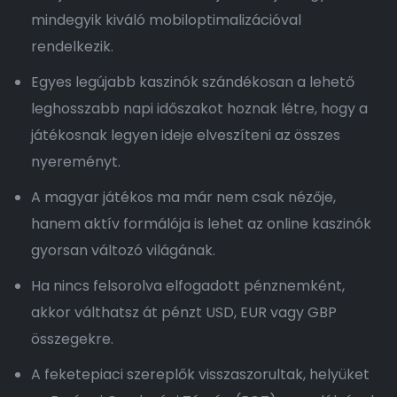
mindegyik kiváló mobiloptimalizációval
rendelkezik.
Egyes legújabb kaszinók szándékosan a lehető
leghosszabb napi időszakot hoznak létre, hogy a
játékosnak legyen ideje elveszíteni az összes
nyereményt.
A magyar játékos ma már nem csak nézője,
hanem aktív formálója is lehet az online kaszinók
gyorsan változó világának.
Ha nincs felsorolva elfogadott pénznemként,
akkor válthatsz át pénzt USD, EUR vagy GBP
összegekre.
A feketepiaci szereplők visszaszorultak, helyüket