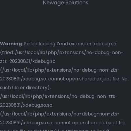
Newage Solutions
Warning
: Failed loading Zend extension 'xdebug.so'
(tried: /usr/local/lib/php/extensions/no-debug-non-
zts-20230831/xdebug.so
(/usr/local/lib/php/extensions/no-debug-non-zts-
20230831/xdebug.so: cannot open shared object file: No
such file or directory),
/usr/local/lib/php/extensions/no-debug-non-zts-
20230831/xdebug.so.so
(/usr/local/lib/php/extensions/no-debug-non-zts-
20230831/xdebug.so.so: cannot open shared object file: