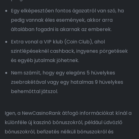
Egy elképesztően fontos ágazatról van szó, ha
pedig vannak éles események, akkor arra
általában fogadni is akarnak az emberek.
Extra vonal a VIP klub (Coin Club), ahol
szintlépéseknél cashback, ingyenes pörgetések
és egyéb jutalmak jöhetnek.
Nem számít, hogy egy elegáns 5 hüvelykes
zsebrakétával vagy egy hatalmas 9 hüvelykes
behemóttal játszol.
Igen, a NewCasinoRank átfogó információkat kínál a
különféle új kaszinó bónuszokról, például üdvözlő
bónuszokról, befizetés nélküli bónuszokról és