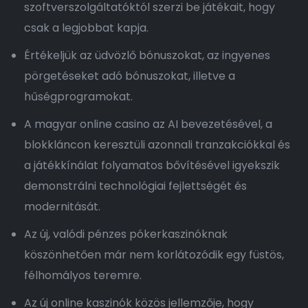
szoftverszolgáltatóktól szerzi be játékait, hogy
csak a legjobbat kapja.
Értékeljük az üdvözlő bónuszokat, az ingyenes
pörgetéseket adó bónuszokat, illetve a
hűségprogramokat.
A magyar online casino az AI bevezetésével, a
blokkláncon keresztüli azonnali tranzakciókkal és
a játékkínálat folyamatos bővítésével igyekszik
demonstrálni technológiai fejlettségét és
modernitását.
Az új, valódi pénzes pókerkaszinóknak
köszönhetően már nem korlátozódik egy füstös,
félhomályos teremre.
Az új online kaszinók közös jellemzője, hogy