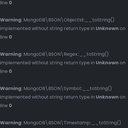
line
0
Warning
: MongoDB\BSON\ObjectId::__toString()
implemented without string return type in
Unknown
on
line
0
Warning
: MongoDB\BSON\Regex::__toString()
implemented without string return type in
Unknown
on
line
0
Warning
: MongoDB\BSON\Symbol::__toString()
implemented without string return type in
Unknown
on
line
0
Warning
: MongoDB\BSON\Timestamp::__toString()