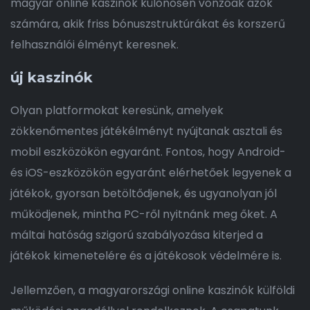
magyar online kaszinók különösen vonzóak azok
számára, akik friss bónuszstruktúrákat és korszerű
felhasználói élményt keresnek.
új kaszinók
Olyan platformokat keresünk, amelyek
zökkenőmentes játékélményt nyújtanak asztali és
mobil eszközökön egyaránt. Fontos, hogy Android-
és iOS-eszközökön egyaránt elérhetőek legyenek a
játékok, gyorsan betöltődjenek, és ugyanolyan jól
működjenek, mintha PC-ről nyitnánk meg őket. A
máltai hatóság szigorú szabályozása kiterjed a
játékok kimenetelére és a játékosok védelmére is.
Jellemzően, a magyarországi online kaszinók külföldi