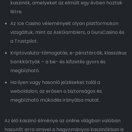
kaszinók, amelyeket az elmúlt egy évben hoztak
létre.
Az Ice Casino véleményeit olyan platformokon
vizsgáltuk, mint az AskGamblers, a GuruCasino és
a Trustpilot.
Kriptovaluta-támogatás, e-pénztárcák, klasszikus
bankkártyák – a be- és kifizetés gyors és
megbízható.
Ha ilyen vagy hasonló jelzéseket talál a
weboldalon, az erősen a biztonságos és
megbízható működés irányába mutat.
Az élő kaszinó élménye az online világban valóban
hasonlít arra amivel a hagyományos kaszinókban is