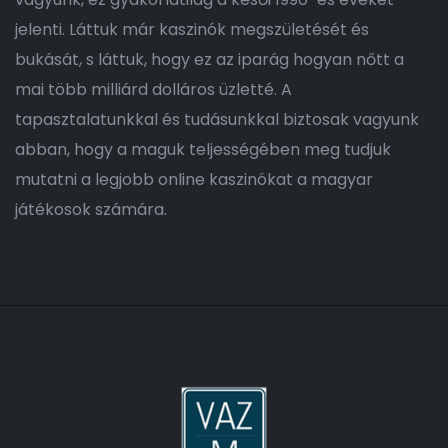
jelenti. Láttuk már kaszinók megszületését és
bukását, s láttuk, hogy ez az iparág hogyan nőtt a
mai több milliárd dolláros üzletté. A
tapasztalatunkkal és tudásunkkal biztosak vagyunk
abban, hogy a maguk teljességében meg tudjuk
mutatni a legjobb online kaszinókat a magyar
játékosok számára.