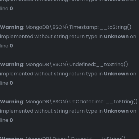
line
0
Warning
: MongoDB\BSON\Timestamp::__toString()
implemented without string return type in
Unknown
on
line
0
Warning
: MongoDB\BSON\Undefined::__toString()
implemented without string return type in
Unknown
on
line
0
Warning
: MongoDB\BSON\UTCDateTime::__toString()
implemented without string return type in
Unknown
on
line
0
Warning
: MongoDB\Driver\CursorId::__toString()