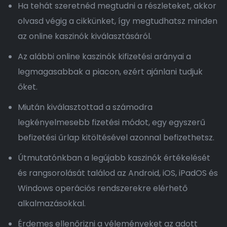
Ha tehát szeretnéd megtudni a részleteket, akkor
olvasd végig a cikkünket, így megtudhatsz minden
az online kaszinók kiválasztásáról.
Az alábbi online kaszinók kifizetési arányai a
legmagasabbak a piacon, ezért ajánlani tudjuk
őket.
Miután kiválasztottad a számodra
legkényelmesebb fizetési módot, egy egyszerű
befizetési űrlap kitöltésével azonnal befizethetsz.
Útmutatónkban a legújabb kaszinók értékelését
és rangsorolását találod az Android, iOS, iPadOS és
Windows operációs rendszerekre elérhető
alkalmazásokkal.
Érdemes ellenőrizni a véleményeket az adott