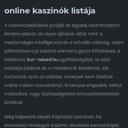
online kaszinók listája
A szerencsejátékok jövőjét az egyedi, testreszabott
élmény jelenti, az olyan újítások által, mint a
mesterséges intelligencia és a virtuális valóság. Jelen
pillanatban a jó kaszinó elemei a gyors kifizetések, a
hatékony
bor-neked.hu
ügyfélszolgálat, az első
osztályú játékok és a mobilbarát kialakítás. Ide
tartoznak azok az oldalak, amelyek nem fizettek
online casino nyereményt, érvényes engedély nélkül
működtek, vagy tisztességtelen bónuszfeltételeket
kínáltak.
Még teljesebb képet kaphatsz azonban, ha
elolvasod mindegyik kaszinó részletes bemutatóját,