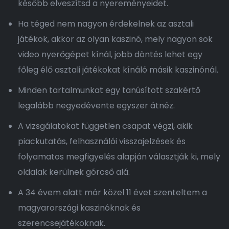
később elveszítsd a nyereményeidet.
Ha téged nem nagyon érdekelnek az asztali
játékok, akkor az olyan kaszinó, mely nagyon sok
video nyerőgépet kínál, jobb döntés lehet egy
főleg élő asztali játékokat kínáló másik kaszinónál.
Minden tartalmunkat egy tanúsított szakértő
legalább negyedévente egyszer átnéz.
A vizsgálatokat független csapat végzi, akik
piackutatás, felhasználói visszajelzések és
folyamatos megfigyelés alapján választják ki, mely
oldalak kerülnek górcső alá.
A 34 évem alatt már közel 11 évet szenteltem a
magyarországi kaszinóknak és
szerencsejátékoknak.