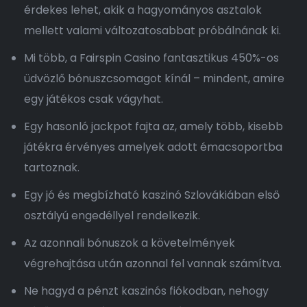
érdekes lehet, akik a hagyományos asztalok
mellett valami változatosabbat próbálnának ki.
Mi több, a Fairspin Casino fantasztikus 450%-os
üdvözlő bónuszcsomagot kínál – mindent, amire
egy játékos csak vágyhat.
Egy hasonló jackpot fajta az, amely több, kisebb
játékra érvényes amelyek adott émacsoportba
tartoznak.
Egy jó és megbízható kaszinó Szlovákiában első
osztályú engedéllyel rendelkezik.
Az azonnali bónuszok a követelmények
végrehajtása után azonnal fel vannak számítva.
Ne hagyd a pénzt kaszinós fiókodban, nehogy