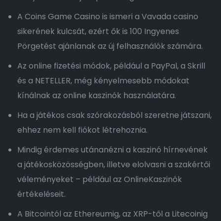
A Coins Game Casino is ismeri a Vavada casino
sikerének kulcsát, ezért ők is 100 Ingyenes
Pörgetést ajánlanak az új felhasználók számára.
Az online fizetési módok, például a PayPal, a Skrill
és a NETELLER, még kényelmesebb módokat
kínálnak az online kaszinók használatára.
Ha a játékos csak szórakozásból szeretne játszani,
ehhez nem kell fiókot létrehoznia.
Mindig érdemes utánanézni a kaszinó hírnevének
a játékosközösségben, illetve elolvasni a szakértői
véleményeket – például az OnlineKaszinók
értékeléseit.
A Bitcointól az Ethereumig, az XRP-től a Litecoinig