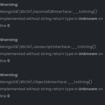
Warning
:
MongoDB\BSON\Decimal128Interface::__toString()
implemented without string return type in
Unknown
on
line
0
Warning
:
MongoDB\BSON\JavascriptInterface::__toString()
implemented without string return type in
Unknown
on
line
0
Warning
:
MongoDB\BSON\ObjectIdInterface::__toString()
implemented without string return type in
Unknown
on
line
0