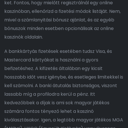
ket. Fontos, hogy mielőtt regisztrálnál egy online
kaszinóban, ellenőrizd a fizetési módok listáját. Nem,
mivel a számlanyitási bónusz ajánlat, és az egyéb
bónuszok minden esetben opcionálisak az online
kaszinók oldalain.
A bankkártyás fizetések esetében tudsz Visa, és
Mastercard kártyákat is használni a gyors
befizetéshez. A kifizetés általában egy kicsit
hosszabb időt vesz igénybe, és esetleges limitekkel is
kell számolni. A banki átutalás biztonságos, viszont
lassabb míg a profilodra kerül a pénz. Itt
kedvezőbbek a díjak is ami sok magyar játékos
számára fontos tényező lehet a kaszinó
kiválasztásakor. Igen, a legtöbb magyar játékos MGA