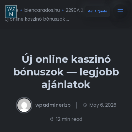
Home
biencarados.hu
2290A Z
Get A Quote
Új online kaszinó bónuszok ...
Új online kaszinó
bónuszok — legjobb
ajánlatok
wpadminerlzp
May 6, 2026
12 min read