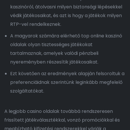
kaszinóról, átolvasni milyen biztonsági lépésekkel
védik játékosaikat, és azt is hogy a játékok milyen
RTP-vel rendelkeznek.
A magyarok számára elérhető top online kaszinó
oldalak olyan tisztességes játékokat
tartalmaznak, amelyek valódi pénzbeli
nyereményben részesítik játékosaikat.
Ezt követően az eredmények alapján felsoroltuk a
preferenciáidnak szerintünk leginkább megfelelő
szolgáltatókat.
A legjobb casino oldalak továbbá rendszeresen
frissített játékválasztékkal, vonzó promóciókkal és
megbízható kifizetési rendszerekkel várják a