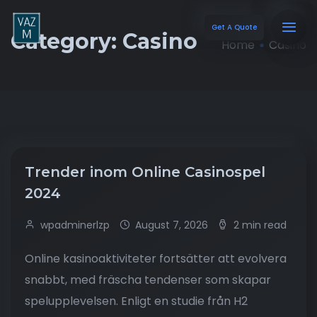
Get A Quote
Category:
Casino
Home
Casino
Trender inom Online Casinospel
2024
wpadminerlzp
August 7, 2026
2 min read
Online kasinoaktiviteter fortsätter att evolvera
snabbt, med fräscha tendenser som skapar
spelupplevelsen. Enligt en studie från H2