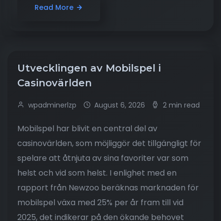
Read More
Utvecklingen av Mobilspel i
Casinovärlden
wpadminerlzp
August 6, 2026
2 min read
Mobilspel har blivit en central del av
casinovärlden, som möjliggör det tillgängligt för
spelare att åtnjuta av sina favoriter var som
helst och vid som helst. I enlighet med en
rapport från Newzoo beräknas marknaden för
mobilspel växa med 25% per år fram till vid
2025, det indikerar på den ökande behovet