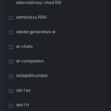
alternativnyy-vhod 100
admtoki.ru 1500
adobe generative ai
ai-chats
ai-companion
Aif3aib6footahd
aks 1 es
aks 1 fr