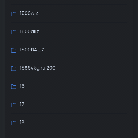
1500A Z
1500allz
1500BA_Z
1586vkg.ru 200
16
17
18