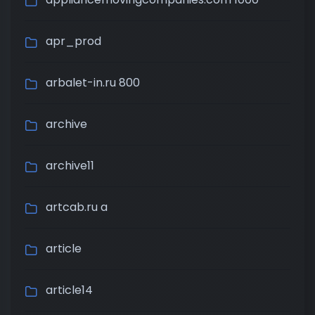
apr_prod
arbalet-in.ru 800
archive
archive11
artcab.ru a
article
article14