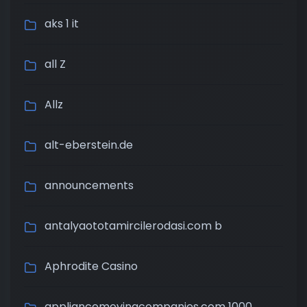
aks 1 it
all Z
Allz
alt-eberstein.de
announcements
antalyaototamircilerodasi.com b
Aphrodite Casino
appliancemovingcompanies.com 1000