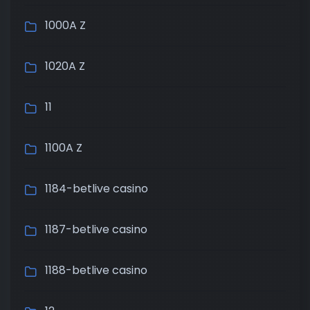
1000A Z
1020A Z
11
1100A Z
1184-betlive casino
1187-betlive casino
1188-betlive casino