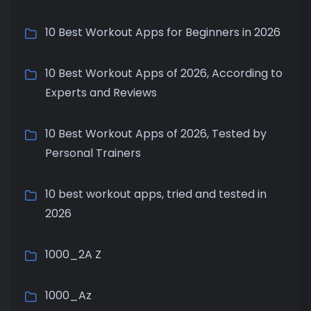
10 Best Workout Apps for Beginners in 2026
10 Best Workout Apps of 2026, According to
Experts and Reviews
10 Best Workout Apps of 2026, Tested by
Personal Trainers
10 best workout apps, tried and tested in
2026
1000_2A Z
1000_Az