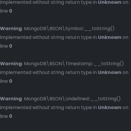
implemented without string return type in
Unknown
on
line
0
Warning
: MongoDB\BSON\Symbol::__toString()
implemented without string return type in
Unknown
on
line
0
Warning
: MongoDB\BSON\Timestamp::__toString()
implemented without string return type in
Unknown
on
line
0
Warning
: MongoDB\BSON\Undefined::__toString()
implemented without string return type in
Unknown
on
line
0