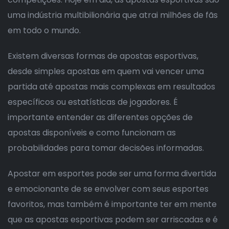
uma indústria multibilionária que atrai milhões de fãs
em todo o mundo.
Existem diversas formas de apostas esportivas,
desde simples apostas em quem vai vencer uma
partida até apostas mais complexas em resultados
específicos ou estatísticas de jogadores. É
importante entender as diferentes opções de
apostas disponíveis e como funcionam as
probabilidades para tomar decisões informadas.
Apostar em esportes pode ser uma forma divertida
e emocionante de se envolver com seus esportes
favoritos, mas também é importante ter em mente
que as apostas esportivas podem ser arriscadas e é