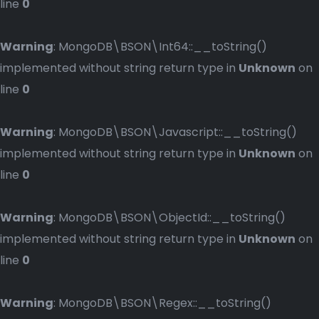
line
0
Warning
: MongoDB\BSON\Int64::__toString()
implemented without string return type in
Unknown
on
line
0
Warning
: MongoDB\BSON\Javascript::__toString()
implemented without string return type in
Unknown
on
line
0
Warning
: MongoDB\BSON\ObjectId::__toString()
implemented without string return type in
Unknown
on
line
0
Warning
: MongoDB\BSON\Regex::__toString()