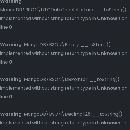
Warning
:
MongoDB\BSON\UTCDateTimeInterface::__toString()
implemented without string return type in
Unknown
on
line
0
Warning
: MongoDB\BSON\Binary::__toString()
implemented without string return type in
Unknown
on
line
0
Warning
: MongoDB\BSON\DBPointer::__toString()
implemented without string return type in
Unknown
on
line
0
Warning
: MongoDB\BSON\Decimal128::__toString()
implemented without string return type in
Unknown
on