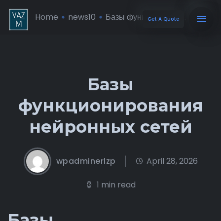
Home
news10
Базы функционир� ...
Get A Quote
Базы
функционирования
нейронных сетей
wpadminerlzp
April 28, 2026
1 min read
Базы