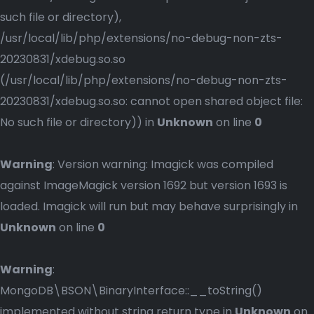
such file or directory),
/usr/local/lib/php/extensions/no-debug-non-zts-
20230831/xdebug.so.so
(/usr/local/lib/php/extensions/no-debug-non-zts-
20230831/xdebug.so.so: cannot open shared object file:
No such file or directory)) in
Unknown
on line
0
Warning
: Version warning: Imagick was compiled
against ImageMagick version 1692 but version 1693 is
loaded. Imagick will run but may behave surprisingly in
Unknown
on line
0
Warning
:
MongoDB\BSON\BinaryInterface::__toString()
implemented without string return type in
Unknown
on