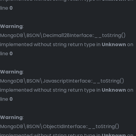
line
0
Warning
:
MongoDB\BSON\Decimal128Interface::__toString()
implemented without string return type in
Unknown
on
line
0
Warning
:
MongoDB\BSON\JavascriptInterface::__toString()
implemented without string return type in
Unknown
on
line
0
Warning
:
MongoDB\BSON\ObjectIdInterface::__toString()
implemented without string return type in
Unknown
on