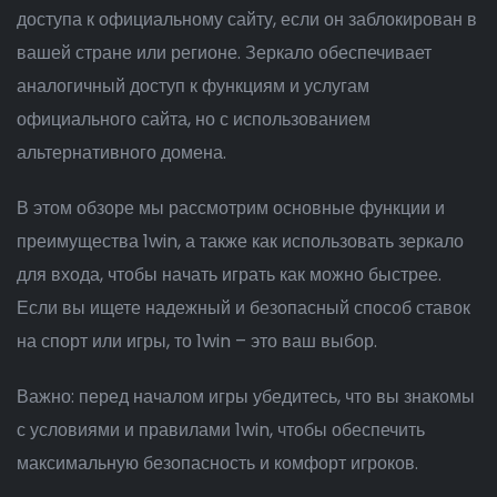
доступа к официальному сайту, если он заблокирован в
вашей стране или регионе. Зеркало обеспечивает
аналогичный доступ к функциям и услугам
официального сайта, но с использованием
альтернативного домена.
В этом обзоре мы рассмотрим основные функции и
преимущества 1win, а также как использовать зеркало
для входа, чтобы начать играть как можно быстрее.
Если вы ищете надежный и безопасный способ ставок
на спорт или игры, то 1win – это ваш выбор.
Важно: перед началом игры убедитесь, что вы знакомы
с условиями и правилами 1win, чтобы обеспечить
максимальную безопасность и комфорт игроков.