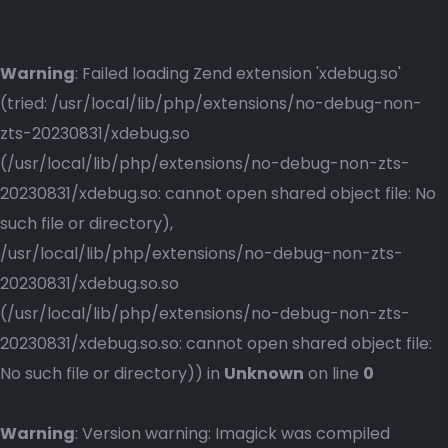
Warning
: Failed loading Zend extension 'xdebug.so'
(tried: /usr/local/lib/php/extensions/no-debug-non-
zts-20230831/xdebug.so
(/usr/local/lib/php/extensions/no-debug-non-zts-
20230831/xdebug.so: cannot open shared object file: No
such file or directory),
/usr/local/lib/php/extensions/no-debug-non-zts-
20230831/xdebug.so.so
(/usr/local/lib/php/extensions/no-debug-non-zts-
20230831/xdebug.so.so: cannot open shared object file:
No such file or directory)) in
Unknown
on line
0
Warning
: Version warning: Imagick was compiled