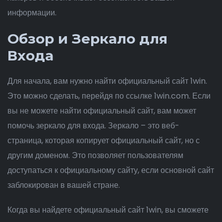
информации.
Обзор и Зеркало для
Входа
Для начала, вам нужно найти официальный сайт 1win.
Это можно сделать, перейдя по ссылке 1win.com. Если
вы не можете найти официальный сайт, вам может
помочь зеркало для входа. Зеркало – это веб-
страница, которая копирует официальный сайт, но с
другим доменом. Это позволяет пользователям
доступаться к официальному сайту, если основной сайт
заблокирован в вашей стране.
Когда вы найдете официальный сайт 1win, вы сможете