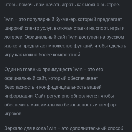
чтобы помочь вам начать играть как можно быстрее.
1win – это популярный букмекер, который предлагает
широкий спектр услуг, включая ставки на спорт, игры и
лотереи. Официальный сайт 1win доступен на русском
языке и предлагает множество функций, чтобы сделать
игру как можно более комфортной.
Один из главных преимуществ 1win – это его
официальный сайт, который обеспечивает
безопасность и конфиденциальность вашей
информации. Сайт регулярно обновляется, чтобы
обеспечить максимальную безопасность и комфорт
игроков.
Зеркало для входа 1win – это дополнительный способ