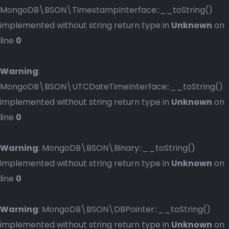
MongoDB\BSON\TimestampInterface::__toString()
implemented without string return type in
Unknown
on
line
0
Warning
:
MongoDB\BSON\UTCDateTimeInterface::__toString()
implemented without string return type in
Unknown
on
line
0
Warning
: MongoDB\BSON\Binary::__toString()
implemented without string return type in
Unknown
on
line
0
Warning
: MongoDB\BSON\DBPointer::__toString()
implemented without string return type in
Unknown
on