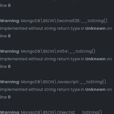
line
0
Warning
: MongoDB\BSON\Decimal128::__toString()
implemented without string return type in
Unknown
on
line
0
Warning
: MongoDB\BSON\Int64::__toString()
implemented without string return type in
Unknown
on
line
0
Warning
: MongoDB\BSON\Javascript::__toString()
implemented without string return type in
Unknown
on
line
0
Warning
: MongoDB\BSON\ObjectId::__toString()