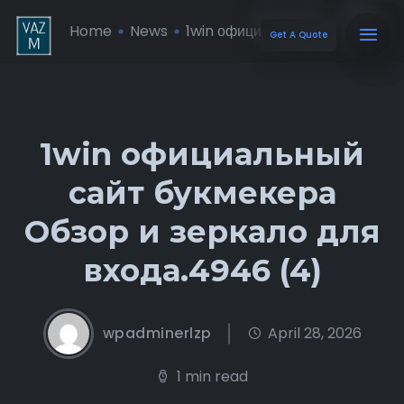
Home
News
1win официальный с ...
Get A Quote
1win официальный
сайт букмекера
Обзор и зеркало для
входа.4946 (4)
wpadminerlzp
April 28, 2026
1 min read