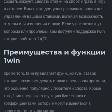
создать аккаунт, сделать ставки на спорт, играть в игры
и лотереи. Вам также доступны различные опции для
управления вашими ставками, включая возможность
отмены или изменения ставки. Если у вас возникнут
вопросы или проблемы, вам доступен поддержка 1win,
которая работает 24/7.
Преимущества и функции
1win
Кроме того, 1вин предлагает функцию live-ставок,
которая позволяет делать ставки в реальном времени,
что особенно популярно у любителей спорта. Кроме
того, 1вин предлагает функцию live-ставок с
коэффициентами, которые могут изменяться в
зависимости от хода матча.