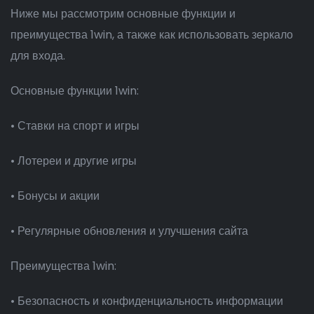
Ниже мы рассмотрим основные функции и
преимущества 1win, а также как использовать зеркало
для входа.
Основные функции 1win:
• Ставки на спорт и игры
• Лотереи и другие игры
• Бонусы и акции
• Регулярные обновления и улучшения сайта
Преимущества 1win:
• Безопасность и конфиденциальность информации