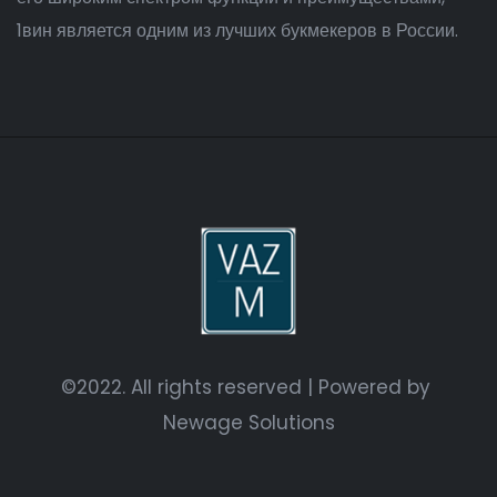
1вин является одним из лучших букмекеров в России.
©2022. All rights reserved | Powered by
Newage Solutions