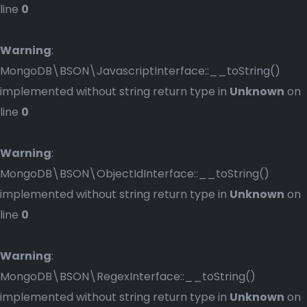
line
0
Warning
:
MongoDB\BSON\JavascriptInterface::__toString()
implemented without string return type in
Unknown
on
line
0
Warning
:
MongoDB\BSON\ObjectIdInterface::__toString()
implemented without string return type in
Unknown
on
line
0
Warning
:
MongoDB\BSON\RegexInterface::__toString()
implemented without string return type in
Unknown
on