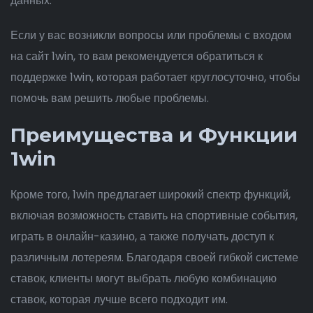
данных.
Если у вас возникли вопросы или проблемы с входом
на сайт 1win, то вам рекомендуется обратиться к
поддержке 1win, которая работает круглосуточно, чтобы
помочь вам решить любые проблемы.
Преимущества и Функции
1win
Кроме того, 1win предлагает широкий спектр функций,
включая возможность ставить на спортивные события,
играть в онлайн-казино, а также получать доступ к
различным лотереям. Благодаря своей гибкой системе
ставок, клиенты могут выбрать любую комбинацию
ставок, которая лучше всего подходит им.