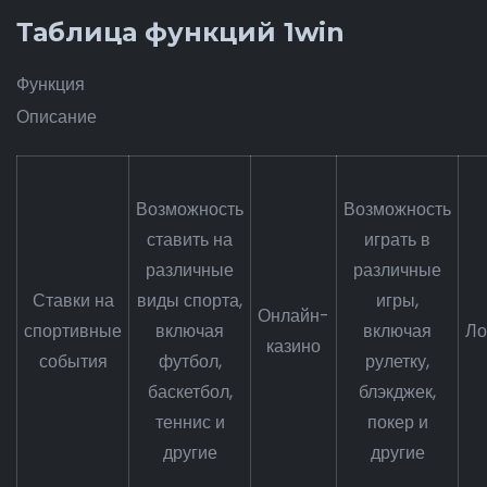
Таблица функций 1win
Функция
Описание
Возможность
Возможность
ставить на
играть в
различные
различные
Ставки на
виды спорта,
игры,
Онлайн-
спортивные
включая
включая
Ло
казино
события
футбол,
рулетку,
баскетбол,
блэкджек,
теннис и
покер и
другие
другие