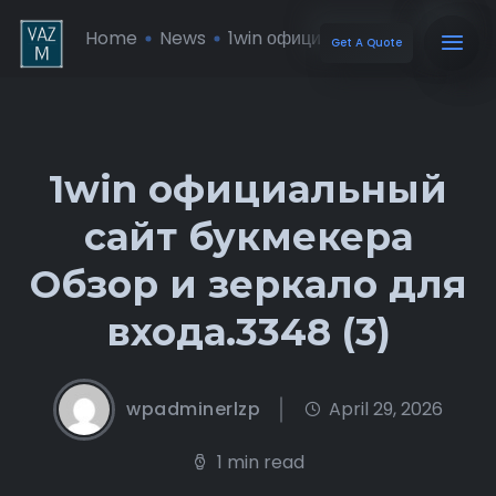
Home
News
1win официальный с ...
Get A Quote
1win официальный
сайт букмекера
Обзор и зеркало для
входа.3348 (3)
wpadminerlzp
April 29, 2026
1 min read