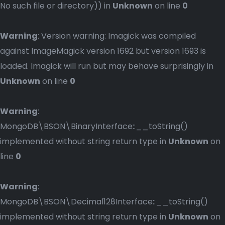
No such file or directory)) in
Unknown
on line
0
Warning
: Version warning: Imagick was compiled
against ImageMagick version 1692 but version 1693 is
loaded. Imagick will run but may behave surprisingly in
Unknown
on line
0
Warning
:
MongoDB\BSON\BinaryInterface::__toString()
implemented without string return type in
Unknown
on
line
0
Warning
:
MongoDB\BSON\Decimal128Interface::__toString()
implemented without string return type in
Unknown
on