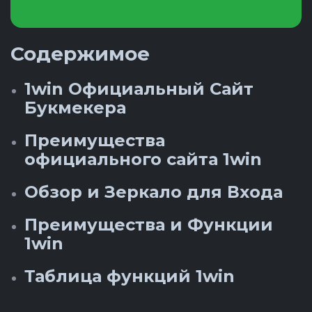
Содержимое
1win Официальный Сайт
Букмекера
Преимущества
официального сайта 1win
Обзор и Зеркало для Входа
Преимущества и Функции
1win
Таблица функций 1win