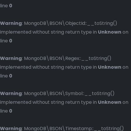
line
0
Warning
: MongoDB\BSON\ObjectId::__toString()
implemented without string return type in
Unknown
on
line
0
Warning
: MongoDB\BSON\Regex::__toString()
implemented without string return type in
Unknown
on
line
0
Warning
: MongoDB\BSON\Symbol::__toString()
implemented without string return type in
Unknown
on
line
0
Warning
: MongoDB\BSON\Timestamp::__toString()