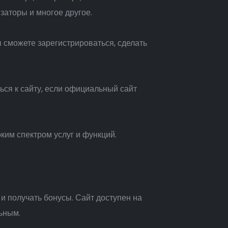
заторы и многое другое.
ы сможете зарегистрироваться, сделать
ться к сайту, если официальный сайт
ким спектром услуг и функций.
 и получать бонусы. Сайт доступен на
льным.