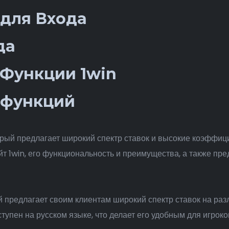
 для Входа
да
Функции 1win
 функций
рый предлагает широкий спектр ставок и высокие коэффицие
 1win, его функциональность и преимущества, а также пре
й предлагает своим клиентам широкий спектр ставок на ра
ступен на русском языке, что делает его удобным для игроков