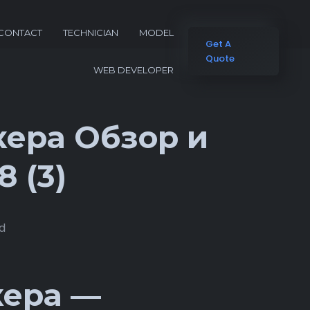
CONTACT
TECHNICIAN
MODEL
Get A
Quote
WEB DEVELOPER
кера Обзор и
 (3)
d
кера —