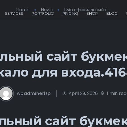
Home
News
1win официальный с ...
SERVICES
PORTFOLIO
PRICING
SHOP
BLOG
льный сайт букме
кало для входа.4168
wpadminerlzp
April 29, 2026
1 min rea
льный сайт букме