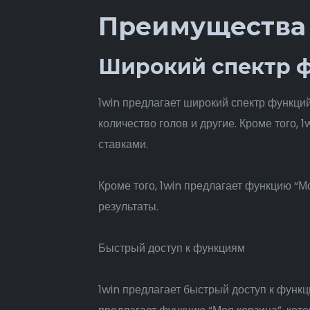
Преимущества 
Широкий спектр 
1win предлагает широкий спектр функций
количество голов и другие. Кроме того,
ставками.
Кроме того, 1win предлагает функцию “
результаты.
Быстрый доступ к функциям
1win предлагает быстрый доступ к функц