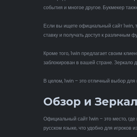
события и многое другое. Букмекер такж
Если вы ищете официальный сайт 1win, т
ставку и получать доступ к различным ф
Кроме того, 1win предлагает своим клие
заблокирован в вашей стране. Зеркало 
В целом, 1win – это отличный выбор для
Обзор и Зеркал
Официальный сайт 1win – это место, где 
русском языке, что удобно для игроков и