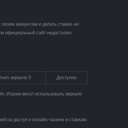
 своим аккаунтам и делать ставки, не
сли официальный сайт недоступен.
1win зеркало 3
Доступно
in. Игроки могут использовать зеркало
ий на доступ к онлайн-казино и ставкам.