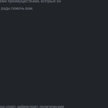
всеми преимуществами, которые он
м рады помочь вам.
на спорт, киберспорт, политические