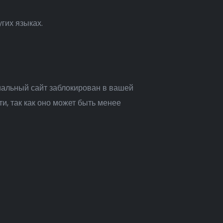
гих языках.
циальный сайт заблокирован в вашей
и, так как оно может быть менее