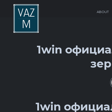
ABOUT
1win официа
зер
1win официа