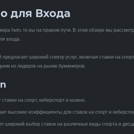
о для Входа
ера 1win, то вы на правом пути. В этом обзоре мы рассмо
ля входа.
й предлагает широкий спектр услуг, включая ставки на спор
одним из лидеров на рынке букмекеров.
in
 ставки на спорт, киберспорт и казино.
ет высокие коэффициенты для ставок на спорт и киберспо
ет широкий выбор ставок на различные виды спорта и дисц