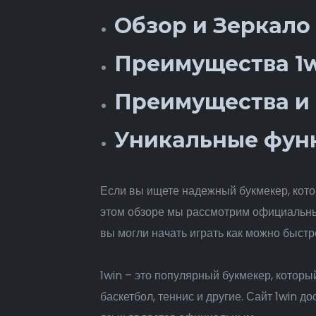
Обзор и Зеркало
Преимущества 1
Преимущества и 
Уникальные функ
Если вы ищете надежный букмекер, котор
этом обзоре мы рассмотрим официальный
вы могли начать играть как можно быстр
1win – это популярный букмекер, которы
баскетбол, теннис и другие. Сайт 1win до