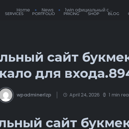
Home
News
1win официальный с ...
SERVICES
PORTFOLIO
PRICING
SHOP
BLOG
льный сайт букме
кало для входа.894
wpadminerlzp
April 24, 2026
1 min re
льный сайт букме