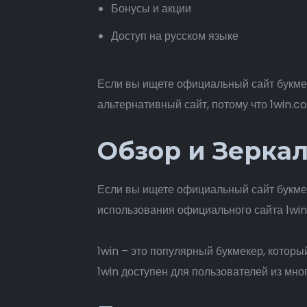
Бонусы и акции
Доступ на русском языке
Если вы ищете официальный сайт букмеке
альтернативный сайт, потому что 1win.c
Обзор и Зеркал
Если вы ищете официальный сайт букмек
использования официального сайта 1win,
1win – это популярный букмекер, которы
1win доступен для пользователей из мног