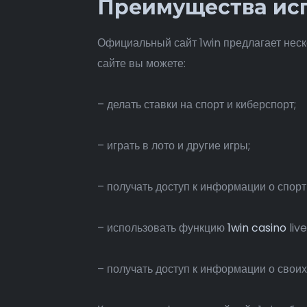
Преимущества исп
Официальный сайт 1win предлагает неск
сайте вы можете:
– делать ставки на спорт и киберспорт;
– играть в лото и другие игры;
– получать доступ к информации о спорт
– использовать функцию
1win casino
liv
– получать доступ к информации о своих