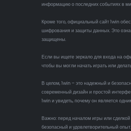
информацию о последних событиях в ми
Кроме того, официальный сайт 1win обе
шифрования и защиты данных. Это означ
защищены.
Если вы ищете зеркало для входа на офи
чтобы вы могли начать играть или делат
В целом, 1win – это надежный и безопас
современный дизайн и простой интерфей
1win и увидеть, почему он является одн
Важно: перед началом игры или сделкой 
безопасный и удовлетворительный опыт