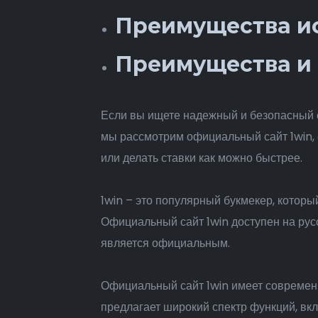
Преимущества ис
Преимущества и 
Если вы ищете надежный и безопасный сп
мы рассмотрим официальный сайт 1win, 
или делать ставки как можно быстрее.
1win – это популярный букмекер, которы
Официальный сайт 1win доступен на русск
является официальным.
Официальный сайт 1win имеет современны
предлагает широкий спектр функций, вкл