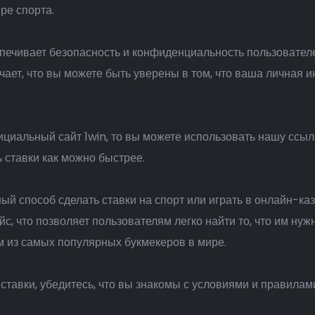
ре спорта.
спечивает безопасность и конфиденциальность пользовател
ает, что вы можете быть уверены в том, что ваша личная
циальный сайт 1win, то вы можете использовать нашу ссыл
ь ставки как можно быстрее.
ный способ сделать ставки на спорт или играть в онлайн-к
с, что позволяет пользователям легко найти то, что им ну
им из самых популярных букмекеров в мире.
ставки, убедитесь, что вы знакомы с условиями и правилами
.