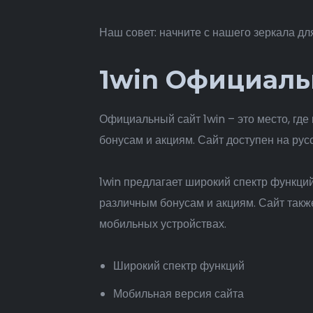
Наш совет: начните с нашего зеркала для
1win Официаль
Официальный сайт 1win – это место, где 
бонусам и акциям. Сайт доступен на русс
1win предлагает широкий спектр функций,
различным бонусам и акциям. Сайт также
мобильных устройствах.
Широкий спектр функций
Мобильная версия сайта