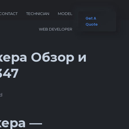
CONTACT
TECHNICIAN
MODEL
Get A
Quote
WEB DEVELOPER
кера Обзор и
347
d
кера —