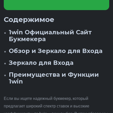
Содержимое
1win Официальный Сайт
Букмекера
Обзор и Зеркало для Входа
Зеркало для Входа
Преимущества и Функции
1win
Если вы ищете надежный букмекер, который
предлагает широкий спектр ставок и высокие