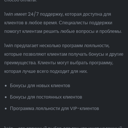
1win имеет 24/7 поддержку, которая доступна для
клиентов в любое время. Специалисты поддержки
помогут клиентам решить любые вопросы и проблемы.
1win предлагает несколько программ лояльности,
которые позволяют клиентам получать бонусы и другие
преимущества. Клиенты могут выбрать программу,
которая лучше всего подходит для них.
Бонусы для новых клиентов
Бонусы для постоянных клиентов
Программа лояльности для VIP-клиентов