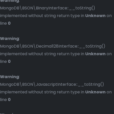
Warning
:
MongoDB\BSON\BinaryInterface::__toString()
implemented without string return type in
Unknown
on
line
0
Warning
:
MongoDB\BSON\Decimal128Interface::__toString()
implemented without string return type in
Unknown
on
line
0
Warning
:
MongoDB\BSON\JavascriptInterface::__toString()
implemented without string return type in
Unknown
on
line
0