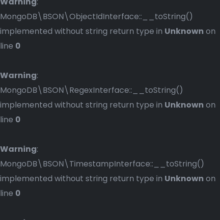
Warning
:
MongoDB\BSON\ObjectIdInterface::__toString()
implemented without string return type in
Unknown
on
line
0
Warning
:
MongoDB\BSON\RegexInterface::__toString()
implemented without string return type in
Unknown
on
line
0
Warning
:
MongoDB\BSON\TimestampInterface::__toString()
implemented without string return type in
Unknown
on
line
0