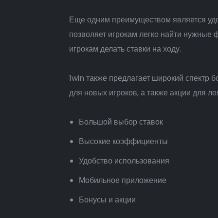
Еще одним преимуществом является удоб
позволяет игрокам легко найти нужные ф
игрокам делать ставки на ходу.
1win также предлагает широкий спектр б
для новых игроков, а также акции для л
Большой выбор ставок
Высокие коэффициенты
Удобство использования
Мобильное приложение
Бонусы и акции