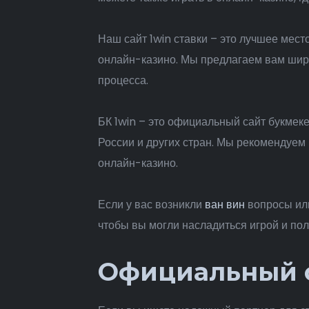
Наш сайт 1win ставки – это лучшее мест
онлайн-казино. Мы предлагаем вам широ
процесса.
БК 1win – это официальный сайт букмеке
России и других стран. Мы рекомендуем в
онлайн-казино.
Если у вас возникли
ван вин
вопросы или
чтобы вы могли насладиться игрой и пол
Официальный с