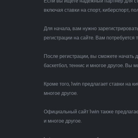
Если вы ищете надежный партнер для ста
включая ставки на спорт, киберспорт, по
Для начала, вам нужно зарегистрироват
регистрации на сайте. Вам потребуется 
После регистрации, вы сможете начать д
баскетбол, теннис и многое другое. Вы м
Кроме того, 1win предлагает ставки на к
многое другое.
Официальный сайт 1win также предлагае
и многое другое.