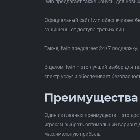
1win предлагает также бонусы для новых
Официальный сайт 1win обеспечивает б
защищены от доступа третьих лиц.
Также, 1win предлагает 24/7 поддержку.
В целом, 1win – это лучший выбор для т
спектр услуг и обеспечивает безопасно
Преимущества 
Один из главных преимуществ – это дост
игрокам выбрать оптимальный вариант д
максимальную прибыль.