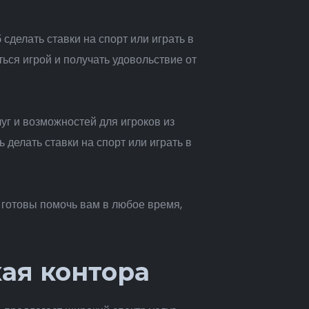
сделать ставки на спорт или играть в
ься игрой и получать удовольствие от
уг и возможностей для игроков из
 делать ставки на спорт или играть в
 готовы помочь вам в любое время,
ая контора