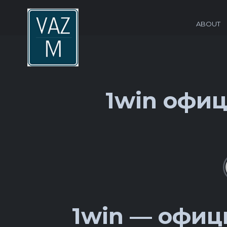
ABOUT
1win офи
1win — офиц