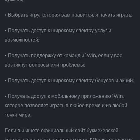
• Выбрать игру, которая вам нравится, и начать играть;
• Получать доступ к широкому спектру услуг и
возможностей;
• Получать поддержку от команды 1Win, если у вас
возникнут вопросы или проблемы;
• Получать доступ к широкому спектру бонусов и акций;
• Получать доступ к мобильному приложению 1Win,
которое позволяет играть в любое время и из любой
точки мира.
Если вы ищете официальный сайт букмекерской
конторы 1вин, то вы на правом пути. 1Win – это один из