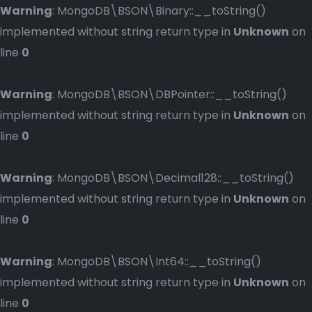
Warning
: MongoDB\BSON\Binary::__toString()
implemented without string return type in
Unknown
on
line
0
Warning
: MongoDB\BSON\DBPointer::__toString()
implemented without string return type in
Unknown
on
line
0
Warning
: MongoDB\BSON\Decimal128::__toString()
implemented without string return type in
Unknown
on
line
0
Warning
: MongoDB\BSON\Int64::__toString()
implemented without string return type in
Unknown
on
line
0