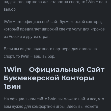
надежного партнера для ставок на спорт, то 1Win – ваш
выбор.
1Win – это официальный сайт букмекерской конторы,
который предлагает широкий спектр услуг для игроков
из России и других стран.
Если вы ищете надежного партнера для ставок на
спорт, то 1Win – ваш выбор.
1Win – Официальный Сайт
Букмекерской Конторы
1вин
На официальном сайте 1Win вы можете найти все, что
вам нужно для комфортной игры. Здесь вы можете