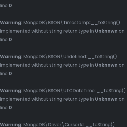
line
0
Warning
: MongoDB\BSON\Timestamp::__toString()
implemented without string return type in
Unknown
on
line
0
Warning
: MongoDB\BSON\Undefined::__toString()
implemented without string return type in
Unknown
on
line
0
Warning
: MongoDB\BSON\UTCDateTime::__toString()
implemented without string return type in
Unknown
on
line
0
Warning
: MongoDB\Driver\CursorId::__toString()