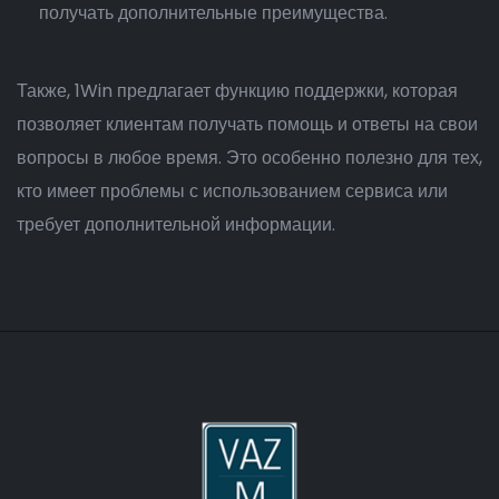
получать дополнительные преимущества.
Также, 1Win предлагает функцию поддержки, которая
позволяет клиентам получать помощь и ответы на свои
вопросы в любое время. Это особенно полезно для тех,
кто имеет проблемы с использованием сервиса или
требует дополнительной информации.