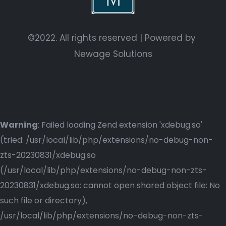
©2022. All rights reserved | Powered by
Newage Solutions
Warning
: Failed loading Zend extension 'xdebug.so'
(tried: /usr/local/lib/php/extensions/no-debug-non-
zts-20230831/xdebug.so
(/usr/local/lib/php/extensions/no-debug-non-zts-
20230831/xdebug.so: cannot open shared object file: No
such file or directory),
/usr/local/lib/php/extensions/no-debug-non-zts-