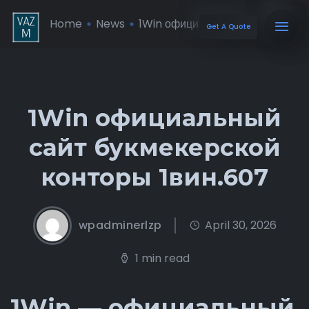
Home
News
1Win официальный � ...
Get A Quote
1Win официальный
сайт букмекерской
конторы 1вин.607
wpadminerlzp
April 30, 2026
1 min read
1Win — официальный