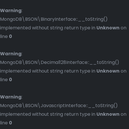
Warning
:
MongoDB\BSON\BinaryInterface::__toString()
implemented without string return type in
Unknown
on
line
0
Warning
:
MongoDB\BSON\Decimal128Interface::__toString()
implemented without string return type in
Unknown
on
line
0
Warning
:
MongoDB\BSON\JavascriptInterface::__toString()
implemented without string return type in
Unknown
on
line
0