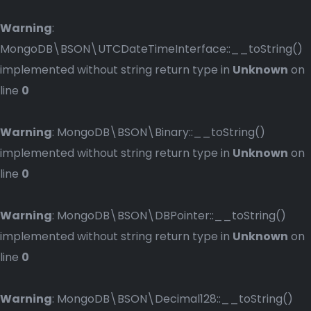
Warning
:
MongoDB\BSON\UTCDateTimeInterface::__toString()
implemented without string return type in
Unknown
on
line
0
Warning
: MongoDB\BSON\Binary::__toString()
implemented without string return type in
Unknown
on
line
0
Warning
: MongoDB\BSON\DBPointer::__toString()
implemented without string return type in
Unknown
on
line
0
Warning
: MongoDB\BSON\Decimal128::__toString()