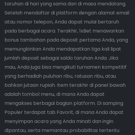
taruhan di hari yang sama dan di masa mendatang.
Setelah mendaftar di platform dengan alamat email
atau nomor telepon, Anda dapat mulai bertaruh
pada berbagai acara. Terakhir, 1xBet menawarkan
bonus tambahan pada deposit pertama Anda, yang
memungkinkan Anda mendapatkan tiga kali lipat
jumlah deposit sebagai saldo taruhan Anda. Jika
mau, Anda juga bisa mengikuti turnamen kompetitif
yang berhadiah puluhan ribu, ratusan ribu, atau
bahkan jutaan rupiah. Item terakhir di panel bawah
adalah tombol menu, di mana Anda dapat
mengakses berbagai bagian platform. Di samping
Populer terdapat tab Favorit, di mana Anda dapat
menyimpan acara yang Anda minati dan ingin
dipantau, serta memantau probabilitas tertentu