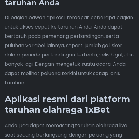
taruhan Anda
Di bagian bawah aplikasi, terdapat beberapa bagian
untuk akses cepat ke taruhan Anda. Anda dapat
bertaruh pada pemenang pertandingan, serta
puluhan variabel lainnya, seperti jumlah gol, skor
dalam periode pertandingan tertentu, selisih gol, dan
banyak lagi. Dengan mengetuk suatu acara, Anda
dapat melihat peluang terkini untuk setiap jenis
taruhan.
Aplikasi resmi dari platform
taruhan olahraga 1xBet
Anda juga dapat memasang taruhan olahraga live
saat sedang berlangsung, dengan peluang yang