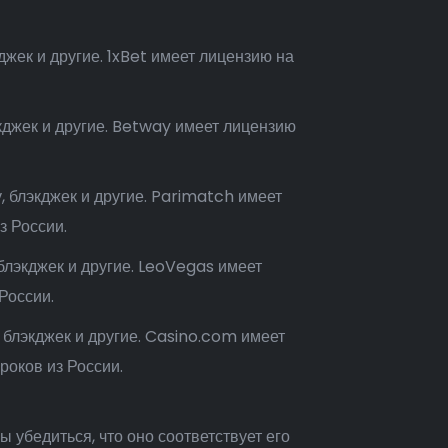
кджек и другие. 1xBet имеет лицензию на
экджек и другие. Betway имеет лицензию
, блэкджек и другие. Parimatch имеет
з России.
 блэкджек и другие. LeoVegas имеет
России.
, блэкджек и другие. Casino.com имеет
роков из России.
 убедиться, что оно соответствует его