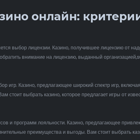
зино онлайн: критери
тся выбор лицензии. Казино, получившее лицензию от наде
ит обратить внимание на лицензию, выданный организацией,
р игр. Казино, предлагающее широкий спектр игр, включая 
ам стоит выбрать казино, которое предлагает игры от извес
усов и программ лояльности. Казино, предлагающее привл
лнительные преимущества и выгоды. Вам стоит выбрать каз