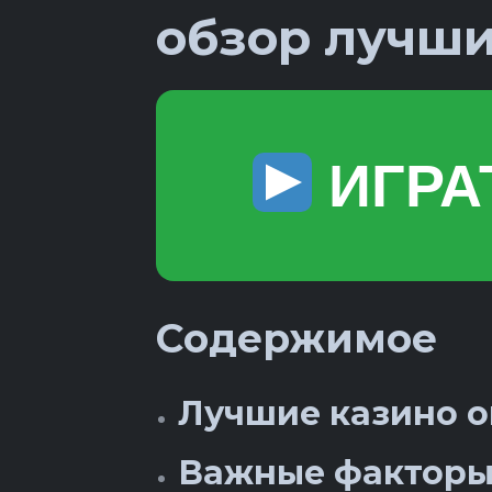
обзор лучши
ИГРА
Содержимое
Лучшие казино о
Важные факторы