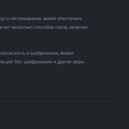
ку и обслуживание, может обеспечить
гает несколько способов связи, включая
езопасность и шифрование, может
ользует SSL-шифрование и другие меры