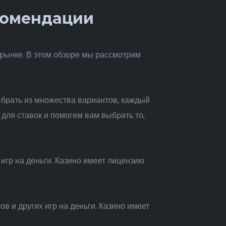
екомендации
 рынке. В этом обзоре мы рассмотрим
выбрать из множества вариантов, каждый
для ставок и помогем вам выбрать то,
 игр на деньги. Казино имеет лицензию
в и других игр на деньги. Казино имеет