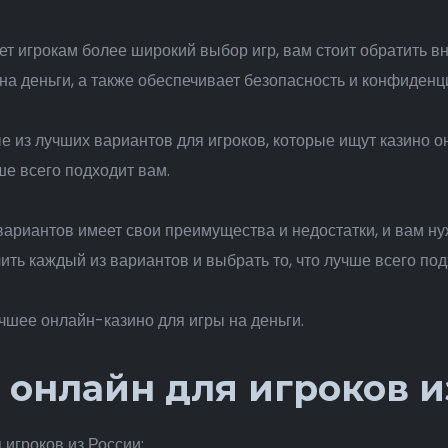
ет игрокам более широкий выбор игр, вам стоит обратить в
 на деньги, а также обеспечивает безопасность и конфиденц
 из лучших вариантов для игроков, которые ищут казино о
ше всего подходит вам.
вариантов имеет свои преимущества и недостатки, и вам ну
ть каждый из вариантов и выбрать то, что лучше всего под
чшее онлайн-казино для игры на деньги.
 онлайн для игроков и
 игроков из России: