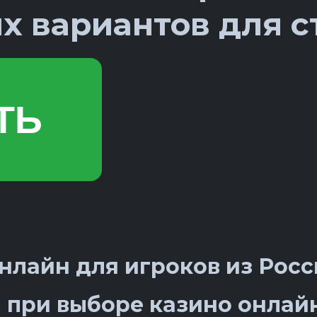
х вариантов для с
ТЬ
нлайн для игроков из Рос
 при выборе казино онлай