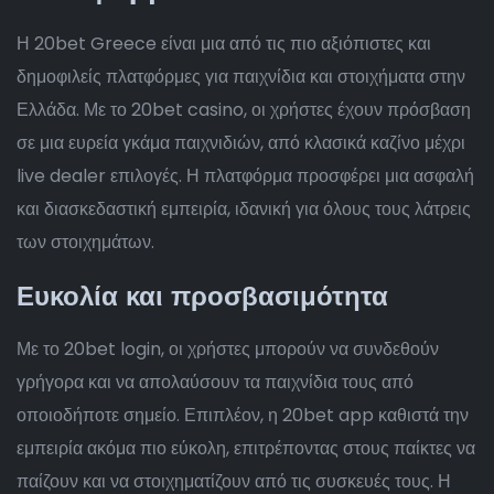
Η 20bet Greece είναι μια από τις πιο αξιόπιστες και
δημοφιλείς πλατφόρμες για παιχνίδια και στοιχήματα στην
Ελλάδα. Με το 20bet casino, οι χρήστες έχουν πρόσβαση
σε μια ευρεία γκάμα παιχνιδιών, από κλασικά καζίνο μέχρι
live dealer επιλογές. Η πλατφόρμα προσφέρει μια ασφαλή
και διασκεδαστική εμπειρία, ιδανική για όλους τους λάτρεις
των στοιχημάτων.
Ευκολία και προσβασιμότητα
Με το 20bet login, οι χρήστες μπορούν να συνδεθούν
γρήγορα και να απολαύσουν τα παιχνίδια τους από
οποιοδήποτε σημείο. Επιπλέον, η 20bet app καθιστά την
εμπειρία ακόμα πιο εύκολη, επιτρέποντας στους παίκτες να
παίζουν και να στοιχηματίζουν από τις συσκευές τους. Η