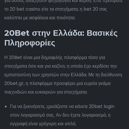
για όσους αναζητούν ψυχαγωγία και κέρδη. Είτε προτιμάτε
το 20 bet casino είτε τα στοιχήματα, η bet 20 σας
καλύπτει με ασφάλεια και ποιότητα.
20Bet στην Ελλάδα: Βασικές
Πληροφορίες
Η 20Bet είναι μια δημοφιλής πλατφόρμα τόσο για
στοιχήματα όσο και για καζίνο, η οποία έχει κερδίσει την
εμπιστοσύνη των χρηστών στην Ελλάδα. Με τη διεύθυνση
20bet.gr, η πλατφόρμα προσφέρει μια ευρεία γκάμα
παιχνιδιών και ευκαιριών για στοιχήματα.
Για να ξεκινήσετε, χρειάζεστε να κάνετε 20bet login
στον λογαριασμό σας. Αν δεν έχετε λογαριασμό, η
εγγραφή είναι γρήγορη και απλή.