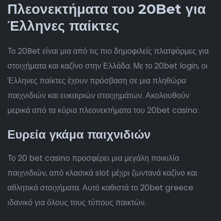
Πλεονεκτήματα του 20Bet για
Έλληνες παίκτες
Το 20Bet είναι μια από τις πιο δημοφιλείς πλατφόρμες για
στοιχήματα και καζίνο στην Ελλάδα. Με το 20bet login, οι
Έλληνες παίκτες έχουν πρόσβαση σε μια πληθώρα
παιχνιδιών και ευκαιριών στοιχημάτων. Ακολουθούν
μερικά από τα κύρια πλεονεκτήματα του 20bet casino:
Ευρεία γκάμα παιχνιδιών
Το 20 bet casino προσφέρει μια μεγάλη ποικιλία
παιχνιδιών, από κλασικά slot μέχρι ζωντανά καζίνο και
αθλητικά στοιχήματα. Αυτό καθιστά το 20bet greece
ιδανικό για όλους τους τύπους παικτών.