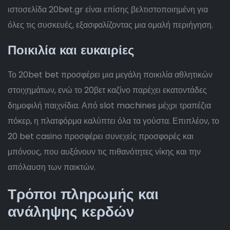
ιστοσελίδα 20bet.gr είναι επίσης βελτιστοποιημένη για
όλες τις συσκευές, εξασφαλίζοντας μια ομαλή περιήγηση.
Ποικιλία και ευκαιρίες
Το 20bet bet προσφέρει μια μεγάλη ποικιλία αθλητικών
στοιχημάτων, ενώ το 20βετ καζίνο παρέχει εκατοντάδες
δημοφιλή παιχνίδια. Από slot machines μέχρι τραπέζια
πόκερ, η πλατφόρμα καλύπτει όλα τα γούστα. Επιπλέον, το
20 bet casino προσφέρει συνεχείς προσφορές και
μπόνους, που αυξάνουν τις πιθανότητες νίκης και την
απόλαυση των παικτών.
Τρόποι πληρωμής και
ανάληψης κερδών