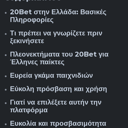
20Bet στην Ελλάδα: Βασικές
Πληροφορίες
Τι πρέπει να γνωρίζετε πριν
ξεκινήσετε
Πλεονεκτήματα του 20Bet για
Έλληνες παίκτες
Ευρεία γκάμα παιχνιδιών
Εύκολη πρόσβαση και χρήση
Γιατί να επιλέξετε αυτήν την
πλατφόρμα
Ευκολία και προσβασιμότητα