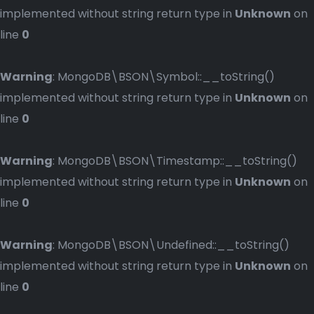
implemented without string return type in
Unknown
on
line
0
Warning
: MongoDB\BSON\Symbol::__toString()
implemented without string return type in
Unknown
on
line
0
Warning
: MongoDB\BSON\Timestamp::__toString()
implemented without string return type in
Unknown
on
line
0
Warning
: MongoDB\BSON\Undefined::__toString()
implemented without string return type in
Unknown
on
line
0