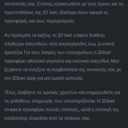
ταυτότητάς σας. Επίσης, εξοικειωθείτε με τους όρους και τις
προϋποθέσεις της 20 bet, ιδιαίτερα όσον αφορά τις
προσφορές και τους περιορισμούς.
Αν προτιμάτε τα καζίνο, το 20 bet casino διαθέτει
πληθώρα παιχνιδιών, από κουλοχέρηδες έως ζωντανά
τραπέζια. Για τους λάτρεις των στοιχημάτων, η 20bet
προσφέρει αθλητικά γεγονότα και εικονικά παιχνίδια. Μην
ξεχάσετε να ελέγξετε τη συμβατότητα της συσκευής σας με
την 20bet app για μια ομαλή εμπειρία.
Τέλος, διαβάστε τις κριτικές χρηστών και ενημερωθείτε για
τις μεθόδους πληρωμής που υποστηρίζονται. Η 20bet
Greece προσφέρει πολλές επιλογές, αλλά η επιλογή της
κατάλληλης εξαρτάται από τις ανάγκες σας.