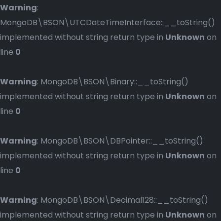
Warning
:
MongoDB\BSON\UTCDateTimeInterface::__toString()
implemented without string return type in
Unknown
on
line
0
Warning
: MongoDB\BSON\Binary::__toString()
implemented without string return type in
Unknown
on
line
0
Warning
: MongoDB\BSON\DBPointer::__toString()
implemented without string return type in
Unknown
on
line
0
Warning
: MongoDB\BSON\Decimal128::__toString()
implemented without string return type in
Unknown
on