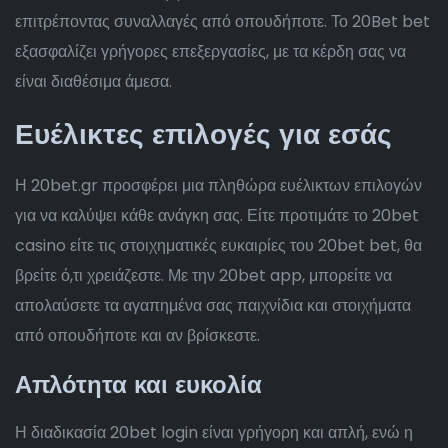
επιτρέποντας συναλλαγές από οπουδήποτε. Το 20Bet bet
εξασφαλίζει γρήγορες επεξεργασίες, με τα κέρδη σας να
είναι διαθέσιμα άμεσα.
Ευέλικτες επιλογές για εσάς
Η 20bet.gr προσφέρει μια πληθώρα ευέλικτων επιλογών
για να καλύψει κάθε ανάγκη σας. Είτε προτιμάτε το 20bet
casino είτε τις στοιχηματικές ευκαιρίες του 20bet bet, θα
βρείτε ό,τι χρειάζεστε. Με την 20bet app, μπορείτε να
απολαύσετε τα αγαπημένα σας παιχνίδια και στοιχήματα
από οπουδήποτε και αν βρίσκεστε.
Απλότητα και ευκολία
Η διαδικασία 20bet login είναι γρήγορη και απλή, ενώ η