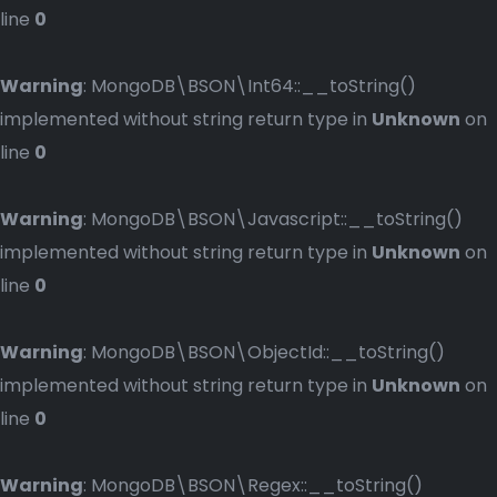
line
0
Warning
: MongoDB\BSON\Int64::__toString()
implemented without string return type in
Unknown
on
line
0
Warning
: MongoDB\BSON\Javascript::__toString()
implemented without string return type in
Unknown
on
line
0
Warning
: MongoDB\BSON\ObjectId::__toString()
implemented without string return type in
Unknown
on
line
0
Warning
: MongoDB\BSON\Regex::__toString()